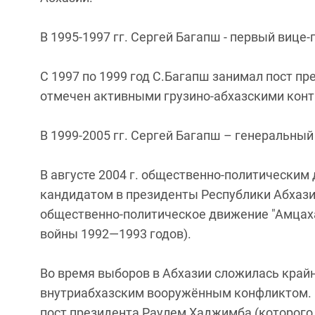
В 1995-1997 гг. Сергей Багапш - первый вице
С 1997 по 1999 год С.Багапш занимал пост п
отмечен активными грузино-абхазскими конт
В 1999-2005 гг. Сергей Багапш – генеральный
В августе 2004 г. общественно-политическим
кандидатом в президенты Республики Абхази
общественно-политическое движение "Амцаха
войны 1992—1993 годов).
Во время выборов в Абхазии сложилась край
внутриабхазским вооружённым конфликтом. 
пост президента Раулем Хаджимба (которого