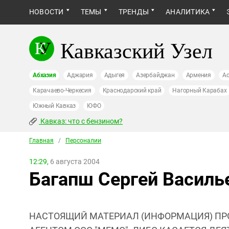
НОВОСТИ
ТЕМЫ
ТРЕНДЫ
АНАЛИТИКА
Кавказский Узел
Абхазия
Аджария
Адыгея
Азербайджан
Армения
Ас
Карачаево-Черкесия
Краснодарский край
Нагорный Карабах
Южный Кавказ
ЮФО
Кавказ: что с бензином?
Главная
/
Персоналии
12:29,
6 августа 2004
Багапш Сергей Василь
НАСТОЯЩИЙ МАТЕРИАЛ (ИНФОРМАЦИЯ) ПР