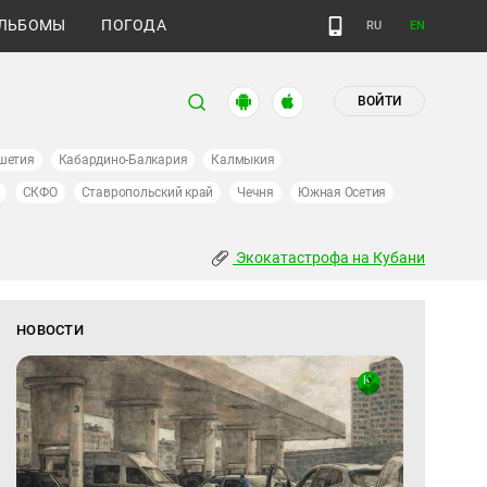
ЛЬБОМЫ
ПОГОДА
RU
EN
ВОЙТИ
шетия
Кабардино-Балкария
Калмыкия
СКФО
Ставропольский край
Чечня
Южная Осетия
Экокатастрофа на Кубани
НОВОСТИ