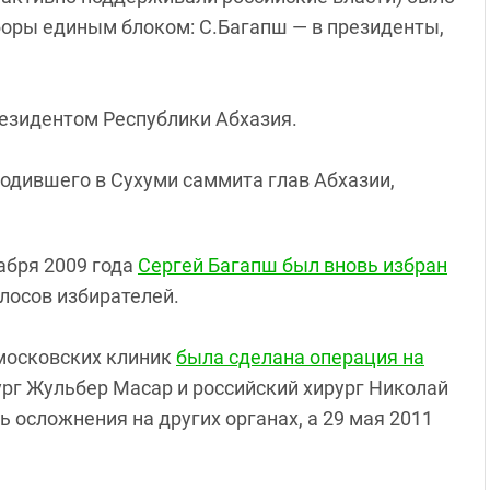
оры единым блоком: С.Багапш — в президенты,
резидентом Республики Абхазия.
ходившего в Сухуми саммита глав Абхазии,
абря 2009 года
Сергей Багапш был вновь избран
олосов избирателей.
 московских клиник
была сделана операция на
ург Жульбер Масар и российский хирург Николай
ь осложнения на других органах, а 29 мая 2011