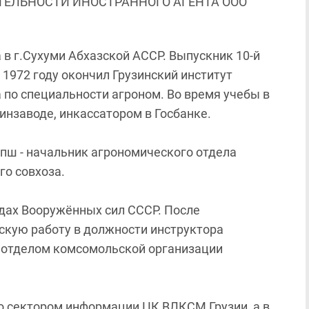
ЯТЕЛЬНОСТИ ИНОСТРАННОГО АГЕНТА ООО
а в г.Сухуми Абхазской АССР. Выпускник 10-й
 1972 году окончил Грузинский институт
 по специальности агроном. Во время учебы в
инзаводе, инкассатором в Госбанке.
гапш - начальник агрономического отдела
о совхоза.
ядах Вооружённых сил СССР. После
кую работу в должности инструктора
 отделом комсомольской организации
о сектором информации ЦК ВЛКСМ Грузии, а в