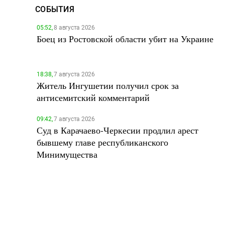
СОБЫТИЯ
05:52,
8 августа 2026
Боец из Ростовской области убит на Украине
18:38,
7 августа 2026
Житель Ингушетии получил срок за
антисемитский комментарий
09:42,
7 августа 2026
Суд в Карачаево-Черкесии продлил арест
бывшему главе республиканского
Минимущества