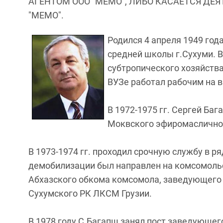
АГЕНТОМ ООО "МЕМО", ЛИБО КАСАЕТСЯ ДЕ
"МЕМО".
Родился 4 апреля 1949 год
средней школы г.Сухуми. В
субтропического хозяйства
ВУЗе работал рабочим на в
В 1972-1975 гг. Сергей Ба
Моквского эфиромасличног
В 1973-1974 гг. проходил срочную службу в р
демобилизации был направлен на комсомольс
Абхазского обкома комсомола, заведующего
Сухумского РК ЛКСМ Грузии.
В 1978 году С.Багапш занял пост заведующег