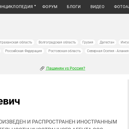
ЭНЦИКЛОПЕДИЯ
ФОРУМ
БЛОГИ
ВИДЕО
ФОТОА
траханская область
Волгоградская область
Грузия
Дагестан
Ингу
Российская Федерация
Ростовская область
Северная Осетия - Алания
Пашинян vs Россия?
евич
ОИЗВЕДЕН И РАСПРОСТРАНЕН ИНОСТРАННЫМ