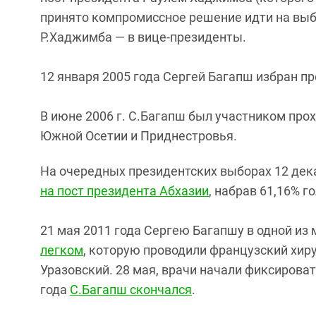
принято компромиссное решение идти на выб
Р.Хаджимба — в вице-президенты.
12 января 2005 года Сергей Багапш избран п
В июне 2006 г. С.Багапш был участником про
Южной Осетии и Приднестровья.
На очередных президентских выборах 12 дек
на пост президента Абхазии
, набрав 61,16% г
21 мая 2011 года Сергею Багапшу в одной из
легком
, которую проводили французский хир
Уразовский. 28 мая, врачи начали фиксироват
года
С.Багапш скончался
.