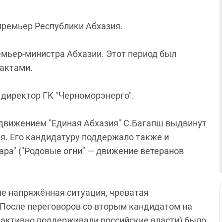
-премьер Республики Абхазия.
ремьер-министра Абхазии. Этот период был
актами.
 директор ГК "Черноморэнерго".
 движением "Единая Абхазия" С.Багапш выдвинут
я. Его кандидатуру поддержало также и
ра" ("Родовые огни" — движение ветеранов
не напряжённая ситуация, чреватая
После переговоров со вторым кандидатом на
 активно поддерживали российские власти) было