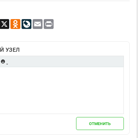
App
Viber
X
Odnoklassniki
LiveJournal
Email
Print
Й УЗЕЛ
ОТМЕНИТЬ