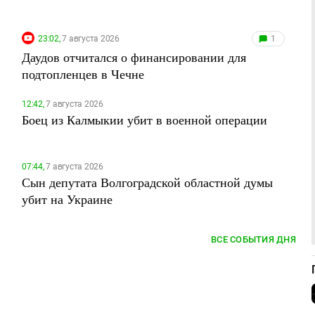
23:02,
7 августа 2026
1
Даудов отчитался о финансировании для
подтопленцев в Чечне
12:42,
7 августа 2026
Боец из Калмыкии убит в военной операции
07:44,
7 августа 2026
Сын депутата Волгоградской областной думы
убит на Украине
ВСЕ СОБЫТИЯ ДНЯ