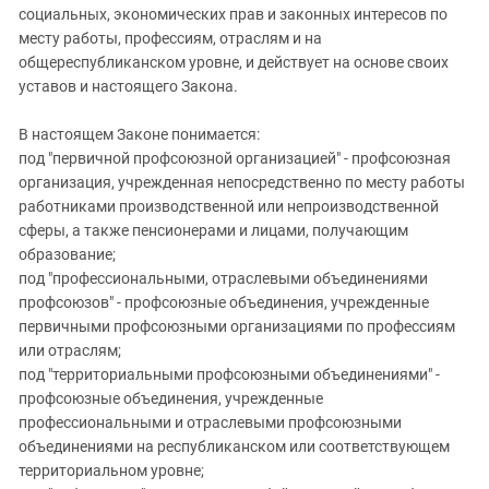
Южный Кавказ
социальных, экономических прав и законных интересов по
ЮФО
месту работы, профессиям, отраслям и на
общереспубликанском уровне, и действует на основе своих
уставов и настоящего Закона.
В настоящем Законе понимается:
под "первичной профсоюзной организацией" - профсоюзная
организация, учрежденная непосредственно по месту работы
работниками производственной или непроизводственной
сферы, а также пенсионерами и лицами, получающим
образование;
под "профессиональными, отраслевыми объединениями
профсоюзов" - профсоюзные объединения, учрежденные
первичными профсоюзными организациями по профессиям
или отраслям;
под "территориальными профсоюзными объединениями" -
профсоюзные объединения, учрежденные
профессиональными и отраслевыми профсоюзными
объединениями на республиканском или соответствующем
территориальном уровне;