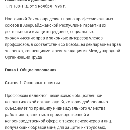
ЗАСТАВЛЯЕТ
Дагестан
1. N 188-1ГД от 5 ноября 1996 г.
КАВКАЗ ЗА ПАЛЕСТИНУ
Ингушетия
ИНАКОМЫСЛИЕ В ЧЕЧНЕ
Настоящий Закон определяет права профессиональных
Кабардино-Балкария
ПРЕСЛЕДОВАНИЕ АКТИВИСТОВ
союзов в Азербайджанской Республике, гарантии их
МОБИЛИЗАЦИЯ И ПРОТЕСТЫ
деятельности в защите трудовых, социальных,
Калмыкия
экономических прав и законных интересов членов
Карачаево-Черкесия
профсоюзов, в соответствии со Всеобщей декларацией прав
Краснодарский край
человека, конвенциями и рекомендациями Международной
Организации Труда
Нагорный Карабах
Российская Федерация
Глава I. Общие положения
Ростовская область
Статья 1
. Основные понятия
Северная Осетия - Алания
СКФО
Профсоюзы являются независимой общественной
неполитической организацией, которая добровольно
Ставропольский край
объединяет по принципу индивидуального членства
Чечня
работников, занятых в производственной и
непроизводственной сфере, а также пенсионеров и лиц,
Южная Осетия
получающих образование, для защиты их трудовых,