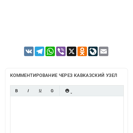
Южный Кавказ
ЮФО
VK
Telegram
WhatsApp
Viber
X
Odnoklassniki
LiveJournal
Email
КОММЕНТИРОВАНИЕ ЧЕРЕЗ КАВКАЗСКИЙ УЗЕЛ