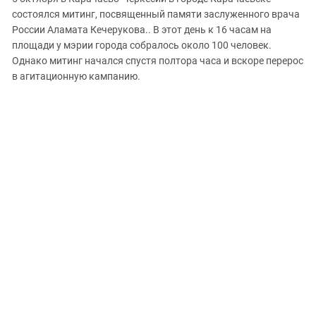
ЗАСТАВЛЯЕТ
Дагестан
состоялся митинг, посвященный памяти заслуженного врача
КАВКАЗ ЗА ПАЛЕСТИНУ
России Аламата Кечерукова.. В этот день к 16 часам на
Ингушетия
ИНАКОМЫСЛИЕ В ЧЕЧНЕ
площади у мэрии города собралось около 100 человек.
Кабардино-Балкария
ПРЕСЛЕДОВАНИЕ АКТИВИСТОВ
Однако митинг начался спустя полтора часа и вскоре перерос
МОБИЛИЗАЦИЯ И ПРОТЕСТЫ
в агитационную кампанию.
Калмыкия
Карачаево-Черкесия
Краснодарский край
Нагорный Карабах
Российская Федерация
Ростовская область
Северная Осетия - Алания
СКФО
Ставропольский край
Чечня
Южная Осетия