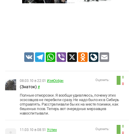
VK
Telegram
WhatsApp
Viber
X
Odnoklassniki
LiveJournal
Email
0
Оценить:
08.03.10 в 22:01
ИзяОсбрн
0
(Знаток)
#
Полные отморозки. Я вообще удивляюсь, почему этих
эсэсовцев не перебили сразу. Не надо было их в Сибирь
отправлять. Расстреливали бы их на месте поимки, как
бешеных псов. Теперь вот очередных мерзавцев
навоспитывали.
0
Оценить:
11.03.10 в 08:51
Устин
0