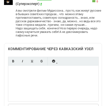
0
(Суперэксперт)
#
А вы смотрели фильм Мудиссона... про то, как живут русские
в бывших советских городках... что можно этому
противопоставить, советскую солидраность... знаю, или
русское державничество - знаю, да, можно... но ведь все это
тоже сторона медали.. причем, не самая лучшая...
Надо защищать себя.. конечно! Но в первую очередь, надо
саому научиться уважать себя! А не декламировать
пафосные речи.
КОММЕНТИРОВАНИЕ ЧЕРЕЗ КАВКАЗСКИЙ УЗЕЛ