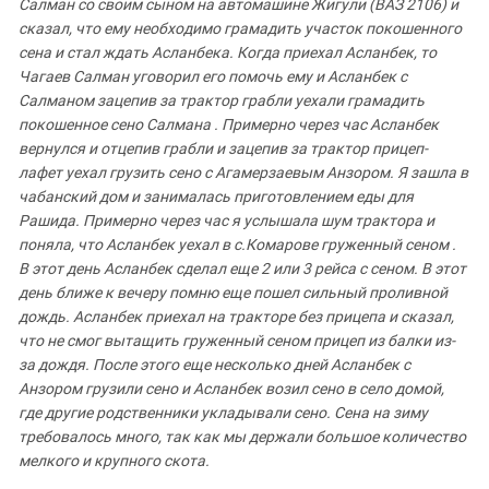
Салман
со
своим
сыном
на
автомашине
Жигули
(
ВАЗ
2106)
и
сказал
,
что
ему
необходимо
грамадить
участок
покошенного
сена
и
стал
ждать
Асланбека
.
Когда приехал
Асланбек
,
то
Чагаев
Салман
уговорил
его
помочь
ему
и Асланбек
с
Салманом
зацепив
за
трактор
грабли
уехали
грамадить
покошенное
сено
Салмана
.
Примерно
через
час
Асланбек
вернулся
и
отцепив
грабли
и
зацепив
за
трактор
прицеп
-
лафет
уехал
грузить
сено с
Агамерзаевым
Анзором
.
Я
зашла
в
чабанский
дом
и
занималась приготовлением
еды
для
Рашида
.
Примерно
через
час
я
услышала
шум
трактора
и
поняла
,
что
Асланбек
уехал
в
с
.
Комарове
груженный
сеном
.
В
этот
день
Асланбек
сделал
еще
2
или
3
рейса
с
сеном
.
В этот
день
ближе
к
вечеру
помню
еще
пошел
сильный
проливной
дождь
.
Асланбек
приехал
на
тракторе
без
прицепа
и
сказал
,
что
не смог
вытащить
груженный
сеном
прицеп
из
балки
из
-
за
дождя
.
После этого
еще
несколько
дней
Асланбек
с
Анзором
грузили
сено
и Асланбек
возил
сено
в
село
домой
,
где
другие
родственники укладывали
сено
.
Сена
на
зиму
требовалось
много
,
так
как
мы держали
большое
количество
мелкого
и
крупного
скота
.