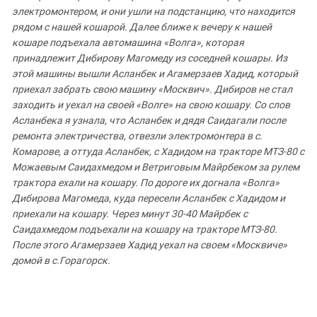
электромонтером
,
и
они
ушли
на
подстанцию
,
что
находится
рядом
с нашей
кошарой
.
Далее
ближе
к
вечеру
к
нашей
кошаре
подъехала автомашина
«Волга»
,
которая
принадлежит
Дибирову
Магомеду
из соседней
кошары
.
Из
этой
машины
вышли
Асланбек
и
Агамерзаев
Хадид
,
который
приехал
забрать
свою
машину
«Москвич»
.
Дибиров
не
стал
заходить
и
уехал
на
своей
«Волге»
на
свою
кошару
.
Со
слов
Асланбека
я
узнала
,
что
Асланбек
и
дядя
Саидагали
после
ремонта
электричества
,
отвезли
электромонтера
в
с
.
Комарове
,
а
оттуда Асланбек
,
с
Хадидом
на
тракторе
МТЗ
-80
с
Можаевым
Саидахмедом
и
Ветриговым
Майрбеком
за
рулем
трактора
ехали
на
кошару
.
По дороге
их
догнала
«Волга»
Дибирова
Магомеда
,
куда
пересели Асланбек
с
Хадидом
и
приехали
на
кошару
.
Через
минут
30-40
Майрбек
с
Саидахмедом
подъехали
на
кошару
на
тракторе
МТЗ
-80.
После
этого
Агамерзаев
Хадид
уехал
на
своем
«Москвиче»
домой
в
с
.
Горагорск
.