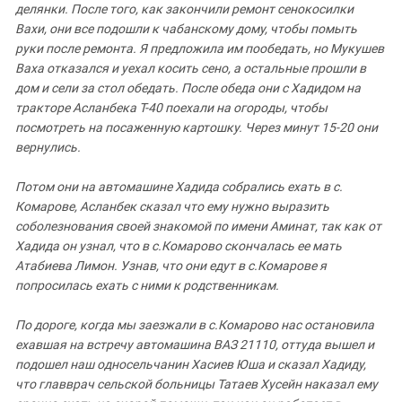
делянки
.
После
того
,
как закончили
ремонт
сенокосилки
Вахи
,
они
все
подошли
к
чабанскому
дому
,
чтобы
помыть
руки
после
ремонта
.
Я
предложила
им
пообедать
,
но
Мукушев
Ваха
отказался
и
уехал
косить
сено
,
а
остальные
прошли
в
дом
и
сели
за
стол
обедать
.
После
обеда
они
с
Хадидом
на
тракторе
Асланбека
Т
-40
поехали
на
огороды
,
чтобы
посмотреть
на
посаженную
картошку
.
Через
минут
15-20
они
вернулись
.
Потом
они
на
автомашине
Хадида
собрались
ехать
в
с
.
Комарове
,
Асланбек
сказал
что
ему
нужно
выразить
соболезнования
своей знакомой
по
имени
Аминат
,
так
как
от
Хадида
он
узнал
,
что
в
с
.
Комарово
скончалась
ее
мать
Атабиева
Лимон
.
Узнав
,
что
они
едут
в с
.
Комарове
я
попросилась
ехать
с
ними
к
родственникам
.
По
дороге
,
когда
мы
заезжали
в
с
.
Комарово
нас
остановила
ехавшая
на
встречу
автомашина
ВАЗ
21110,
оттуда
вышел
и
подошел
наш
односельчанин
Хасиев
Юша
и
сказал
Хадиду
,
что
главврач сельской
больницы
Татаев
Хусейн
наказал
ему