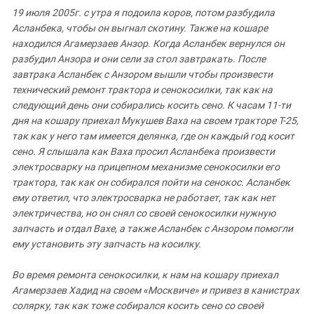
19
июля
2005
г
.
с
утра
я
подоила
коров
,
потом
разбудила
Асланбека
,
чтобы
он
выгнал
скотину
.
Также
на
кошаре
находился
Агамерзаев
Анзор
.
Когда
Асланбек
вернулся
он
разбудил
Анзора
и они
сели
за
стол
завтракать
.
После
завтрака
Асланбек
с
Анзором
вышли
чтобы
произвести
технический
ремонт
трактора
и
сенокосилки
,
так
как
на
следующий
день
они
собирались
косить
сено
.
К
часам
11-
ти
дня
на
кошару
приехал
Мукушев
Ваха
на
своем
тракторе
Т
-25,
так
как
у
него
там
имеется
делянка
,
где
он
каждый
год
косит
сено
.
Я
слышала
как
Ваха
просил
Асланбека
произвести
электросварку
на
прицепном механизме
сенокосилки
его
трактора
,
так
как
он
собирался
пойти
на сенокос
.
Асланбек
ему
ответил
,
что
электросварка
не
работает
,
так как
нет
электричества
,
но
он
снял
со
своей
сенокосилки
нужную
запчасть
и
отдал
Вахе
,
а
также
Асланбек
с
Анзором
помогли
ему
установить
эту
запчасть
на
косилку
.
Во
время
ремонта
сенокосилки
,
к
нам
на
кошару
приехал
Агамерзаев
Хадид
на
своем
«Москвиче»
и
привез
в
канистрах
солярку
,
так
как
тоже
собирался
косить
сено
со
своей