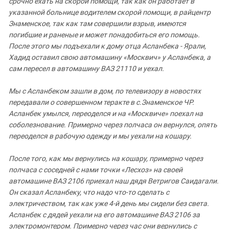
срочно
ехать
на скорой
помощи
,
так
как
он
работает
в
указанной
больнице
водителем
скорой
помощи
,
в
райцентр
Знаменское
,
так
как
там
совершили
взрыв
,
имеются
погибшие
и
раненые
и
может
понадобиться
его
помощь
.
После
этого
мы
подъехали
к
дому
отца
Асланбека
-
Ярали
,
Хадид оставил
свою
автомашину
«Москвич»
у
Асланбека
,
а
сам
пересел
в
автомашину
ВАЗ
21110
и
уехал
.
Мы
с
Асланбеком
зашли
в
дом
,
по
телевизору
в
новостях
передавали
о
совершенном
теракте
в
с
.
Знаменское
ЧР
.
Асланбек умылся
,
переоделся
и
на
«Москвиче»
поехал
на
соболезнование
.
Примерно
через
полчаса
он
вернулся
,
опять
переоделся
в
рабочую одежду
и
мы
уехали
на
кошару
.
После
того
,
как
мы
вернулись
на
кошару
,
примерно
через
полчаса
с
соседней
с
нами
точки
«Лесхоз»
на
своей
автомашине
ВАЗ
2106
приехал
наш
дядя
Ветригов
Саидагали
.
Он
сказал
Асланбеку
,
что
надо
что
-
то
сделать
с
электричеством
,
так
как
уже
4-
й
день
мы
сидели
без
света
.
Асланбек
с
дядей
уехали
на
его
автомашине
ВАЗ
2106
за
электромонтером
.
Примерно
через
час
они
вернулись
с