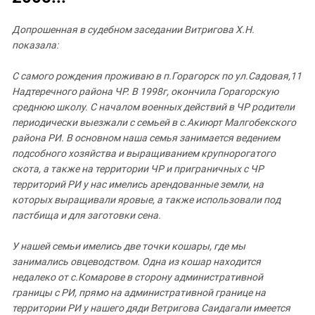
ЗАСТАВЛЯЕТ
Дагестан
КАВКАЗ ЗА ПАЛЕСТИНУ
Допрошенная в судебном заседании Витригова Х.Н.
Ингушетия
ИНАКОМЫСЛИЕ В ЧЕЧНЕ
показала:
Кабардино-Балкария
ПРЕСЛЕДОВАНИЕ АКТИВИСТОВ
МОБИЛИЗАЦИЯ И ПРОТЕСТЫ
С
самого
рождения
проживаю
в
п
.
Горагорск
по
ул
.
Садовая
,11
Калмыкия
Надтеречного
района
ЧР
.
В
1998
г
,
окончила
Горагорскую
Карачаево-Черкесия
среднюю школу
.
С
началом
военных
действий
в
ЧР
родители
Краснодарский край
периодически
выезжали
с
семьей
в
с
.
Акиюрт
Малгобекского
района
РИ
.
В
основном
наша
семья
занимается
ведением
Нагорный Карабах
подсобного
хозяйства
и выращиванием
крупнорогатого
Российская Федерация
скота
,
а
также
на
территории
ЧР
и приграничных
с
ЧР
территорий
РИ
у
нас
имелись
арендованные
земли
,
на
Ростовская область
которых
выращивали
яровые
,
а
также
использовали
под
Северная Осетия - Алания
пастбища
и
для
заготовки
сена
.
СКФО
У
нашей
семьи
имелись
две
точки
кошары
,
где
мы
Ставропольский край
занимались овцеводством
.
Одна
из
кошар
находится
Чечня
недалеко
от
с
.
Комарове
в
сторону
административной
границы
с
РИ
,
прямо
на
административной
границе
на
Южная Осетия
территории
РИ
у
нашего
дяди
Ветригова
Саидагали
имеется