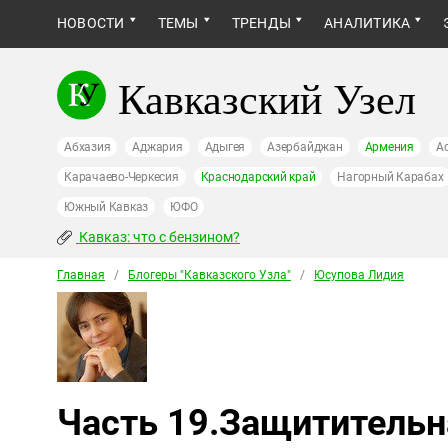
НОВОСТИ
ТЕМЫ
ТРЕНДЫ
АНАЛИТИКА
Кавказский Узел
Абхазия
Аджария
Адыгея
Азербайджан
Армения
А
Карачаево-Черкесия
Краснодарский край
Нагорный Карабах
Южный Кавказ
ЮФО
Кавказ: что с бензином?
Главная
/
Блогеры "Кавказского Узла"
/
Юсупова Лидия
Часть 19.Защитительн