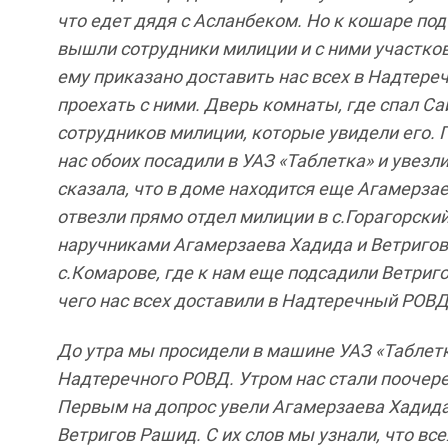
что
едет
дядя
с
Асланбеком
.
Но
к кошаре
под
вышли сотрудники
милиции
и
с
ними
участко
ему
приказано
доставить
нас
всех
в
Надтере
проехать
с
ними
.
Дверь комнаты
,
где
спал
Са
сотрудников
милиции
,
которые
увидели
его
.
нас
обоих
посадили
в
УАЗ
«Таблетка»
и увезл
сказала
,
что
в
доме
находится
еще
Агамерза
отвезли
прямо
отдел
милиции
в
с
.
Горагорски
наручниками
Агамерзаева
Хадида
и
Ветриго
с
.
Комарове
,
где
к
нам
еще
подсадили
Ветриг
чего
нас
всех
доставили
в
Надтеречный
РОВ
До
утра
мы
просидели
в
машине
УАЗ
«Таблет
Надтеречного
РОВД
.
Утром
нас стали
поочер
Первым
на
допрос
увели
Агамерзаева
Хадид
Ветригов
Рашид
.
С
их
слов
мы
узнали
,
что
все