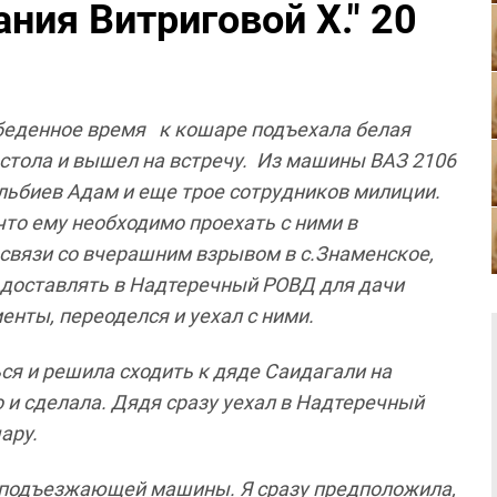
ния Витриговой Х." 20
беденное
время
к
кошаре
подъехала
белая
стола
и
вышел
на
встречу
.
Из
машины
ВАЗ
2106
льбиев
Адам
и
еще
трое сотрудников
милиции
.
что
ему
необходимо
проехать
с
ними
в
связи
со
вчерашним
взрывом
в
с
.
Знаменское
,
доставлять
в
Надтеречный
РОВД
для
дачи
менты
,
переоделся
и
уехал
с
ними
.
ься
и
решила
сходить к
дяде
Саидагали
на
о
и
сделала
.
Дядя
сразу
уехал
в
Надтеречный
ару
.
подъезжающей
машины
.
Я
сразу
предположила
,