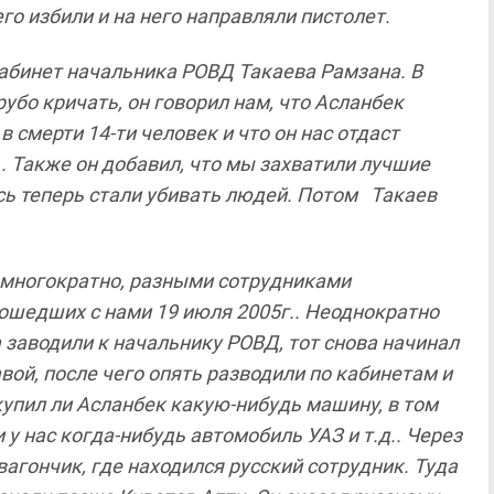
его
избили
и
на
него
направляли
пистолет
.
абинет
начальника РОВД
Такаева
Рамзана
.
В
рубо
кричать
,
он
говорил
нам
,
что
Асланбек
в
смерти
14-
ти
человек
и
что
он
нас
отдаст
.
Также
он
добавил
,
что мы
захватили
лучшие
сь
теперь
стали
убивать
людей
.
Потом
Такаев
многократно
,
разными
сотрудниками
ошедших с
нами
19
июля
2005
г
..
Неоднократно
а
заводили
к
начальнику
РОВД
,
тот
снова
начинал
авой
,
после
чего
опять разводили
по
кабинетам
и
купил
ли
Асланбек
какую
-
нибудь
машину
,
в
том
и
у
нас
когда
-
нибудь
автомобиль
УАЗ
и
т
.
д
..
Через
 вагончик
,
где
находился
русский
сотрудник
.
Туда