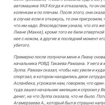
автомашина
УАЗ
Когда
я
отказалась
,
то
он
си
коленкам
и
по
плечам
.
После
этого
,
они
сказа
в
случае
если
я откажусь
,
то
они
пригрозили
,
что
им
надо
.
Впоследствии
узнала
,
что
это
же
Лиане
(
Макке
),
кроме
того
ее
били
отверткой
нее
с
ножом
,
а
другие
в
последний
момент
ег
убитого
.
Примерно
после
полуночи
меня
и
Лиану
снов
начальника
РОВД
Такаева
Рамзана
.
У
него
в 
Зулпа
.
Рамзан
сказал
,
чтобы
нас
увели
и
куда
спортзал
,
в
котором
находились
двое
сотрудн
Асланбека
,
угрожали
нам
,
говорили
,
что
один
туда
зашел
начальник
милиции
и
спросил
у
В
денег
,
на
что
Зулпа
сказала
,
что
не
было
.
Пот
Агамерзаева
А
.,
который
был
в
страшно напу