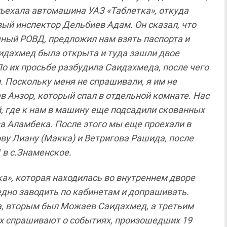
ъехала
автомашина
УАЗ
«Таблетка»
,
откуда
вый
инспектор
Дельбиев
Адам
.
Он
сказал
,
что
чный РОВД
,
предложил
нам
взять
паспорта
и
идахмед
была
открыта
и
туда
зашли
двое
По
их
просьбе
разбудила Саидахмеда
,
после
чего
и
.
Поскольку
меня
не
спрашивали
,
я
им
не
ев
Анзор
,
который
спал
в
отдельной
комнате
.
Нас
й
,
где
к
нам
в
машину
еще
подсадили
скованных
ва
Аламбека
.
После
этого
мы
еще
проехали
в
ову
Лиану
(
Макка
)
и
Ветригова Рашида
,
после
Д
в
с
.
Знаменское
.
ка»
,
которая находилась
во
внутреннем
дворе
едно
заводить
по
кабинетам
и
допрашивать
.
а
,
вторым
был
Можаев
Саидахмед
,
а третьим
х
спрашивают
о
событиях
,
произошедших
19