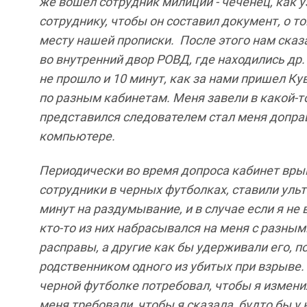
же
вошел
сотрудник
милиции
-
чеченец
,
как
у
сотруднику
,
чтобы
он
составил
документ
,
о
т
месту
нашей
прописки
.
После этого
нам
сказ
во внутренний
двор
РОВД
,
где
находились
др
не
прошло
и
10
минут
,
как
за
нами
пришел Ку
по
разным кабинетам
.
Меня
завели
в
какой
-
т
представился
следователем
стал
меня
допра
компьютере
.
Периодически
во
время
допроса
кабинет
вры
сотрудники
в
черных
футболках
,
ставили уль
минут
на
раздумывание
,
и
в
случае
если
я
не
кто
-
то
из
них
набрасывался
на
меня
с
разным
расправы
,
а
другие
как
бы
удерживали
его
,
п
родственником одного
из
убитых
при
взрыве
.
черной
футболке
потребовал
,
чтобы
я
измени
меня
требовали
,
чтобы
я сказала
,
будто
бы
у