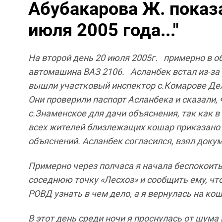
Абубакарова Ж. показа
июля 2005 года..."
На
второй
день
20
июля
2005
г
.
примерно
в
о
автомашина
ВАЗ
2106.
Асланбек
встал
из
-
за
вышли участковый
инспектор
с
.
Комарове
Де
Они
проверили
паспорт
Асланбека
и
сказали
,
с
.
Знаменское
для
дачи объяснения
,
так
как
в
всех
жителей
близлежащих
кошар
приказано
объяснений
.
Асланбек
согласился
,
взял
доку
Примерно
через
полчаса
я
начала
беспокоит
соседнюю
точку
«Лесхоз»
и
сообщить
ему
,
чт
РОВД
узнать
в
чем
дело
,
а я
вернулась
на
кош
В
этот
день
среди
ночи
я
проснулась
от
шума