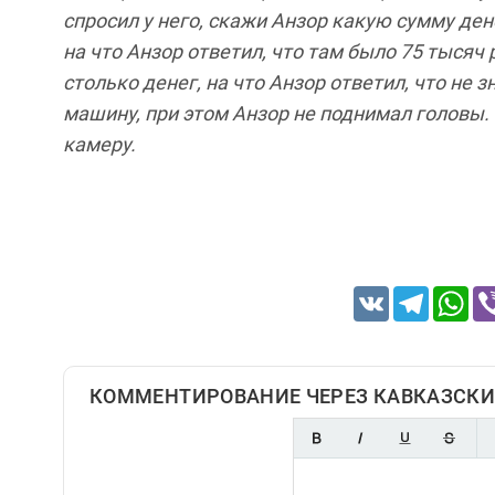
спросил
у
него
,
скажи
Анзор
какую
сумму
ден
на
что
Анзор
ответил
,
что
там
было
75
тысяч
столько
денег
,
на
что
Анзор
ответил
,
что
не з
машину
,
при
этом Анзор
не
поднимал
головы
.
камеру
.
VK
Telegram
Wh
КОММЕНТИРОВАНИЕ ЧЕРЕЗ КАВКАЗСКИ