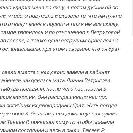
льно
ударил
меня
по
лицу
,
а
потом
дубинкой
по
ли
,
чтобы
я
подумала
и
сказала
то
,
что
им
нужно
,
что
отвезут
меня
в
подвал
и
там
я
им
все
скажу
,
самое
творилось и
по
отношению
к
Ветриговой
по
голове
,
а
также
один
сотрудник
бросался
на
о
останавливали
,
при
этом
говорили
,
что
он
брат
а
свели
вместе
и
нас двоих
завели
в
кабинет
кабинете
находилась
мать
Лианы
Ветригова
-
нибудь
посадили
,
после
чего
нас
повели
в
иков
милиции
.
Они
расспрашивали
нас
про
из
погибших
их
двоюродный
брат
.
Чуть
погодя
етриговой
3.
была
ли
у
них
дома
крупная
сумма
ом
Такаев
Р
.
приказал кому
-
то
чтобы
привели
ганном
состоянии
и
весь
в
пыли
.
Такаев
Р
.