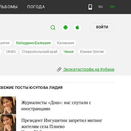
ЛЬБОМЫ
ПОГОДА
RU
EN
ВОЙТИ
шетия
Кабардино-Балкария
Калмыкия
СКФО
Ставропольский край
Чечня
Южная Осетия
Экокатастрофа на Кубани
СВЕЖИЕ ПОСТЫ ЮСУПОВА ЛИДИЯ
Журналисты «Дош»: нас спутали с
иностранцами
Президент Ингушетии запретил митинг
жителям села Плиево