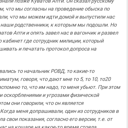
знали
позже
Куватов
Апти
.
Он
сказал
русскому
ом
,
что
мы согласны
на
проведение
обыска
по
али
,
что
мы
можем
идти
домой
и
выпустили
нас
.
наши
родственники
,
к которым
мы
подошли
.
Но
ватов
Апти
и
опять
завел
нас
в
вагончик
и
развел
о
кабинет
где
сотрудник
милиции
,
который
шивать
и
печатать
протокол
допроса
на
вались
то
начальник РОВД
,
то
какие
-
то
тиматум
,
говоря
,
что
дают
мне
то
5,
то
10,
то
20
вспомню
то
,
что
им
надо
,
то
меня
убьют
.
При
этом
и оскорблениями
и
угрозами
физической
отом
они
говорили
,
что
он
является
Когда
меня
допрашивали
,
один
из сотрудников
в
ла
свои показания
,
согласно
его
версии
,
т
.
е
.
от
нас
на
кошаре
на
какое
-
то
время
стояла