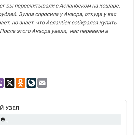
ег
вы
пересчитывали
с
Асланбеком
на
кошаре
,
рублей
.
Зулпа
спросила у
Анзора
,
откуда
у
вас
нает
,
но
знает
,
что
Асланбек
собирался
купить
После
этого
Анзора
увели
,
нас
перевели
в
atsApp
Viber
X
Odnoklassniki
LiveJournal
Email
Й УЗЕЛ