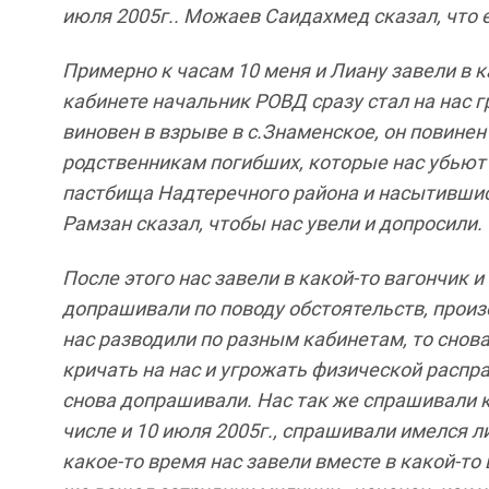
июля
2005
г
..
Можаев
Саидахмед
сказал
,
что
Примерно
к
часам
10
меня
и
Лиану
завели
в
к
кабинете
начальник
РОВД
сразу
стал
на нас
г
виновен
в
взрыве
в
с
.
Знаменское
,
он
повинен
родственникам
погибших
,
которые
нас
убьют
пастбища
Надтеречного
района
и
насытивши
Рамзан
сказал
,
чтобы
нас
увели
и
допросили
.
После
этого
нас
завели
в
какой
-
то
вагончик
и
допрашивали
по
поводу
обстоятельств
,
произ
нас
разводили
по
разным кабинетам
,
то
снов
кричать
на
нас
и
угрожать
физической
распр
снова
допрашивали
.
Нас
так
же спрашивали
числе
и
10
июля
2005
г
.,
спрашивали
имелся
л
какое
-
то
время
нас
завели
вместе
в
какой
-
то