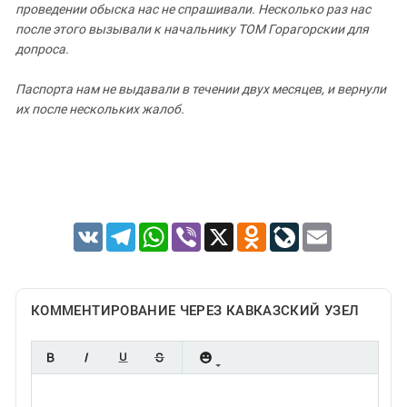
проведении
обыска
нас
не спрашивали
.
Несколько
раз
нас
после
этого
вызывали
к
начальнику
ТОМ
Горагорскии
для
допроса
.
Паспорта
нам
не
выдавали
в
течении
двух
месяцев
,
и
вернули
их после
нескольких
жалоб
.
VK
Telegram
WhatsApp
Viber
X
Odnoklassniki
LiveJournal
Email
КОММЕНТИРОВАНИЕ ЧЕРЕЗ КАВКАЗСКИЙ УЗЕЛ