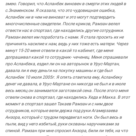
Южный Кавказ
змею
.
Говорил
,
что
Асланбек
виновен
в
смерти
этих
людей
в
с
.
Знаменском
ЮФО
.
Я
сказала
,
что
это
чудовищная
ошибка
,
Асланбек
ни
в
чем
не
виноват и
это
могут
подтвердить
многочисленные
свидетели
.
После
криков
,
Рамзан
велел
отвести
нас
в
спортзал
,
где
находились
другие сотрудники
.
Рамзан
велел
им
поработать
с
нами
.
Я
стала
просить
их
не
причинять
насилие
к
нам
,
ведь
у
них
тоже
есть
матери
.
Через
минут
15-20
меня
отвели
в
какой
то
кабинет
,
где
меня
допрашивал
какой
то сотрудник
-
чеченец
.
Меня
спрашивали
про
Асланбека
,
ездил
ли
он
на авторынок
в
Урус
-
Мартан
,
давала
ли
я
ему
деньги
на
покупку
машины и
где
был
Асланбек
10
июля
2005
г
.
Я
опять
ответила
ему
,
Асланбеку
денег
не
давала
,
в
Урус
-
Мартане
он
никогда
не
был
и
в
июле
весь месяц
он
занимается
заготовкой
сена
.
После
этого
меня
отвели
снова в
спортзал
,
где
находились
Хеда
и
Макка
.
В
этот
момент
в
спортзал зашел
Такаев
Рамзан
и
с
ним
двое
отрудников
,
которые
вели
держа
под
руки
Агамерзаева
Анзора
,
который
с
трудом
передвигал
ноги
.
Он
был
весь
в
пыли
,
вид
у
него
избитый
,
руки
скованы
наручниками
за
спиной
.
Рамзан
при
мне
спросил
Анзора
,
били
ли
тебя
,
на
что