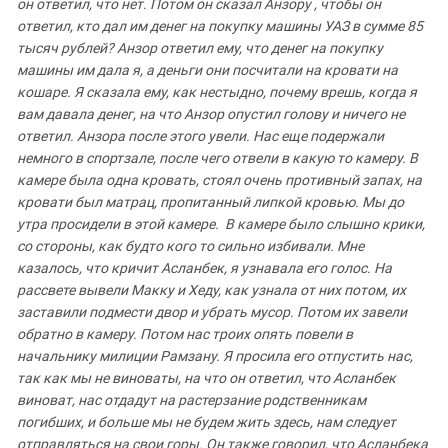
он ответил
,
что
нет
.
Потом
он
сказал
Анзору
,
чтобы
он
ответил
,
кто
дал им
денег
на
покупку
машины
УАЗ
в
сумме
85
тысяч
рублей
?
Анзор ответил
ему
,
что
денег
на
покупку
машины
им
дала
я
,
а
деньги
они
посчитали
на
кровати
на
кошаре
.
Я
сказала
ему
,
как
нестыдно
,
почему
врешь
,
когда
я
вам
давала
денег
,
на
что
Анзор
опустил
голову
и
ничего
не
ответил
.
Анзора
после
этого
увели
.
Нас
еще
подержали
немного
в
спортзале
,
после
чего
отвели
в
какую
то
камеру
.
В
камере
была
одна
кровать
,
стоял
очень
противный
запах
,
на
кровати
был
матрац
,
пропитанный
липкой
кровью
.
Мы
до
утра
просидели
в
этой
камере
.
В
камере
было
слышно
крики
,
со
стороны
,
как
будто
кого
то сильно
избивали
.
Мне
казалось
,
что
кричит
Асланбек
,
я
узнавала
его голос
.
На
рассвете
вывели
Макку
и
Хеду
,
как
узнала
от
них
потом
,
их
заставили
подмести
двор
и
убрать
мусор
.
Потом
их
завели
обратно
в камеру
.
Потом
нас
троих
опять
повели
в
начальнику
милиции
Рамзану
.
Я
просила
его
отпустить
нас
,
так
как
мы
не
виноваты
,
на
что он
ответил
,
что
Асланбек
виноват
,
нас
отдадут
на
растерзание родственникам
погибших
,
и
больше
мы
не
будем
жить
здесь
,
нам следует
отправляться
на
свои
горы
.
Он
также
говорил
,
что
Асланбека