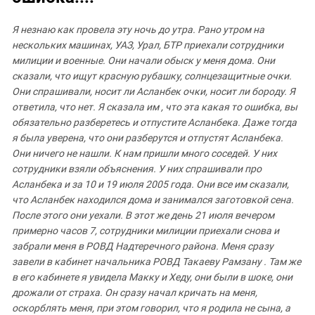
ЗАСТАВЛЯЕТ
Дагестан
КАВКАЗ ЗА ПАЛЕСТИНУ
Я
незнаю
как
провела
эту
ночь до
утра
.
Рано
утром
на
Ингушетия
ИНАКОМЫСЛИЕ В ЧЕЧНЕ
нескольких
машинах
,
УАЗ
,
Урал
,
БТР
приехали
сотрудники
Кабардино-Балкария
ПРЕСЛЕДОВАНИЕ АКТИВИСТОВ
милиции
и
военные
.
Они
начали
обыск
у
меня
дома
.
Они
МОБИЛИЗАЦИЯ И ПРОТЕСТЫ
сказали
,
что
ищут
красную
рубашку
,
солнцезащитные
очки
.
Калмыкия
Они спрашивали
,
носит
ли
Асланбек
очки
,
носит
ли
бороду
.
Я
Карачаево-Черкесия
ответила
,
что
нет
.
Я
сказала
им
,
что
эта
какая
то
ошибка
,
вы
Краснодарский край
обязательно
разберетесь
и
отпустите
Асланбека
.
Даже
тогда
я
была
уверена
,
что
они
разберутся
и
отпустят
Асланбека
.
Нагорный Карабах
Они
ничего
не
нашли
.
К
нам пришли
много
соседей
.
У
них
Российская Федерация
сотрудники
взяли
объяснения
.
У
них спрашивали
про
Асланбека
и
за
10
и
19
июля
2005
года
.
Они
все
им
сказали
,
Ростовская область
что
Асланбек
находился
дома
и
занимался
заготовкой
сена
.
Северная Осетия - Алания
После
этого
они
уехали
.
В
этот
же
день
21
июля
вечером
СКФО
примерно часов
7,
сотрудники
милиции
приехали
снова
и
забрали
меня
в
РОВД
Надтеречного
района
.
Меня
сразу
Ставропольский край
завели
в
кабинет
начальника
РОВД
Такаеву
Рамзану
.
Там
же
Чечня
в
его
кабинете
я
увидела
Макку
и
Хеду
,
они
были
в
шоке
,
они
дрожали
от
страха
.
Он
сразу
начал
кричать
на
меня
,
Южная Осетия
оскорблять
меня
,
при
этом
говорил
,
что
я
родила
не
сына
,
а