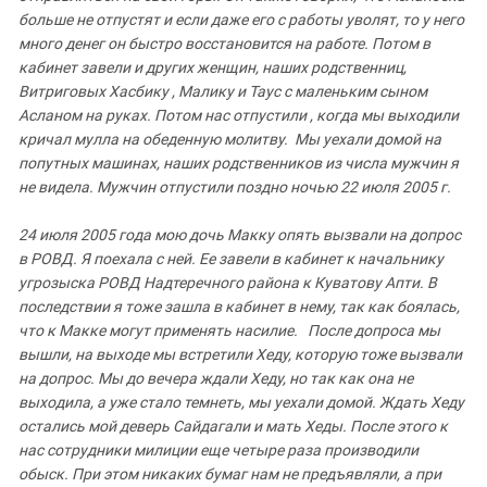
больше
не
отпустят
и
если
даже
его
с
работы
уволят
,
то
у
него
много денег
он
быстро
восстановится
на
работе
.
Потом
в
кабинет
завели
и других
женщин
,
наших
родственниц
,
Витриговых
Хасбику
,
Малику
и
Таус
с
маленьким
сыном
Асланом
на
руках
.
Потом
нас
отпустили
,
когда
мы
выходили
кричал
мулла
на
обеденную
молитву
.
Мы
уехали домой
на
попутных
машинах
,
наших
родственников
из
числа
мужчин
я
не
видела
.
Мужчин
отпустили
поздно
ночью
22
июля
2005
г
.
24
июля
2005
года
мою
дочь
Макку
опять
вызвали
на
допрос
в
РОВД
.
Я
поехала
с
ней
.
Ее
завели
в
кабинет
к
начальнику
угрозыска
РОВД
Надтеречного
района
к
Куватову
Апти
.
В
последствии
я
тоже
зашла
в
кабинет
в
нему
,
так
как
боялась
,
что
к
Макке
могут
применять
насилие
.
После
допроса
мы
вышли
,
на
выходе
мы
встретили
Хеду
,
которую
тоже
вызвали
на
допрос
.
Мы
до
вечера
ждали
Хеду
,
но
так как
она
не
выходила
,
а
уже
стало
темнеть
,
мы
уехали
домой
.
Ждать Хеду
остались
мой
деверь
Сайдагали
и
мать
Хеды
.
После
этого
к
нас сотрудники
милиции
еще
четыре
раза
производили
обыск
.
При
этом никаких
бумаг
нам
не
предъявляли
,
а
при