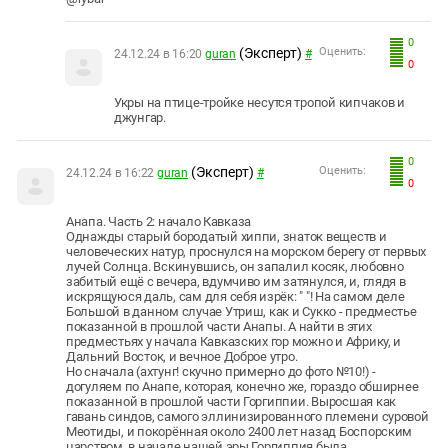
0
(Эксперт)
Оценить:
24.12.24 в 16:20
guran
#
0
Укры на птице-тройке несутся тропой кипчаков и
джунгар.
0
(Эксперт)
Оценить:
24.12.24 в 16:22
guran
#
0
Анапа. Часть 2: начало Кавказа
Однажды старый бородатый хиппи, знаток веществ и
человеческих натур, проснулся на морском берегу от первых
лучей Солнца. Вскинувшись, он запалил косяк, любовно
забитый ещё с вечера, вдумчиво им затянулся, и, глядя в
искрящуюся даль, сам для себя изрёк: " "! На самом деле
Большой в данном случае Утриш, как и Сукко - предместье
показанной в прошлой части Анапы. А найти в этих
предместьях у начала Кавказских гор можно и Африку, и
Дальний Восток, и вечное Доброе утро.
Но сначала (ахтунг! скучно примерно до фото №10!) -
догуляем по Анапе, которая, конечно же, гораздо обширнее
показанной в прошлой части Горгиппии. Выросшая как
гавань синдов, самого эллинизированного племени суровой
Меотиды, и покорённая около 2400 лет назад Боспорским
царством, в начале нашей эры Горгиппия была