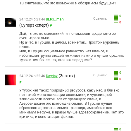
Ты считаешь, что это возможно в обозримом будущем?
0
Оценить:
24.12.24 в 21:44
BERG...man
0
(Суперэксперт)
#
Дэй, ты же не маленький, и понимаешь, вроде, многое
очень правильно.
Ну, а что, в Турции, в целом, все не так.. Просто на уровень
выше.
Или, в Турции социальное равенство, нет кланов, и
небольшая группа людей не живет намного лучше, средних
турок и тем более, тех, кто ниже среднего?
0
(Знаток)
Оценить:
24.12.24 в 22:46
Dayday
0
#
У турок нет таких природных ресурсов, как у нас, и близко
нет такой монополизации экономики, и чудовищной
зависимости всего и вся от правящего клана, в
Азербайджане это всего одна семья. В Турции лучше
образование, хотя на момент распада, имхо было как
минимум не хуже, и вразы лучше здравоохранение. Нет, это
критика, и констатация фактов.
0