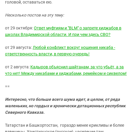
головой, оставаться ею.
Несколько постов на эту тему:
от 29 октября:
Ответ муфтиям и "BLM" о запрете хиджабов в
школах Владимирской области. И при чем здесь СВО?
от 29 августа:
Любой конфликт вокруг ношения никаба -
ответственность власти, в первую очередь!
от 2 августа:
Кадыров объяснил шайтанам, за что убьёт, а за
что нет! Между никабами и хиджабами, ремейком и сиквелом!
==
Интересно, что больше всего шума идет, в целом, от ряда
маленьких, но гордых и хронически дотационных республик
Северного Кавказа.
Татарстан и Башкортостан, гораздо менее крикливы и более
взвешены. Христианское (русское) население там