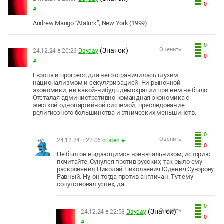
0
#
Andrew Mango “Atatürk”, New York (1999).
0
(Знаток)
Оценить:
24.12.24 в 20:26
Dayday
0
#
Европа и прогресс для него ограничилась глухим
национализмом и секуляризацией. Ни рыночной
экономики, ни какой-нибудь демократии при нем не было.
Отсталая административно-командная экономика с
жесткой однопартийной системой, преследование
религиозного большинства и этнических меньшинств.
0
Оценить:
24.12.24 в 22:06
cristen
#
0
Не был он выдающимся военачальником; историю
почитайте. Сунулся против русских, так рыло ему
раскровянил Николай Николаевич Юденич Суворову
Равный. Ну, он тогда против англичан. Тут ему
сопутствовал успех, да.
0
(Знаток)
Оценить:
24.12.24 в 22:58
Dayday
0
#