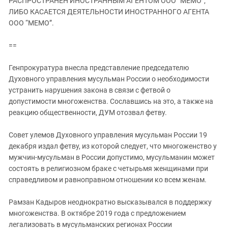
РАСПРОСТРАНЕН ИНОСТРАННЫМ АГЕНТОМ ООО “МЕМО”,
ЗАСТАВЛЯЕТ
Дагестан
ЛИБО КАСАЕТСЯ ДЕЯТЕЛЬНОСТИ ИНОСТРАННОГО АГЕНТА
КАВКАЗ ЗА ПАЛЕСТИНУ
ООО “МЕМО”.
Ингушетия
ИНАКОМЫСЛИЕ В ЧЕЧНЕ
Кабардино-Балкария
ПРЕСЛЕДОВАНИЕ АКТИВИСТОВ
==
МОБИЛИЗАЦИЯ И ПРОТЕСТЫ
Калмыкия
Генпрокуратура внесла представление председателю
Карачаево-Черкесия
Духовного управления мусульман России о необходимости
Краснодарский край
устранить нарушения закона в связи с фетвой о
допустимости многоженства. Сославшись на это, а также на
Нагорный Карабах
реакцию общественности, ДУМ отозвал фетву.
Российская Федерация
Cовет улемов Духовного управления мусульман России 19
Ростовская область
декабря издал фетву, из которой следует, что многоженство у
Северная Осетия - Алания
мужчин-мусульман в России допустимо, мусульманин может
СКФО
состоять в религиозном браке с четырьмя женщинами при
справедливом и равноправном отношении ко всем женам.
Ставропольский край
Чечня
Рамзан Кадыров неоднократно высказывался в поддержку
многоженства. В октябре 2019 года с предложением
Южная Осетия
легализовать в мусульманских регионах России