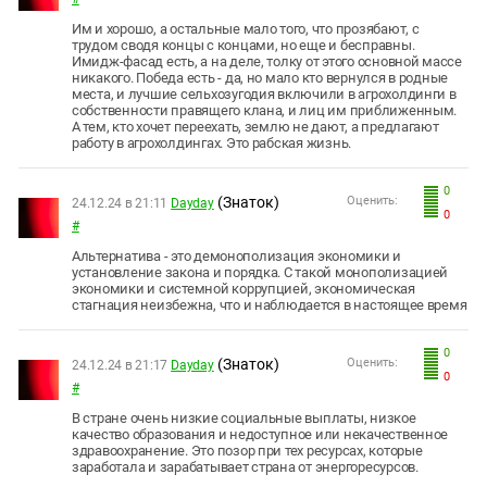
Им и хорошо, а остальные мало того, что прозябают, с
трудом сводя концы с концами, но еще и бесправны.
Имидж-фасад есть, а на деле, толку от этого основной массе
никакого. Победа есть - да, но мало кто вернулся в родные
места, и лучшие сельхозугодия включили в агрохолдинги в
собственности правящего клана, и лиц им приближенным.
А тем, кто хочет переехать, землю не дают, а предлагают
работу в агрохолдингах. Это рабская жизнь.
0
(Знаток)
Оценить:
24.12.24 в 21:11
Dayday
0
#
Альтернатива - это демонополизация экономики и
установление закона и порядка. С такой монополизацией
экономики и системной коррупцией, экономическая
стагнация неизбежна, что и наблюдается в настоящее время
0
(Знаток)
Оценить:
24.12.24 в 21:17
Dayday
0
#
В стране очень низкие социальные выплаты, низкое
качество образования и недоступное или некачественное
здравоохранение. Это позор при тех ресурсах, которые
заработала и зарабатывает страна от энергоресурсов.