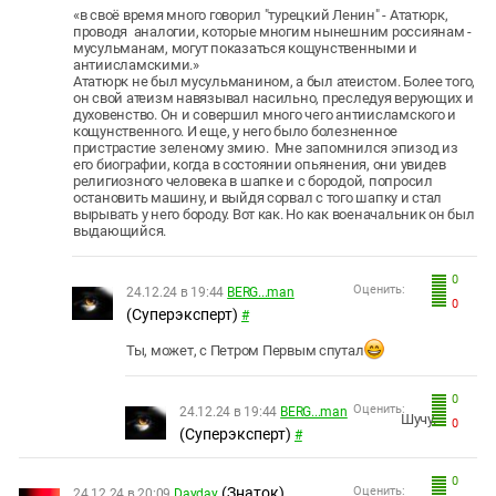
«в своё время много говорил "турецкий Ленин" - Ататюрк,
проводя аналогии, которые многим нынешним россиянам -
мусульманам, могут показаться кощунственными и
антиисламскими.»
Ататюрк не был мусульманином, а был атеистом. Более того,
он свой атеизм навязывал насильно, преследуя верующих и
духовенство. Он и совершил много чего антиисламского и
кощунственного. И еще, у него было болезненное
пристрастие зеленому змию. Мне запомнился эпизод из
его биографии, когда в состоянии опьянения, они увидев
религиозного человека в шапке и с бородой, попросил
остановить машину, и выйдя сорвал с того шапку и стал
вырывать у него бороду. Вот как. Но как военачальник он был
выдающийся.
0
Оценить:
24.12.24 в 19:44
BERG...man
0
(Суперэксперт)
#
Ты, может, с Петром Первым спутал
0
Оценить:
24.12.24 в 19:44
BERG...man
Шучу.
0
(Суперэксперт)
#
0
(Знаток)
Оценить:
24.12.24 в 20:09
Dayday