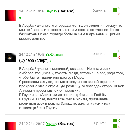
0
(Знаток)
Оценить:
24.12.24 в 19:08
Dayday
0
#
В Азербайджане это в гораздо меньшей степени потому что
мы не Европа, и отношение к нам соответствующее. Но вот
беззакония у нас гораздо больше, чем в Армении и Грузии
вместе взятых.
0
Оценить:
24.12.24 в 19:43
BERG...man
0
(Суперэксперт)
#
В Азербайджане, в меньшей, согласен. Но и там есть
либерал-троцкисты, то есть, люди, готовые на все, ради того,
чтобы быть пациентом доктора Моро.
Я рассказывал уже, что много ездил по вашей стране и
прекрасно знаю огромную разницу во взглядах сторонников
Алиева и прозападной оппозиции.
В Грузии и в Армении их, конечно, больше. Ещё бы.
В Грузии 30 лет, почти все СМИ и элиты, призывали
молиться всех и вся, на Запад, не важно, какой и как
относящийся к Грузии.
0
(Знаток)
Оценить:
24.12.24 в 20:17
Dayday
0