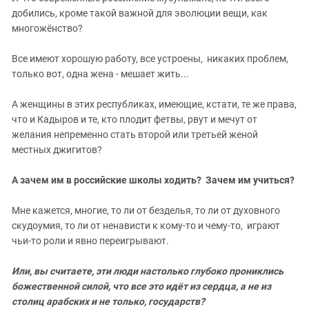
добились, кроме такой важной для эволюции вещи, как
многожёнство?
Все имеют хорошую работу, все устроены, никаких проблем,
только вот, одна жена - мешает жить...
А женщины в этих республиках, имеющие, кстати, те же права,
что и Кадыров и те, кто плодит фетвы, рвут и мечут от
желания непременно стать второй или третьей женой
местных джигитов?
А зачем им в российские школы ходить? Зачем им учиться?
Мне кажется, многие, то ли от безделья, то ли от духовного
скудоумия, то ли от ненависти к кому-то и чему-то, играют
чьи-то роли и явно переигрывают.
Или, вы считаете, эти люди настолько глубоко прониклись
божественной силой, что все это идёт из сердца, а не из
столиц арабских и не только, государств?