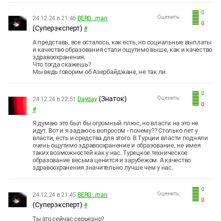
0
Оценить:
24.12.24 в 21:46
BERG...man
0
(Суперэксперт)
#
А представь, все осталось, как есть, но социальные выплаты
и качество образования стали ощутимо выше, как и качество
здравоохранения.
Что тогда скажешь?
Мы ведь говорим об Азербайджане, не так ли.
0
(Знаток)
Оценить:
24.12.24 в 22:51
Dayday
0
#
Я думаю это был бы огромный плюс, но власти на это не
идут. Вот и я задаюсь вопросом - почему?? Столько лет у
власти, есть и средства для этого. В Турции власти подняли
очень ощутимо здравоохранение и образование, не имея
таких возможностей как у нас. Турецкое техническое
образование весьма ценится и зарубежом. А качество
здравоохранения значительно лучше чем у нас.
0
Оценить:
24.12.24 в 21:45
BERG...man
0
(Суперэксперт)
#
Ты это сейчас серьезно?