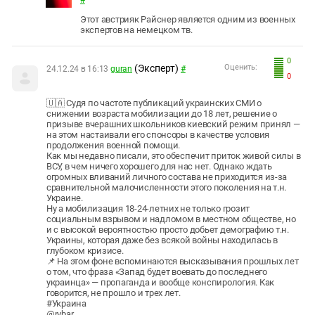
#
Этот австрияк Райснер является одним из военных
экспертов на немецком тв.
0
(Эксперт)
Оценить:
24.12.24 в 16:13
guran
#
0
🇺🇦 Судя по частоте публикаций украинских СМИ о
снижении возраста мобилизации до 18 лет, решение о
призыве вчерашних школьников киевский режим принял —
на этом настаивали его спонсоры в качестве условия
продолжения военной помощи.
Как мы недавно писали, это обеспечит приток живой силы в
ВСУ, в чем ничего хорошего для нас нет. Однако ждать
огромных вливаний личного состава не приходится из-за
сравнительной малочисленности этого поколения на т.н.
Украине.
Ну а мобилизация 18-24-летних не только грозит
социальным взрывом и надломом в местном обществе, но
и с высокой вероятностью просто добьет демографию т.н.
Украины, которая даже без всякой войны находилась в
глубоком кризисе.
📌 На этом фоне вспоминаются высказывания прошлых лет
о том, что фраза «Запад будет воевать до последнего
украинца» — пропаганда и вообще конспирология. Как
говорится, не прошло и трех лет.
#Украина
@rybar