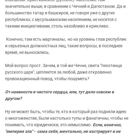
значительно выше, в сравнении с Чечней и Дагестаном. Да и
большинство татар и башкиров, не говоря уже о других
республиках, с мусульманским населением, не носятся с
такими инициативами, столь назойливо и крикливо.
Конечно, там есть маргиналы, но на уровень глав республик
и серьезных должностных лиц, такие вопросы, в последнее
время, не выносились.
Мой вопрос прост. Зачем, в той же Чечне, свита "пехотинца
русского царя", цепляется за любой, даже откровенно
провокационный повод, чтобы пошуметь?
От наивности и чистого сердца, или, тут дело совсем в
другом?
Ну не может быть, чтобы те, кто в который раз подняли идею
о многоженстве, были настолько тупы и фанатичны, чтобы не
понимать, что юридически, это немыслимо.
Если, конечно,
"империя зла" - сама себя, ментально, не кастрирует и не