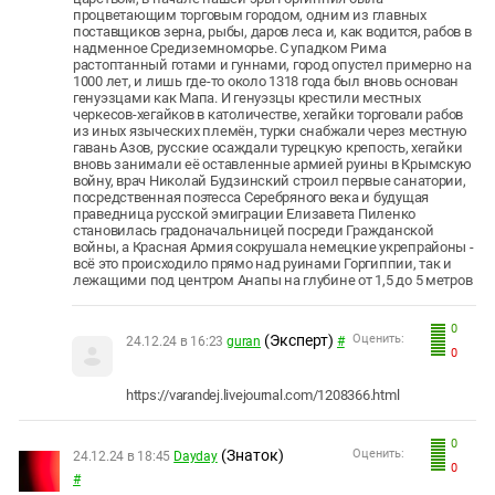
процветающим торговым городом, одним из главных
поставщиков зерна, рыбы, даров леса и, как водится, рабов в
надменное Средиземноморье. С упадком Рима
растоптанный готами и гуннами, город опустел примерно на
1000 лет, и лишь где-то около 1318 года был вновь основан
генуэзцами как Мапа. И генуэзцы крестили местных
черкесов-хегайков в католичестве, хегайки торговали рабов
из иных языческих племён, турки снабжали через местную
гавань Азов, русские осаждали турецкую крепость, хегайки
вновь занимали её оставленные армией руины в Крымскую
войну, врач Николай Будзинский строил первые санатории,
посредственная поэтесса Серебряного века и будущая
праведница русской эмиграции Елизавета Пиленко
становилась градоначальницей посреди Гражданской
войны, а Красная Армия сокрушала немецкие укрепрайоны -
всё это происходило прямо над руинами Горгиппии, так и
лежащими под центром Анапы на глубине от 1,5 до 5 метров
0
(Эксперт)
Оценить:
24.12.24 в 16:23
guran
#
0
https://varandej.livejournal.com/1208366.html
0
(Знаток)
Оценить:
24.12.24 в 18:45
Dayday
0
#