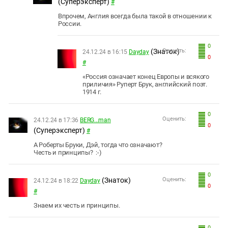
(Суперэксперт)
#
Впрочем, Англия всегда была такой в отношении к
России.
0
(Знаток)
Оценить:
24.12.24 в 16:15
Dayday
0
#
«Россия означает конец Европы и всякого
приличия» Руперт Брук, английский поэт.
1914 г.
0
Оценить:
24.12.24 в 17:36
BERG...man
0
(Суперэксперт)
#
А Роберты Бруки, Дэй, тогда что означают?
Честь и принципы? :-)
0
(Знаток)
Оценить:
24.12.24 в 18:22
Dayday
0
#
Знаем их честь и принципы.
0