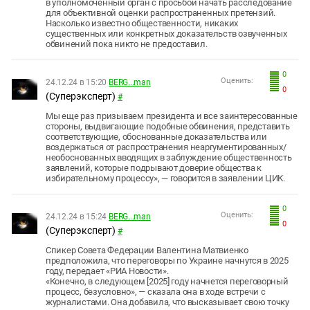
в уполномоченный орган с просьбой начать расследование
для объективной оценки распространенных претензий.
Насколько известно общественности, никаких
существенных или конкретных доказательств озвученных
обвинений пока никто не предоставил.
0
Оценить:
24.12.24 в 15:20
BERG...man
0
(Суперэксперт)
#
Мы еще раз призываем президента и все заинтересованные
стороны, выдвигающие подобные обвинения, представить
соответствующие, обоснованные доказательства или
воздержаться от распространения неаргументированных/
необоснованных вводящих в заблуждение общественность
заявлений, которые подрывают доверие общества к
избирательному процессу», — говорится в заявлении ЦИК.
0
Оценить:
24.12.24 в 15:24
BERG...man
0
(Суперэксперт)
#
Спикер Совета Федерации Валентина Матвиенко
предположила, что переговоры по Украине начнутся в 2025
году, передает «РИА Новости».
«Конечно, в следующем [2025] году начнется переговорный
процесс, безусловно», — сказала она в ходе встречи с
журналистами. Она добавила, что высказывает свою точку