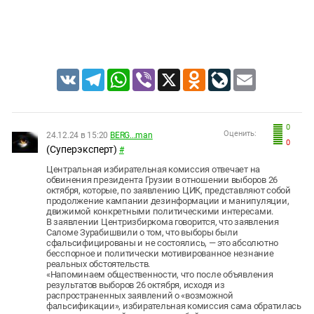
VK
Telegram
WhatsApp
Viber
X
Odnoklassniki
LiveJournal
Email
0
Оценить:
24.12.24 в 15:20
BERG...man
0
(Суперэксперт)
#
Центральная избирательная комиссия отвечает на
обвинения президента Грузии в отношении выборов 26
октября, которые, по заявлению ЦИК, представляют собой
продолжение кампании дезинформации и манипуляции,
движимой конкретными политическими интересами.
В заявлении Центризбиркома говорится, что заявления
Саломе Зурабишвили о том, что выборы были
сфальсифицированы и не состоялись, — это абсолютно
бесспорное и политически мотивированное незнание
реальных обстоятельств.
«Напоминаем общественности, что после объявления
результатов выборов 26 октября, исходя из
распространенных заявлений о «возможной
фальсификации», избирательная комиссия сама обратилась