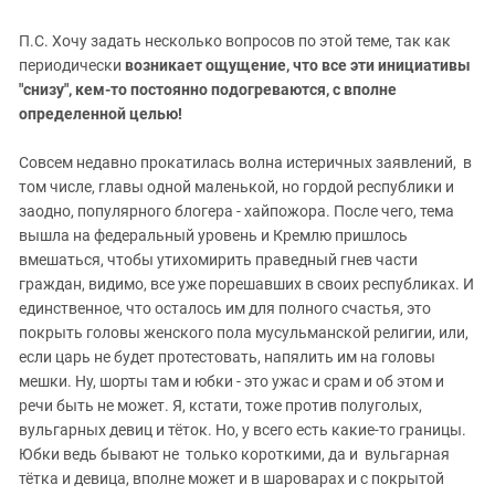
П.С. Хочу задать несколько вопросов по этой теме, так как
периодически
возникает ощущение, что все эти инициативы
"снизу", кем-то постоянно подогреваются, с вполне
определенной целью!
Совсем недавно прокатилась волна истеричных заявлений, в
том числе, главы одной маленькой, но гордой республики и
заодно, популярного блогера - хайпожора. После чего, тема
вышла на федеральный уровень и Кремлю пришлось
вмешаться, чтобы утихомирить праведный гнев части
граждан, видимо, все уже порешавших в своих республиках. И
единственное, что осталось им для полного счастья, это
покрыть головы женского пола мусульманской религии, или,
если царь не будет протестовать, напялить им на головы
мешки. Ну, шорты там и юбки - это ужас и срам и об этом и
речи быть не может. Я, кстати, тоже против полуголых,
вульгарных девиц и тёток. Но, у всего есть какие-то границы.
Юбки ведь бывают не только короткими, да и вульгарная
тётка и девица, вполне может и в шароварах и с покрытой