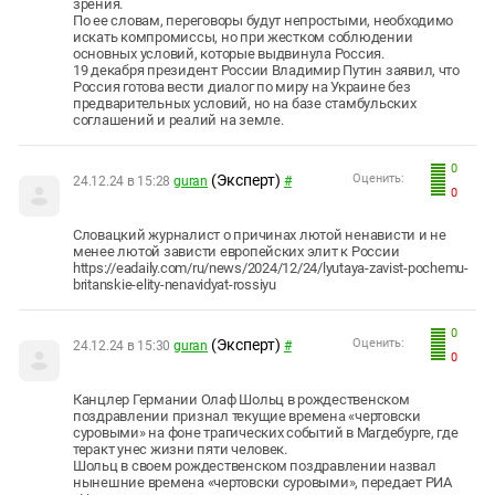
зрения.
По ее словам, переговоры будут непростыми, необходимо
искать компромиссы, но при жестком соблюдении
основных условий, которые выдвинула Россия.
19 декабря президент России Владимир Путин заявил, что
Россия готова вести диалог по миру на Украине без
предварительных условий, но на базе стамбульских
соглашений и реалий на земле.
0
(Эксперт)
Оценить:
24.12.24 в 15:28
guran
#
0
Словацкий журналист о причинах лютой ненависти и не
менее лютой зависти европейских элит к России
https://eadaily.com/ru/news/2024/12/24/lyutaya-zavist-pochemu-
britanskie-elity-nenavidyat-rossiyu
0
(Эксперт)
Оценить:
24.12.24 в 15:30
guran
#
0
Канцлер Германии Олаф Шольц в рождественском
поздравлении признал текущие времена «чертовски
суровыми» на фоне трагических событий в Магдебурге, где
теракт унес жизни пяти человек.
Шольц в своем рождественском поздравлении назвал
нынешние времена «чертовски суровыми», передает РИА