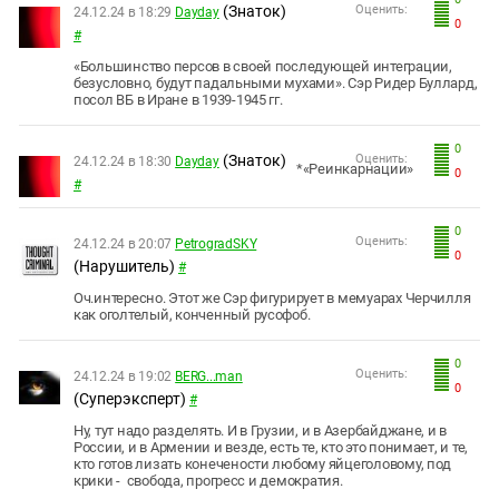
(Знаток)
Оценить:
24.12.24 в 18:29
Dayday
0
#
«Большинство персов в своей последующей интеграции,
безусловно, будут падальными мухами». Сэр Ридер Буллард,
посол ВБ в Иране в 1939-1945 гг.
0
(Знаток)
Оценить:
24.12.24 в 18:30
Dayday
*«Реинкарнации»
0
#
0
Оценить:
24.12.24 в 20:07
PetrogradSKY
0
(Нарушитель)
#
Оч.интересно. Этот же Сэр фигурирует в мемуарах Черчилля
как оголтелый, конченный русофоб.
0
Оценить:
24.12.24 в 19:02
BERG...man
0
(Суперэксперт)
#
Ну, тут надо разделять. И в Грузии, и в Азербайджане, и в
России, и в Армении и везде, есть те, кто это понимает, и те,
кто готов лизать конечености любому яйцеголовому, под
крики - свобода, прогресс и демократия.