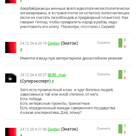
#
Азербайджанцы меньше всего идеологически/политически
ангажированы, и в стране почти не осталось интеллигенции
(если не считать лизоблюдов и придворный планктон). Как
говорил Гитлер, чтобы превратить народ в рабов, надо
уничтожить его элиту. Посмотри, что стало с Сирией.
0
(Знаток)
Оценить:
24.12.24 в 20:19
Dayday
0
#
Имеется в виду при авторитарном династийном режиме.
0
Оценить:
24.12.24 в 20:27
BERG...man
0
(Суперэксперт)
#
Зато есть провластный клан, и круг богатых людей,
зависимых в той или иной степени, от него.
Есть победа.
Есть интересные проекты, транзитные.
Есть определенный имидж суверенного государства.
А какая альтернатива, Дэй, этому?
0
(Знаток)
Оценить:
24.12.24 в 21:06
Dayday
0
#