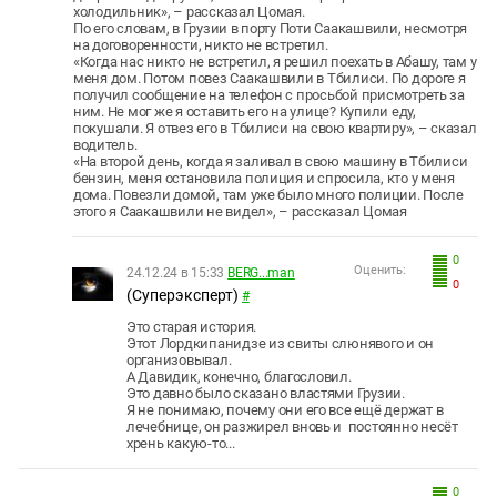
холодильник», – рассказал Цомая.
По его словам, в Грузии в порту Поти Саакашвили, несмотря
на договоренности, никто не встретил.
«Когда нас никто не встретил, я решил поехать в Абашу, там у
меня дом. Потом повез Саакашвили в Тбилиси. По дороге я
получил сообщение на телефон с просьбой присмотреть за
ним. Не мог же я оставить его на улице? Купили еду,
покушали. Я отвез его в Тбилиси на свою квартиру», – сказал
водитель.
«На второй день, когда я заливал в свою машину в Тбилиси
бензин, меня остановила полиция и спросила, кто у меня
дома. Повезли домой, там уже было много полиции. После
этого я Саакашвили не видел», – рассказал Цомая
0
Оценить:
24.12.24 в 15:33
BERG...man
0
(Суперэксперт)
#
Это старая история.
Этот Лордкипанидзе из свиты слюнявого и он
организовывал.
А Давидик, конечно, благословил.
Это давно было сказано властями Грузии.
Я не понимаю, почему они его все ещё держат в
лечебнице, он разжирел вновь и постоянно несёт
хрень какую-то...
0