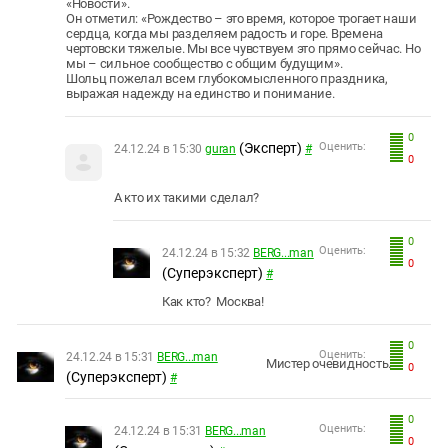
«Новости».
Он отметил: «Рождество – это время, которое трогает наши
сердца, когда мы разделяем радость и горе. Времена
чертовски тяжелые. Мы все чувствуем это прямо сейчас. Но
мы – сильное сообщество с общим будущим».
Шольц пожелал всем глубокомысленного праздника,
выражая надежду на единство и понимание.
0
(Эксперт)
Оценить:
24.12.24 в 15:30
guran
#
0
А кто их такими сделал?
0
Оценить:
24.12.24 в 15:32
BERG...man
0
(Суперэксперт)
#
Как кто? Москва!
0
Оценить:
24.12.24 в 15:31
BERG...man
Мистер очевидность.
0
(Суперэксперт)
#
0
Оценить:
24.12.24 в 15:31
BERG...man
0