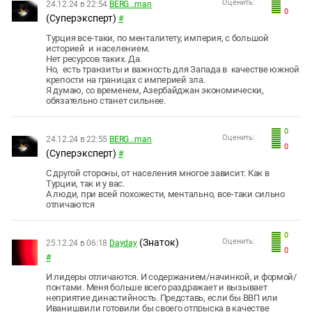
Оценить:
24.12.24 в 22:54
BERG...man
0
(Суперэксперт)
#
Турция все-таки, по менталитету, империя, с большой
историей и населением.
Нет ресурсов таких. Да.
Но, есть транзиты и важность для Запада в качестве южной
крепости на границах с империей зла.
Я думаю, со временем, Азербайджан экономически,
обязательно станет сильнее.
0
Оценить:
24.12.24 в 22:55
BERG...man
0
(Суперэксперт)
#
С другой стороны, от населения многое зависит. Как в
Турции, так и у вас.
А люди, при всей похожести, ментально, все-таки сильно
отличаются
0
(Знаток)
Оценить:
25.12.24 в 06:18
Dayday
0
#
И лидеры отличаются. И содержанием/начинкой, и формой/
понтами. Меня больше всего раздражает и вызывает
неприятие династийность. Представь, если бы ВВП или
Иванишвили готовили бы своего отпрыска в качестве