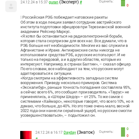
(Эксперт)
Оценить:
24.12.24 в 15:37
guran
#
0
❕ Российская РЭБ побеждает натовские ракеты
Об этом в ходе лекции заявил сотрудник австрийского
института подготовки офицеров при Терезианской военной
академии Рейснер Маркус.
«Я хотел бы остановиться на радиоэлектронной борьбе,
которая стала сюрпризом для всех нас. Все думали, что в
РЭБ больше нет необходимости. Многие из вас служили в
Афганистане и Ираке. Антииракские силы никогда не
использовали средства РЭБ, а русские используют. И не
только на передовой, а и в других областях, которые их
интересуют. Например, в странах Балтии», – сказал офицер.
По его словам, все наблюдают за тем, что русские могут
адаптироваться к ситуации.
«Когда смотрим на эффективность западных систем
вооружения. Приведу несколько примеров. Система
«Экскалибур», раньше точность попадания составляла 95%,
а сейчас всего 6%, это сообщил производитель. «Таурус» не
применялись, а «Шторм Шедоу» – от 25%. То же самое с
системами «Хаймарс», некоторые говорят, что всего 10%, но я
думаю, что больше, до 40%. Но это тоже очень мало, весной
2022 года они нанесли серьёзный ущерб, но русские смогли
усовершенствоваться», – подытожил он.
0
(Знаток)
Оценить:
24.12.24 в 16:17
Dayday
0