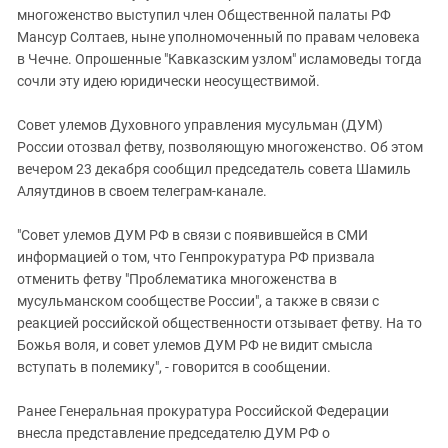
Южный Кавказ
многоженство выступил член Общественной палаты РФ
ЮФО
Мансур Солтаев, ныне уполномоченный по правам человека
в Чечне. Опрошенные "Кавказским узлом" исламоведы тогда
сочли эту идею юридически неосуществимой.
Совет улемов Духовного управления мусульман (ДУМ)
России отозвал фетву, позволяющую многоженство. Об этом
вечером 23 декабря сообщил председатель совета Шамиль
Аляутдинов в своем телеграм-канале.
"Совет улемов ДУМ РФ в связи с появившейся в СМИ
информацией о том, что Генпрокуратура РФ призвала
отменить фетву "Проблематика многоженства в
мусульманском сообществе России", а также в связи с
реакцией российской общественности отзывает фетву. На то
Божья воля, и совет улемов ДУМ РФ не видит смысла
вступать в полемику", - говорится в сообщении.
Ранее Генеральная прокуратура Российской Федерации
внесла представление председателю ДУМ РФ о