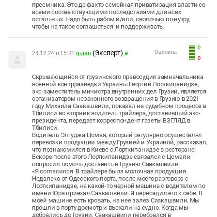
преемника. Это де факто семейная приватизация власти со
всеми соответствующими последствиями для всех
остальных. Надо быть рабом и/или, сволочью по нутру,
чтобы на такое соглашаться и поддерживать.
0
(Эксперт)
Оценить:
24.12.24 в 15:31
guran
#
0
Скрывающийся от грузинского правосудия замначальника
военной контрразведки Украины Георгий Лорткипанидзе,
экс-заместитель министра внутренних дел Грузии, является
организатором незаконного возвращения в Грузию в 2021
году Михаила Саакашвили, показал на судебном процессе в
Тбилиси во вторник водитель трайлера, доставивший экс-
президента, передает корреспондент газеты ВЗГЛЯД в
Тбилиси.
Водитель Элгуджа Цомая, который регулярно осуществлял
перевозки продукции между Грузией и Украиной, рассказал,
что познакомился в Киеве с Лорткипанидзе в ресторане.
Вскоре после этого Лорткипанидзе связался с Цомая и
попросил помочь доставить в Грузию Саакашвили.
«Я согласился. В трайлере была молочная продукция.
Недалеко от Одесского порта, после моего разговора с
Лорткипанидзе, на какой-то черной машине с водителем по
имени Юра приехал Саакашвили. Я пересадил его к себе. В
моей машине есть кровать, на нее залез Саакашвили. Мы
прошли в порту досмотр и въехали на судно. Когда мы
добрались до Грузии, Саакашвили перебрался в