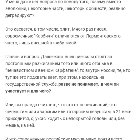
У меня даже нет вопроса по поводу того, почему вместо
эволюции, некоторые части, некоторых обществ, реально
деградируют?
Это касается, в том числе, элит. Много раз писал,
современные "Казбичи" отличаются от Лермонтовского,
часто, лишь внешней атрибутикой.
Главный вопрос. Даже если внешние силы стоят за
постоянным разжиганием того или иного огонька в
"ненавистном и вечном Карфагене", то внутри России, те, кто
тут же это подхватывает, при этом, находясь на
государственной службе
, разве не понимает, в чем он
участвует и для чего?
Или, вы правда считаете, что это от переживаний, что
чеченским или аварским или татарским девушкам, в 21 веке
приходится, о, ужас, ходить с непокрытой головы или, без
мешка, на ней.
И что современные российские мусульмане, почти всего