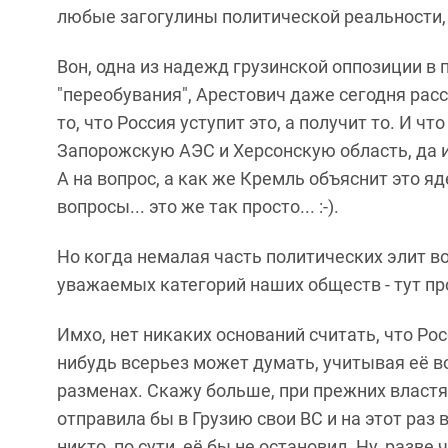
любые загогулины политической реальности, т
Вон, одна из надежд грузинской оппозиции в 
"переобувания", Арестович даже сегодня рас
то, что Россия уступит это, а получит то. И 
Запорожскую АЭС и Херсонскую область, да и 
А на вопрос, а как же Кремль объяснит это яд
вопросы... это же так просто... :-).
Но когда немалая часть политических элит во
уважаемых категорий наших обществ - тут пр
Имхо, нет никаких оснований считать, что Рос
нибудь всерьез может думать, учитывая её в
разменах. Скажу больше, при прежних властя
отправила бы в Грузию свои ВС и на этот раз 
никто, по сути, её бы не остановил. Ну, разве