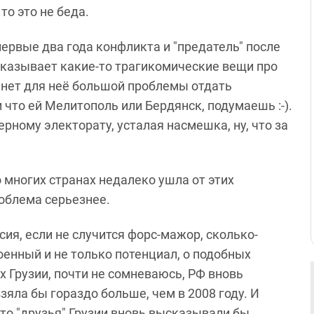
о это не беда.
первые два года конфликта и "предатель" после
сказывает какие-то трагикомические вещи про
что нет для неё большой проблемы отдать
что ей Мелитополь или Бердянск, подумаешь :-).
ерному электорату, усталая насмешка, ну, что за
 многих странах недалеко ушла от этих
облема серьезнее.
сия, если не случится форс-мажор, сколько-
оенный и не только потенциал, о подобных
х Грузии, почти не сомневаюсь, РФ вновь
взяла бы гораздо больше, чем в 2008 году. И
 что "друзья" Грузии вновь высказывали бы