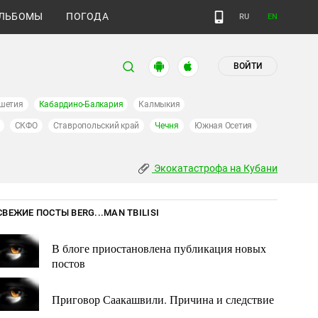
ЛЬБОМЫ
ПОГОДА
RU
EN
ВОЙТИ
шетия
Кабардино-Балкария
Калмыкия
СКФО
Ставропольский край
Чечня
Южная Осетия
Экокатастрофа на Кубани
СВЕЖИЕ ПОСТЫ BERG...MAN TBILISI
В блоге приостановлена публикация новых
постов
Приговор Саакашвили. Причина и следствие