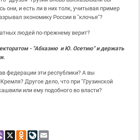
ь они, и есть ли в них толк, учитывая пример
разрывал экономику России в "клочья"?
кватных людей по-прежнему верит?
екторатом - "Абхазию и Ю. Осетию" и держать
и.
ав федерации эти республики? А вы
 Кремля? Другое дело, что при "Грузинской
кашвили или ему подобного во власти?
atsApp
Viber
X
Odnoklassniki
LiveJournal
Email