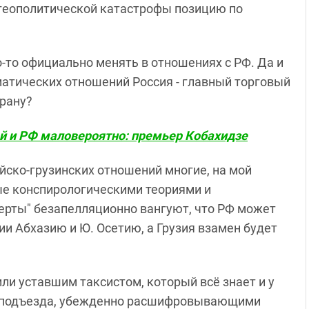
 геополитической катастрофы позицию по
то-то официально менять в отношениях с РФ. Да и
матических отношений Россия - главный торговый
трану?
й и РФ маловероятно: премьер Кобахидзе
йско-грузинских отношений многие, на мой
ые конспирологическими теориями и
рты" безапелляционно вангуют, что РФ может
зии Абхазию и Ю. Осетию, а Грузия взамен будет
ли уставшим таксистом, который всё знает и у
 у подъезда, убежденно расшифровывающими