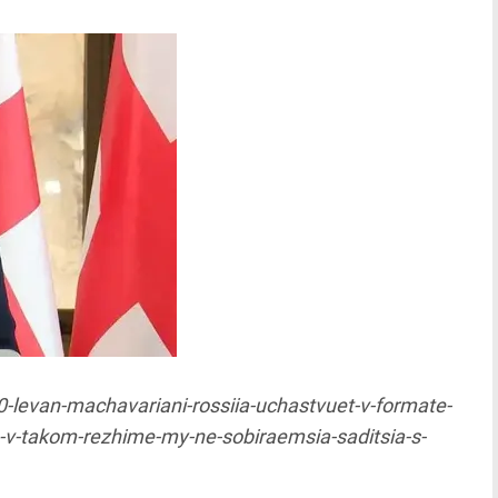
-levan-machavariani-rossiia-uchastvuet-v-formate-
no-v-takom-rezhime-my-ne-sobiraemsia-saditsia-s-