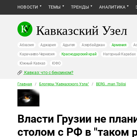
НОВОСТИ
ТЕМЫ
ТРЕНДЫ
АНАЛИТИКА
Кавказский Узел
Абхазия
Аджария
Адыгея
Азербайджан
Армения
А
Карачаево-Черкесия
Краснодарский край
Нагорный Карабах
Южный Кавказ
ЮФО
Кавказ: что с бензином?
Главная
/
Блогеры "Кавказского Узла"
/
BERG...man Tbilisi
Власти Грузии не план
столом с РФ в "таком