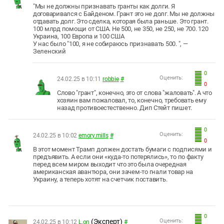
"Мы не должны признавать гранты как долги. Я
договаривался с Байденом. Грант это не долг. Мы не должны
отдавать долг. Это сделка, которая была раньше. Это грант.
100 млрд помощи от США. Не 500, не 350, не 250, не 700. 120
Украина, 100 Европа и 100 США
У нас было "100, я не собираюсь признавать 500. ", —
Зеленский
0
Оценить:
24.02.25 в 10:11
robbie
#
0
Слово "грант", конечно, это от слова "жаловать". А что
хозяин вам пожаловал, то, конечно, требовать ему
назад противоестественно. Дип Стейт пишет.
0
Оценить:
24.02.25 в 10:02
emory.mills
#
0
В этот момент Трамп должен достать бумаги с подписями и
предъявить. А если они «куда-то потерялись», то по факту
перед всем миром выходит что это была очередная
американская авантюра, они зачем-то гнали товар на
Украину, а теперь хотят на счетчик поставить.
0
(Эксперт)
Оценить:
24.02.25 в 10:12
L.on
#