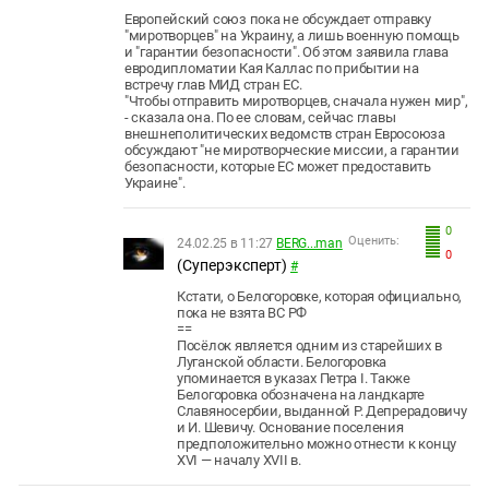
Европейский союз пока не обсуждает отправку
"миротворцев" на Украину, а лишь военную помощь
и "гарантии безопасности". Об этом заявила глава
евродипломатии Кая Каллас по прибытии на
встречу глав МИД стран ЕС.
"Чтобы отправить миротворцев, сначала нужен мир",
- сказала она. По ее словам, сейчас главы
внешнеполитических ведомств стран Евросоюза
обсуждают "не миротворческие миссии, а гарантии
безопасности, которые ЕС может предоставить
Украине".
0
Оценить:
24.02.25 в 11:27
BERG...man
0
(Суперэксперт)
#
Кстати, о Белогоровке, которая официально,
пока не взята ВС РФ
==
Посёлок является одним из старейших в
Луганской области. Белогоровка
упоминается в указах Петра I. Также
Белогоровка обозначена на ландкарте
Славяносербии, выданной Р. Депрерадовичу
и И. Шевичу. Основание поселения
предположительно можно отнести к концу
XVI — началу XVII в.