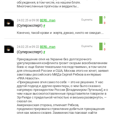
обсуждения, в том числе, на нашем блоге.
Многочисленные прогнозы и вердикты...
0
Оценить:
24.02.25 в 09:00
BERG...man
0
(Суперэксперт)
#
Конечно, такой крови и жертв, думаю, никто не ожидал....
0
Оценить:
24.02.25 в 09:22
BERG...man
0
(Суперэксперт)
#
Прекращение огня на Украине без долгосрочного
урегулирования конфликта грозит скорым возобновлением
боев «с еще более тяжелыми последствиями», в том числе
для отношений России и США, Москва этого не хочет, заявил
замглавы российского МИДа Сергей Рябков в интервью
«РИА Новости».
«Прекращение огня само по себе — это не решение. У нас
другой подход и другие ориентиры, о чем было сказано
напрямую президентом России [Владимиром Путиным], и о
чем наши высокопоставленные представители говорили в
Эр-Рияде с предельной четкостью и весьма развернуто», —
сказал он.
Американская сторона, отмечает Рябков,
продемонстрировала стремление добиться прекращения
огня как можно скорее. Замминистра призвал найти