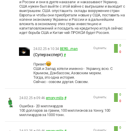
и России и они в дуете наказали и наказывают Украину..
США нужен был выйти с этой войне с выгрышем и выходит с
выигрышем. США опусташить склады вооружение стран
Европы и чтобы они приобретали новые у США, поставить на
колени экономику Украины и России и в дальнейшем
вложить в экономику этих стран инвестицию и
капиталовложений и посадить на кредитную иглу.А сейчас
идет борьба США и Китая чей ПРОКСИ будет Россия.
0
Оценить:
24.02.25 в 10:34
BERG...man
0
(Суперэксперт)
#
Привет
США и Запад хотели именно - Украину, всю. С
Крымом, Донбассом, Азовским морем.
Тогда, это одна история.
Сейчас - совсем другая. Совсем.
0
Оценить:
24.02.25 в 09:46
emory.mills
#
0
Ошибка - 20 миллиардов
100 долларов за грамм, 100 миллионов за тонну, 100
миллиардов за 1000 тонн.
0
Оценить:
24.02.25 в 09:46
emory.mills
#