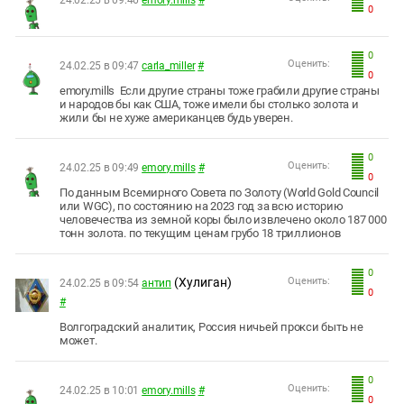
0
0
Оценить:
24.02.25 в 09:47
carla_miller
#
0
emory.mills Если другие страны тоже грабили другие страны
и народов бы как США, тоже имели бы столько золота и
жили бы не хуже американцев будь уверен.
0
Оценить:
24.02.25 в 09:49
emory.mills
#
0
По данным Всемирного Совета по Золоту (World Gold Council
или WGC), по состоянию на 2023 год за всю историю
человечества из земной коры было извлечено около 187 000
тонн золота. по текущим ценам грубо 18 триллионов
0
(Хулиган)
Оценить:
24.02.25 в 09:54
антип
0
#
Волгоградский аналитик, Россия ничьей прокси быть не
может.
0
Оценить:
24.02.25 в 10:01
emory.mills
#
0