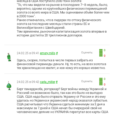
месяца в США поступило 2000 тонн золота:
"То, что мы видели на рынке в последние 7–8 недель, было,
вероятно, одним из крупнейших физических перемещений
золота со всего мира в США. Мы оцениваем объём более чем
в 2000 тонн".
Ранее отмечалось, что в лидерах по оттоку физического
золота за последние месяцы стали страны ЕС и
Великобритания с Швейцарией.
Тем временем, рыночная капитализация золота впервые в
истории достигла 20 триллионов долларов.
0
Оценить:
24.02.25 в 09:41
emory.mills
#
0
Здесь, скорее, попытка в числе первых забрать из
финансовой пирамиды деньги. Ну, то есть, на всех золота в
тех хранилищах не хватит, и кое-кому это хорошо известно.
0
Оценить:
24.02.25 в 09:42
carla_miller
#
0
Берг гамарджоба, рогорахар? Берг войны между Украиной и
Россией не возможно было, так как это было не выгодно
США. США надо было оторвать Украину от России и это ему
удалась но Украина и украинский народ оказался зубастые.
США расчитывал что Украина сдаться минимум за 3 дня а
максимум за 7 дней и США начал бы очередной свой не
человеческие деяние но УКРАИНА перепутал все карты США