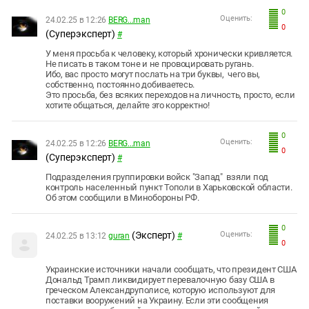
0
Оценить:
24.02.25 в 12:26
BERG...man
0
(Суперэксперт)
#
У меня просьба к человеку, который хронически кривляется.
Не писать в таком тоне и не провоцировать ругань.
Ибо, вас просто могут послать на три буквы, чего вы,
собственно, постоянно добиваетесь.
Это просьба, без всяких переходов на личность, просто, если
хотите общаться, делайте это корректно!
0
Оценить:
24.02.25 в 12:26
BERG...man
0
(Суперэксперт)
#
Подразделения группировки войск "Запад" взяли под
контроль населенный пункт Тополи в Харьковской области.
Об этом сообщили в Минобороны РФ.
0
(Эксперт)
Оценить:
24.02.25 в 13:12
guran
#
0
Украинские источники начали сообщать, что президент США
Дональд Трамп ликвидирует перевалочную базу США в
греческом Александруполисе, которую используют для
поставки вооружений на Украину. Если эти сообщения