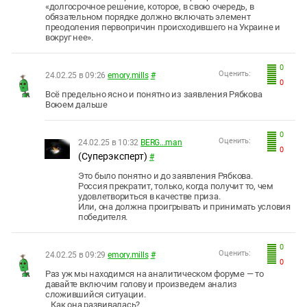
«долгосрочное решение, которое, в свою очередь, в
обязательном порядке должно включать элемент
преодоления первопричин происходившего на Украине и
вокруг нее».
0
Оценить:
24.02.25 в 09:26
emory.mills
#
0
Всё предельно ясно и понятно из заявления Рябкова
Воюем дальше
0
Оценить:
24.02.25 в 10:32
BERG...man
0
(Суперэксперт)
#
Это было понятно и до заявления Рябкова.
Россия прекратит, только, когда получит то, чем
удовлетвориться в качестве приза.
Или, она должна проигрывать и принимать условия
победителя.
0
Оценить:
24.02.25 в 09:29
emory.mills
#
0
Раз уж мы находимся на аналитическом форуме — то
давайте включим голову и произведем анализ
сложившийся ситуации.
Как она развивалась?