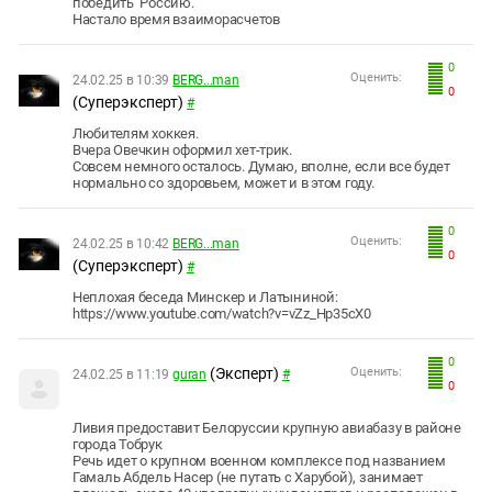
победить Россию.
Настало время взаиморасчетов
0
Оценить:
24.02.25 в 10:39
BERG...man
0
(Суперэксперт)
#
Любителям хоккея.
Вчера Овечкин оформил хет-трик.
Совсем немного осталось. Думаю, вполне, если все будет
нормально со здоровьем, может и в этом году.
0
Оценить:
24.02.25 в 10:42
BERG...man
0
(Суперэксперт)
#
Неплохая беседа Минскер и Латыниной:
https://www.youtube.com/watch?v=vZz_Hp35cX0
0
(Эксперт)
Оценить:
24.02.25 в 11:19
guran
#
0
Ливия предоставит Белоруссии крупную авиабазу в районе
города Тобрук
Речь идет о крупном военном комплексе под названием
Гамаль Абдель Насер (не путать с Харубой), занимает