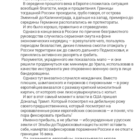
В середине прошлого века в Европе сложилась ситуация
всеобщей благости, мира и процветания. Границы
тогдашней России проходили, грубо говоря, от острова
Змеиный до Калининграда, а дальше на запад, примерно до
середины Германии располагались ее протектораты.
И это было хорошо, правильно и справедливо.
Однако в конце века в России по причине безграмотного
руководства случилась серьезная смута на фоне
экономических неурядиц — в результате чего, пользуясь
периодом безвластия, дикие племена смогли отожрать у
России территории аж до самого дальнего Подмосковья, и
принялись активно их разорять и грабить.
Разумеется, украденного им показалось мало — и они
решили продвинуться как минимум до Урала, использовав в
качестве инструмента уже откровенно военную силу в лице
бандеровщины.
Однако тут внезапно случился нежданчик. Вместо
плюшек, шампанского и пирожков с пирожными — в рожу
европейцев вмазался с размаху крепкий монолитный
кирпич, от которого они лихо кувыркнулись с копыт.
И вот в этот самый момент к власти в США пришел
Дональд Трамп. Который посмотрел на дебильную рожу
своего предшественника, который посмотрел на
окровавленные рожи европейских союзников — и понял, что
пора фиксировать прибыль"
Именно прибыль, а не убытки — ибо украденные у русских
земли от Эльбы до Подмосковья нацисты хотят оставить
себе, намертво зафиксировав поражение России и ее откат к
границам 16 века.
Да, разумеется, европейцы, размазывая по морде