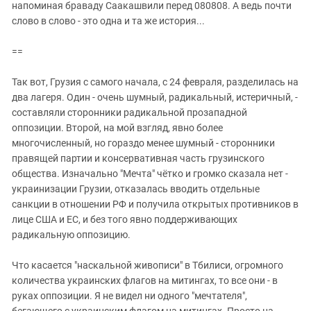
напоминая браваду Саакашвили перед 080808. А ведь почти
слово в слово - это одна и та же история...
==
Так вот, Грузия с самого начала, с 24 февраля, разделилась на
два лагеря. Один - очень шумный, радикальный, истеричный, -
составляли сторонники радикальной прозападной
оппозиции. Второй, на мой взгляд, явно более
многочисленный, но гораздо менее шумный - сторонники
правящей партии и консервативная часть грузинского
общества. Изначально "Мечта" чётко и громко сказала нет -
украинизации Грузии, отказалась вводить отдельные
санкции в отношении РФ и получила открытых противников в
лице США и ЕС, и без того явно поддерживающих
радикальную оппозицию.
Что касается "наскальной живописи" в Тбилиси, огромного
количества украинских флагов на митингах, то все они - в
руках оппозиции. Я не видел ни одного "мечтателя",
бегающего с украинским флагом на митингах. Просто на