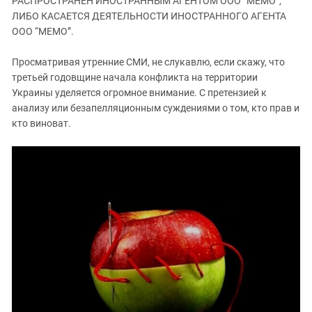
РАСПРОСТРАНЕН ИНОСТРАННЫМ АГЕНТОМ ООО “МЕМО”,
ЗАСТАВЛЯЕТ
Дагестан
ЛИБО КАСАЕТСЯ ДЕЯТЕЛЬНОСТИ ИНОСТРАННОГО АГЕНТА
КАВКАЗ ЗА ПАЛЕСТИНУ
ООО “МЕМО”.
Ингушетия
ИНАКОМЫСЛИЕ В ЧЕЧНЕ
Кабардино-Балкария
ПРЕСЛЕДОВАНИЕ АКТИВИСТОВ
Просматривая утренние СМИ, не слукавлю, если скажу, что
МОБИЛИЗАЦИЯ И ПРОТЕСТЫ
Калмыкия
третьей годовщине начала конфликта на территории
Украины уделяется огромное внимание. С претензией к
Карачаево-Черкесия
анализу или безапелляционным суждениями о том, кто прав и
Краснодарский край
кто виноват.
Нагорный Карабах
Российская Федерация
Ростовская область
Северная Осетия - Алания
СКФО
Ставропольский край
Чечня
Южная Осетия