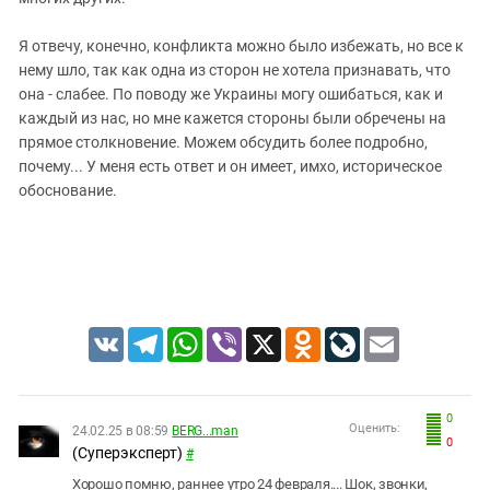
Я отвечу, конечно, конфликта можно было избежать, но все к
нему шло, так как одна из сторон не хотела признавать, что
она - слабее. По поводу же Украины могу ошибаться, как и
каждый из нас, но мне кажется стороны были обречены на
прямое столкновение. Можем обсудить более подробно,
почему... У меня есть ответ и он имеет, имхо, историческое
обоснование.
VK
Telegram
WhatsApp
Viber
X
Odnoklassniki
LiveJournal
Email
0
Оценить:
24.02.25 в 08:59
BERG...man
0
(Суперэксперт)
#
Хорошо помню, раннее утро 24 февраля.... Шок, звонки,