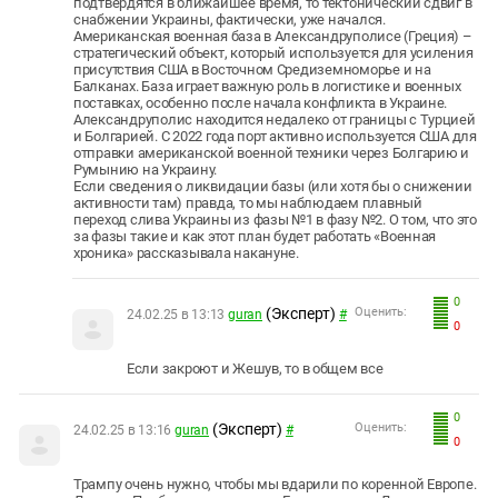
подтвердятся в ближайшее время, то тектонический сдвиг в
снабжении Украины, фактически, уже начался.
Американская военная база в Александруполисе (Греция) –
стратегический объект, который используется для усиления
присутствия США в Восточном Средиземноморье и на
Балканах. База играет важную роль в логистике и военных
поставках, особенно после начала конфликта в Украине.
Александруполис находится недалеко от границы с Турцией
и Болгарией. С 2022 года порт активно используется США для
отправки американской военной техники через Болгарию и
Румынию на Украину.
Если сведения о ликвидации базы (или хотя бы о снижении
активности там) правда, то мы наблюдаем плавный
переход слива Украины из фазы №1 в фазу №2. О том, что это
за фазы такие и как этот план будет работать «Военная
хроника» рассказывала накануне.
0
(Эксперт)
Оценить:
24.02.25 в 13:13
guran
#
0
Если закроют и Жешув, то в общем все
0
(Эксперт)
Оценить:
24.02.25 в 13:16
guran
#
0
Трампу очень нужно, чтобы мы вдарили по коренной Европе.