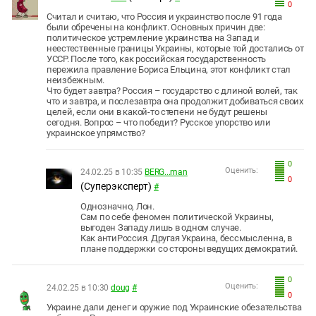
0
Считал и считаю, что Россия и украинство после 91 года
были обречены на конфликт. Основных причин две:
политическое устремление украинства на Запад и
неестественные границы Украины, которые той достались от
УССР. После того, как российская государственность
пережила правление Бориса Ельцина, этот конфликт стал
неизбежным.
Что будет завтра? Россия – государство с длиной волей, так
что и завтра, и послезавтра она продолжит добиваться своих
целей, если они в какой-то степени не будут решены
сегодня. Вопрос – что победит? Русское упорство или
украинское упрямство?
0
Оценить:
24.02.25 в 10:35
BERG...man
0
(Суперэксперт)
#
Однозначно, Лон.
Сам по себе феномен политической Украины,
выгоден Западу лишь в одном случае.
Как антиРоссия. Другая Украина, бессмысленна, в
плане поддержки со стороны ведущих демократий.
0
Оценить:
24.02.25 в 10:30
doug
#
0
Украине дали денег и оружие под Украинские обезательства