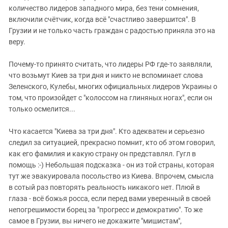
количество лидеров западного мира, без тени сомнения,
включили счётчик, когда всё "счастливо завершится". В
Грузии и не только часть граждан с радостью приняла это на
веру.
Почему-то принято считать, что лидеры РФ где-то заявляли,
что возьмут Киев за три дня и никто не вспоминает слова
Зеленского, Кулебы, многих официальных лидеров Украины о
том, что произойдет с "колоссом на глиняных ногах", если он
только осмелится...
Что касается "Киева за три дня". Кто адекватен и серьезно
следил за ситуацией, прекрасно помнит, кто об этом говорил,
как его фамилия и какую страну он представлял. Гугл в
помощь :-) Небольшая подсказка - он из той страны, которая
тут же эвакуировала посольство из Киева. Впрочем, смысла
в сотый раз повторять реальность никакого нет. Плюй в
глаза - всё божья росса, если перед вами уверенный в своей
непогрешимости борец за "прогресс и демократию". То же
самое в Грузии, вы ничего не докажите "мишистам",