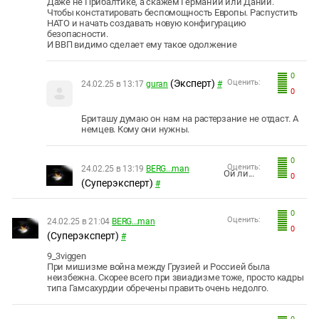
Даже не Прибалтике, а скажем Германии или Дании.
Чтобы констатировать беспомощность Европы. Распустить
НАТО и начать создавать новую конфигурацию
безопасности.
И ВВП видимо сделает ему такое одолжение
0
(Эксперт)
Оценить:
24.02.25 в 13:17
guran
#
0
Бриташу думаю он нам на растерзание не отдаст. А
немцев. Кому они нужны.
0
Оценить:
24.02.25 в 13:19
BERG...man
Ой ли...
0
(Суперэксперт)
#
0
Оценить:
24.02.25 в 21:04
BERG...man
0
(Суперэксперт)
#
9_3viggen
При мишизме война между Грузией и Россией была
неизбежна. Скорее всего при звиадизме тоже, просто кадры
типа Гамсахурдии обречены править очень недолго.