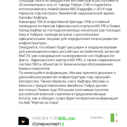
площадь около 40 квадратных километров и расположен в
32 километрах к югу от города Тобрук. С 80-х годов база
использовалась ливийскими ВВС Каддафи, с 2014 года
перешла под контроль Ливийской национальной армии
Халифы Хафтара.
Командир 106-й оперативной бригады ЛНА и главный
проводник интересов Африканского корпуса МО РФ в Ливии
Халед Хафтар за последние месяцы несколько раз посещал
базу в Тобруке, проводя встречи с российскими
официальными лицами для определения плана развития
инфраструктуры.
Ожидается, что объект будет расширен и модернизирован
для размещения новых российских истребителей, включая
МиГ-29, уже находящихся на вооружении сил Хафтара (по
факту - Африканского корпуса МО РФ), а также современных
систем ПВО и объектов по техническому обслуживанию
боевых самолетов.
По имеющейся информации, Москва приняла решение о
дальнейшем развитии инфраструктуры под «крышей»
Белоруссии. Таким образом, союз Хафтара, Москвы и
Минска с предоставлением авиабазы ​​Тобрук делает
восточную Ливию еще бОльшим ключевым пунктом
российской военной стратегии в Средиземноморье.
Кстати, как и обещал, скоро будет интересная информация
по АвБ "Муатан ас-Сара".
0
Оценить:
24.02.25 в 11:25
BERG...man
0
(Суперэксперт)
#