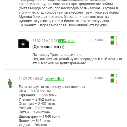
кровавую юшку, все еще вопят про продолжение войны
(битая морда болит), про необходимость «загнать Путина в
угол» — но хладнокровный бизнесмен Трамп уже всё понял.
Музыка больше не играет, больше ни единого цента у
русских ни украсть, ни тем более отнять не получится.
А значит — пора закреплять возникший статус-кво.
0
Оценить:
24.02.25 в 10:33
BERG...man
0
(Суперэксперт)
#
По поводу Трампа и да и нет.
Нет, потому что давай чуток подождем и поймем, что
это и насколько долговременно.
0
Оценить:
24.02.25 в 09:39
emory.mills
#
0
Если не врут то по золоту в хранилищах
США — 8 133 тонны.
Германия — 3 355 тонн.
Италия — 2 452 тонны.
Франция — 2 437 тонн.
Россия — 2 299 тонн.
Китай — 1 948 тонн.
Швейцария — 1 040 тонн.
Япония — 846 тонн.
Индия — 785 тонн.