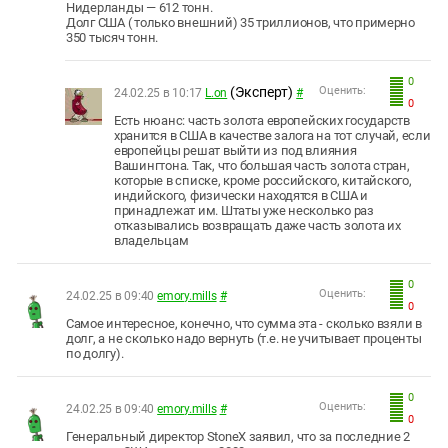
Нидерланды — 612 тонн.
Долг США ( только внешний) 35 триллионов, что примерно
350 тысяч тонн.
0
(Эксперт)
Оценить:
24.02.25 в 10:17
L.on
#
0
Есть нюанс: часть золота европейских государств
хранится в США в качестве залога на тот случай, если
европейцы решат выйти из под влияния
Вашингтона. Так, что большая часть золота стран,
которые в списке, кроме российского, китайского,
индийского, физически находятся в США и
принадлежат им. Штаты уже несколько раз
отказывались возвращать даже часть золота их
владельцам
0
Оценить:
24.02.25 в 09:40
emory.mills
#
0
Самое интересное, конечно, что сумма эта - сколько взяли в
долг, а не сколько надо вернуть (т.е. не учитывает проценты
по долгу).
0
Оценить:
24.02.25 в 09:40
emory.mills
#
0
Генеральный директор StoneX заявил, что за последние 2