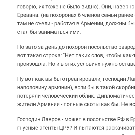
говорю, их тоже не было видно). Они, наверн
Еревана. (на похоронах 6 членов семьи ранее
там не съели - работая в Армении, должны бы
стал бы заниматься ими.
Но зато за день до похорон посольство разро
вот такая строка: "
Нет таких слов, чтобы как-
произошла. Но и в этих условиях нужно оста
Ну вот как вы бы отреагировали, господин Лав
наполовину армянин), если бы в такой скорбн
потеряли человеческий облик. Дипломатичес
жители Армении - полные скоты как бы. Не все
Господин Лавров - может в посольстве РФ в 
гнусные агенты ЦРУ? И пытаются раскачива