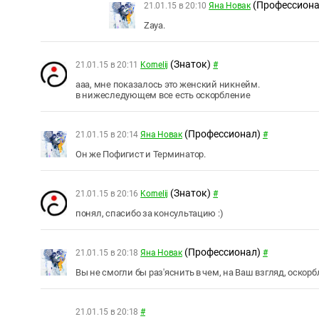
(Профессиона
21.01.15 в 20:10
Яна Новак
Zaya.
(Знаток)
21.01.15 в 20:11
Kornelij
#
ааа, мне показалось это женский никнейм.
в нижеследующем все есть оскорбление
(Профессионал)
21.01.15 в 20:14
Яна Новак
#
Он же Пофигист и Терминатор.
(Знаток)
21.01.15 в 20:16
Kornelij
#
понял, спасибо за консультацию :)
(Профессионал)
21.01.15 в 20:18
Яна Новак
#
Вы не смогли бы раз'яснить в чем, на Ваш взгляд, оскор
21.01.15 в 20:18
#