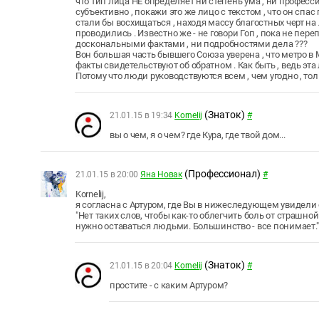
что тип лица НЕ определяет ни степень ума , ни професс
субъективно , покажи это же лицо с текстом , что он спа
стали бы восхищаться , находя массу благостных черт на 
проводились . Известно же - не говори Гоп , пока не пере
доскональными фактами , ни подробностями дела ???
Вон большая часть бывшего Союза уверена , что метро в 
факты свидетельствуют об обратном . Как быть , ведь эта 
Потому что люди руководствуются всем , чем угодно , толь
(Знаток)
21.01.15 в 19:34
Kornelij
#
вы о чем, я о чем? где Кура, где твой дом...
(Профессионал)
21.01.15 в 20:00
Яна Новак
#
Kornelij,
я согласна с Артуром, где Вы в нижеследующем увидели
"Нет таких слов, чтобы как-то облегчить боль от страшной
нужно оставаться людьми. Большинство - все понимает.
(Знаток)
21.01.15 в 20:04
Kornelij
#
простите - с каким Артуром?