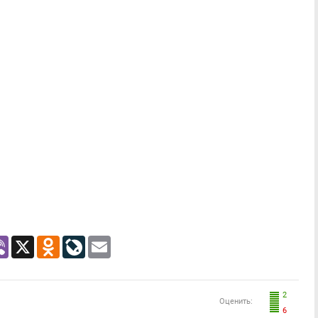
atsApp
Viber
X
Odnoklassniki
LiveJournal
Email
2
Оценить:
6