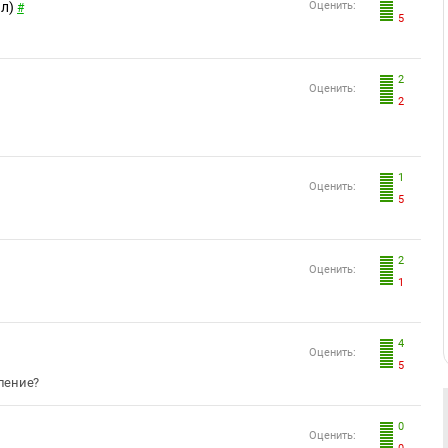
л)
Оценить:
#
5
2
Оценить:
2
1
Оценить:
5
2
Оценить:
1
4
Оценить:
5
бление?
0
Оценить: