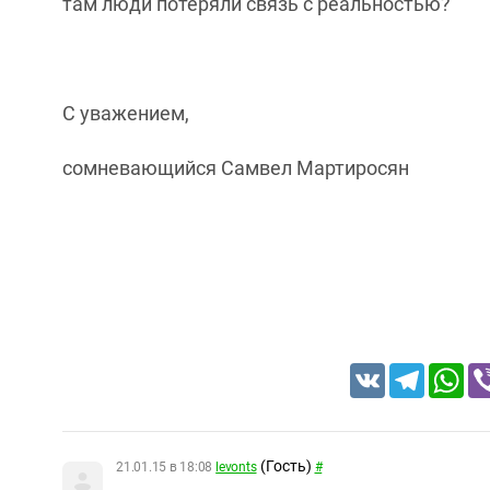
там люди потеряли связь с реальностью?
С уважением,
сомневающийся Самвел Мартиросян
VK
Telegram
Wh
(Гость)
21.01.15 в 18:08
levonts
#