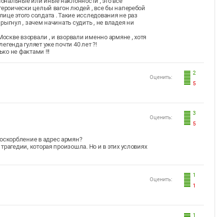
иональные или иные наклонности , это все
с героически целый вагон людей , все бы наперебой
лице этого солдата . Такие исследования не раз
прыгнул , зачем начинать судить , не владея ни
Москве взорвали , и взорвали именно армяне , хотя
легенда гуляет уже почти 40 лет ?!
ко не фактами !!!
2
Оценить:
5
3
Оценить:
5
 оскорбление в адрес армян?
 трагедии, которая произошла. Но и в этих условиях
"
1
Оценить:
1
1