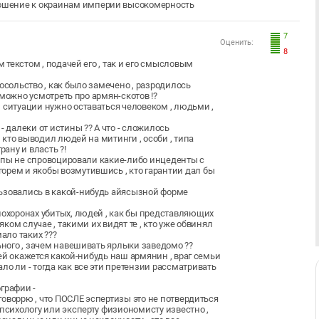
ошение к окраинам империи высокомерность
7
Оценить:
8
м текстом , подачей его , так и его смысловым
осольство , как было замечено , разродилось
м можно усмотреть про армян-скотов !?
 ситуации нужно оставаться человеком , людьми ,
- далеки от истины ?? А что - сложилось
, кто выводил людей на митинги , особи , типа
рану и власть ?!
 типы не спровоцировали какие-либо инцеденты с
орем и якобы возмутившись , кто гарантии дал бы
льзовались в какой-нибудь айясызной форме
похоронах убитых, людей , как бы представляющих
ком случае , такими их видят те , кто уже обвинял
мало таких ???
льного , зачем навешивать ярлыки заведомо ??
йцей окажется какой-нибудь наш армянин , враг семьи
о ли - тогда как все эти претензии рассматривать
графии -
 говоррю , что ПОСЛЕ эспертизы это не потвердиться
 психологу или эксперту физиономисту известно ,