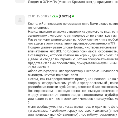
Людям с ОЛИМПА (Москвы-Кремля) всегда присуше отн
(Гость)
21.01.15 в 18:27
Zaja
#
Корнелий , я позволю не согласиться с Вами , как с сами
пояснением .
Насколько мне знакома стилистика русского языка , то п
заявлением , которое по сути верное , я не знаю , где та
Разве не нормальны слова - в любом случае или в любой
что здесь в этом пожелании противоесстественного ???
Пойдем далее - разве слова - Большинство все понимает 
впечатление , что ВСЕ поголовно понимают , особенно те 
Постанджян , которой хлебом не корми , дай обсирнуть ст
Далее : А кто дал бы гарантию , что на похоронах некие
представителями посольства , прикрываясь неутешным г
?? Да никто !!!
Абсолютно уверен , что провокаторы непременно воспо
выкинуть нечто и показать себя .
Потом , как Вы представляете приезд или появление на 
сторону , откуда был сам убийца предполагаемый , во вся
российские власти в убийстве , разве не было фактов не
Все еще совсем не ясно до конца , нет вывода окончате
А вдруг окажется , что этого солдата подставили , а уби
или какие-то с иными мотивами человек или службы , мал
?
меня вообще умиляет , когда люди пошли судить по фото
тут же назвали дебилом , сразу поставили диагноз ( я не
или потвердиться обязательно ) , но любому грамотному