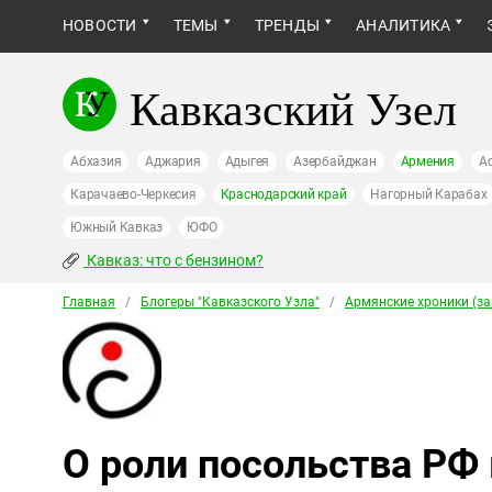
НОВОСТИ
ТЕМЫ
ТРЕНДЫ
АНАЛИТИКА
Кавказский Узел
Абхазия
Аджария
Адыгея
Азербайджан
Армения
А
Карачаево-Черкесия
Краснодарский край
Нагорный Карабах
Южный Кавказ
ЮФО
Кавказ: что с бензином?
Главная
/
Блогеры "Кавказского Узла"
/
Армянские хроники (зав
О роли посольства РФ