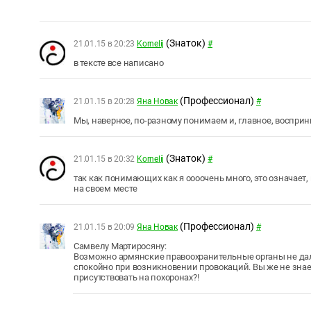
(Знаток)
21.01.15 в 20:23
Kornelij
#
в тексте все написано
(Профессионал)
21.01.15 в 20:28
Яна Новак
#
Мы, наверное, по-разному понимаем и, главное, воспри
(Знаток)
21.01.15 в 20:32
Kornelij
#
так как понимающих как я оооочень много, это означает, по
на своем месте
(Профессионал)
21.01.15 в 20:09
Яна Новак
#
Самвелу Мартиросяну:
Возможно армянские правоохранительные органы не дал
спокойно при возникновении провокаций. Вы же не знае
присутствовать на похоронах?!