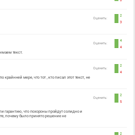
0
2
Оценить:
3
4
Оценить:
4
нимаем текст.
2
Оценить:
4
 крайнней мере, что тот , кто писал этот текст, не
2
Оценить:
5
и гарантию, что похороны пройдут солидно и
те, почему было принято решение не
2