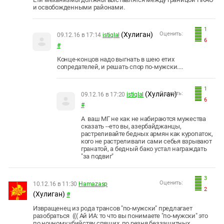
и освобожденными районами.
1
(Хулиган)
Оценить:
09.12.16 в 17:14
istiqlal
6
#
Конце-концов надо выгнать в шею етих
сопредателей, и решать спор по-мужски....
1
(Хулиган)
Оценить:
09.12.16 в 17:20
istiqlal
6
#
А ваш МГ не как не набираются мужества
сказать --ето вы, азербайджанцы,
растреливайте бедных армян как куропаток,
кого не растреливали сами себья взрывают
гранатой, а бедный бако устал награждать
"за подвиг"
3
Оценить:
10.12.16 в 11:30
Hamazasp
2
(Хулиган)
#
Извращенец из рода трансов "по-мужски" предлагает
разобраться ((( Ай ИА: то что вы понимаете "по-мужски" это
по ночному убийству спящих, по резня беззащитных