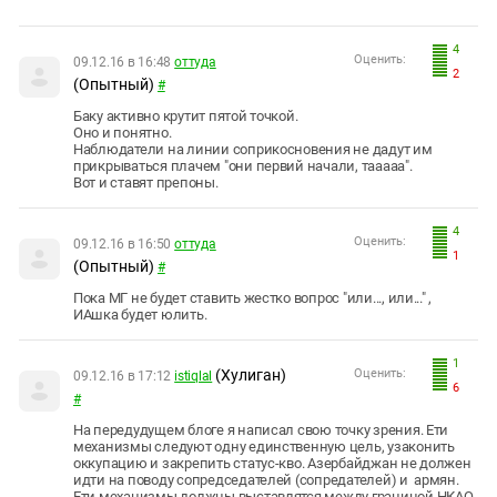
Южный Кавказ
ЮФО
4
Оценить:
09.12.16 в 16:48
оттуда
2
(Опытный)
#
Баку активно крутит пятой точкой.
Оно и понятно.
Наблюдатели на линии соприкосновения не дадут им
прикрываться плачем "они первий начали, тааааа".
Вот и ставят препоны.
4
Оценить:
09.12.16 в 16:50
оттуда
1
(Опытный)
#
Пока МГ не будет ставить жестко вопрос "или..., или..." ,
ИАшка будет юлить.
1
(Хулиган)
Оценить:
09.12.16 в 17:12
istiqlal
6
#
На передудущем блоге я написал свою точку зрения. Ети
механизмы следуют одну единственную цель, узаконить
оккупацию и закрепить статус-кво. Азербайджан не должен
идти на поводу сопредседателей (сопредателей) и армян.
Ети механизмы должны выставлятся между границой НКАО