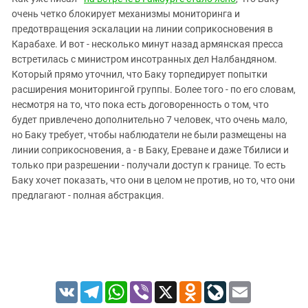
ЗАСТАВЛЯЕТ
Дагестан
очень четко блокирует механизмы мониторинга и
КАВКАЗ ЗА ПАЛЕСТИНУ
предотвращения эскалации на линии соприкосновения в
Ингушетия
ИНАКОМЫСЛИЕ В ЧЕЧНЕ
Карабахе. И вот - несколько минут назад армянская пресса
Кабардино-Балкария
ПРЕСЛЕДОВАНИЕ АКТИВИСТОВ
встретилась с министром инсотранных дел Налбандяном.
МОБИЛИЗАЦИЯ И ПРОТЕСТЫ
Который прямо уточнил, что Баку торпедирует попытки
Калмыкия
расширения мониторингой группы. Более того - по его словам,
Карачаево-Черкесия
несмотря на то, что пока есть договоренность о том, что
Краснодарский край
будет привлечено дополнительно 7 человек, что очень мало,
но Баку требует, чтобы наблюдатели не были размещены на
Нагорный Карабах
линии соприкосновения, а - в Баку, Ереване и даже Тбилиси и
Российская Федерация
только при разрешении - получали доступ к границе. То есть
Баку хочет показать, что они в целом не против, но то, что они
Ростовская область
предлагают - полная абстракция.
Северная Осетия - Алания
СКФО
Ставропольский край
Чечня
VK
Telegram
WhatsApp
Viber
X
Odnoklassniki
LiveJournal
Email
Южная Осетия