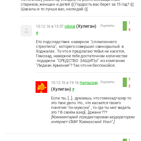
стариков, женщин и детей ((( Гордость вас берет за 15 год? (((
Шакалы и то лучше вас, нелюдей (((
1
(Хулиган)
Оценить:
10.12.16 в 13:57
istiqlal
5
#
Ето подследствие наверное "сломленнего
стреотипа", которего совершил свинорылый в
Ходжалах. То что я предлагаю тебья не касется,
Гомозад, наверное тебе достаточном количестве
подарили "СРЕДСТВО ЗАЩИТЫ" из компании
"Лидиан Армения"? Так что не беспокойся.
3
Оценить:
10.12.16 в 19:16
Hamazasp
2
(Хулиган)
#
Если ты, [...], думаешь, что гомозад=азер то
это твое дело. Но , что касается твоего
понятия "по-мужски" , то где ты мог видеть
это ? В своём азер[...]джане ???
[Комментарий отредактирован модератором
интернет-СМИ "Кавказский Узел".]
1