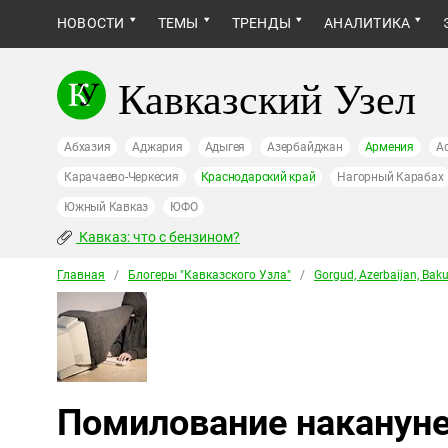
НОВОСТИ
ТЕМЫ
ТРЕНДЫ
АНАЛИТИКА
Кавказский Узел
Абхазия
Аджария
Адыгея
Азербайджан
Армения
А
Карачаево-Черкесия
Краснодарский край
Нагорный Карабах
Южный Кавказ
ЮФО
Кавказ: что с бензином?
Главная
/
Блогеры "Кавказского Узла"
/
Gorgud, Azerbaijan, Bak
Помилование накануне