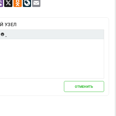
atsApp
Viber
X
Odnoklassniki
LiveJournal
Email
Й УЗЕЛ
ОТМЕНИТЬ