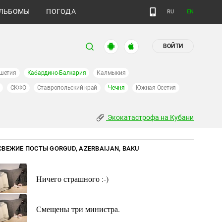
ЛЬБОМЫ
ПОГОДА
RU
EN
ВОЙТИ
шетия
Кабардино-Балкария
Калмыкия
СКФО
Ставропольский край
Чечня
Южная Осетия
Экокатастрофа на Кубани
СВЕЖИЕ ПОСТЫ GORGUD, AZERBAIJAN, BAKU
Ничего страшного :-)
Смещены три министра.