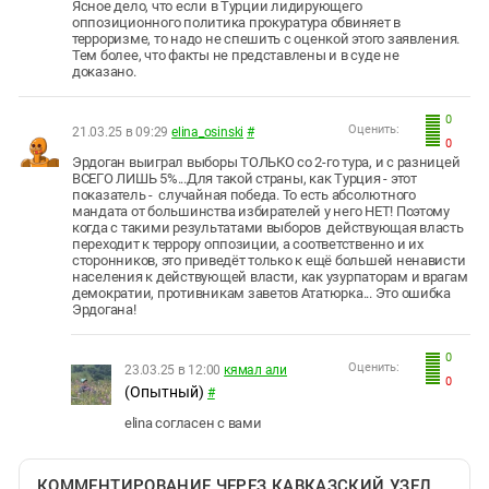
Ясное дело, что если в Турции лидирующего
оппозиционного политика прокуратура обвиняет в
терроризме, то надо не спешить с оценкой этого заявления.
Тем более, что факты не представлены и в суде не
доказано.
0
Оценить:
21.03.25 в 09:29
elina_osinski
#
0
Эрдоган выиграл выборы ТОЛЬКО со 2-го тура, и с разницей
ВСЕГО ЛИШЬ 5%...Для такой страны, как Турция - этот
показатель - случайная победа. То есть абсолютного
мандата от большинства избирателей у него НЕТ! Поэтому
когда с такими результатами выборов действующая власть
переходит к террору оппозиции, а соответственно и их
сторонников, это приведёт только к ещё большей ненависти
населения к действующей власти, как узурпаторам и врагам
демократии, противникам заветов Ататюрка... Это ошибка
Эрдогана!
0
Оценить:
23.03.25 в 12:00
кямал али
0
(Опытный)
#
elina согласен с вами
КОММЕНТИРОВАНИЕ ЧЕРЕЗ КАВКАЗСКИЙ УЗЕЛ