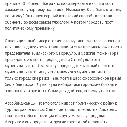
причине. Он болен. Все равно надо передать высший пост
самому популярному политику - Имамоглу. Как быть старому
политику? Он нашел верный азиатский способ - арестовать и
обвинить во всем самом тяжелом. А потом передать пост
политическому преемнику.
Оппозиционный лидер столичного муниципалитета - опасная
для власти должность. Саакашвили стал президентом с поста
председателя Тбилисского Сакребуло, и Эрдоган тоже избран
президентом с поста председателя Стамбульского
муниципалитета. Имамоглу - председатель стамбульского
муниципалита. В Баку нет столичного муниципалитета, а
только городские районные. Хотя в царско-российское время
была бакинская Дума, куда избирались городские богачи и
законные авторитеты. Сами догадайтесь, почему у нас так.
Азербайджанцы - те кто отслеживает политическую войну в
Турции, разделились. Одни повторяют идеологию Анкары о
том, что якобы оппозиция вокруг Имамоглу продалась
Америке и они предатели, другие говорят об опасности