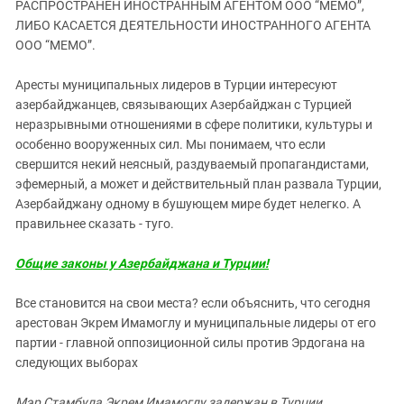
РАСПРОСТРАНЕН ИНОСТРАННЫМ АГЕНТОМ ООО “МЕМО”,
ЗАСТАВЛЯЕТ
Дагестан
ЛИБО КАСАЕТСЯ ДЕЯТЕЛЬНОСТИ ИНОСТРАННОГО АГЕНТА
КАВКАЗ ЗА ПАЛЕСТИНУ
Ингушетия
ООО “МЕМО”.
ИНАКОМЫСЛИЕ В ЧЕЧНЕ
Кабардино-Балкария
ПРЕСЛЕДОВАНИЕ АКТИВИСТОВ
Аресты муниципальных лидеров в Турции интересуют
МОБИЛИЗАЦИЯ И ПРОТЕСТЫ
Калмыкия
азербайджанцев, связывающих Азербайджан с Турцией
неразрывными отношениями в сфере политики, культуры и
Карачаево-Черкесия
особенно вооруженных сил. Мы понимаем, что если
Краснодарский край
свершится некий неясный, раздуваемый пропагандистами,
Нагорный Карабах
эфемерный, а может и действительный план развала Турции,
Азербайджану одному в бушующем мире будет нелегко. А
Российская Федерация
правильнее сказать - туго.
Ростовская область
Общие законы у Азербайджана и Турции!
Северная Осетия - Алания
СКФО
Все становится на свои места? если объяснить, что сегодня
арестован Экрем Имамоглу и муниципальные лидеры от его
Ставропольский край
партии - главной оппозиционной силы против Эрдогана на
Чечня
следующих выборах
Южная Осетия
Мэр Стамбула Экрем Имамоглу задержан в Турции,