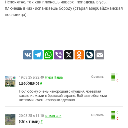
Непонятно, так как плюнешь наверх - попадешь в усы,
плюнешь вниз - испачкаешь бороду (старая азербайджанская
пословица).
VK
Telegram
WhatsApp
Viber
X
Odnoklassniki
LiveJournal
Email
0
Оценить:
19.03.25 в 22:49
Нури Паша
0
(Дебошир)
#
По-любому очень нехорошая ситуация, чреватая
катаклизмами в братской стране. Всё шито белыми
нитками, очень топорно сделано
0
Оценить:
20.03.25 в 11:10
кямал али
0
(Опытный)
#