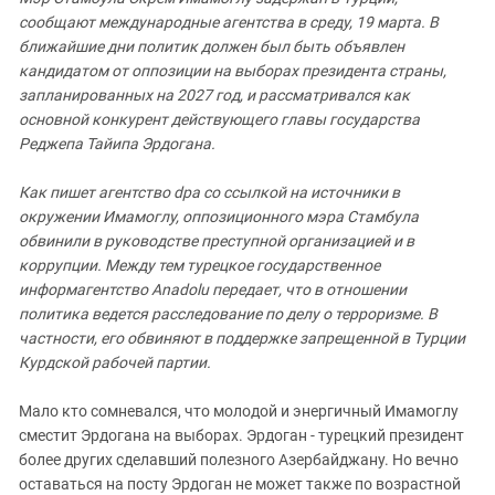
Южный Кавказ
сообщают международные агентства в среду, 19 марта. В
ЮФО
ближайшие дни политик должен был быть объявлен
кандидатом от оппозиции на выборах президента страны,
запланированных на 2027 год, и рассматривался как
основной конкурент действующего главы государства
Реджепа Тайипа Эрдогана.
Как пишет агентство dpa со ссылкой на источники в
окружении Имамоглу, оппозиционного мэра Стамбула
обвинили в руководстве преступной организацией и в
коррупции. Между тем турецкое государственное
информагентство Anadolu передает, что в отношении
политика ведется расследование по делу о терроризме. В
частности, его обвиняют в поддержке запрещенной в Турции
Курдской рабочей партии.
Мало кто сомневался, что молодой и энергичный Имамоглу
сместит Эрдогана на выборах. Эрдоган - турецкий президент
более других сделавший полезного Азербайджану. Но вечно
оставаться на посту Эрдоган не может также по возрастной