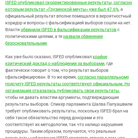
ISFED опубликовал скорректированные результаты, согласно
которым результат «Грузинской мечты» уже был 47.6%
, а
официальный результат вполне помещался в вероятностный
коридор и вопросы с фальсификацией выборов сошли на нет.
Власти
обвинили ISFED в фальсификации результатов
с
политическими целями, а те
назвали обвинения
безосновательными
.
Как уже было сказано, ISFED опубликовал
крайне
критический доклад о наблюдении за выборами
, где
фактически говорит о том, что результат выборов
сфальсифицирован. В то же время,
согласно параллельному
подсчету ISFED результаты соответствуют официальным. Но
организация отказалась публиковать свои результаты
,
чтобы не давать властям аргументы, подтверждающие
результаты выборов. Спикер парламента Шалва Папуашвили
требует опубликовать результаты, поскольку ISFED брал на
себя такое обязательство перед донорами и это
соответствует их методологии, так что налицо нарушение
процедуры. Таким образом, получается, что реальные