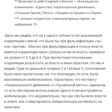
** Включает в себя 5 партий и блоков – «Коалиция за
изменения», «Единство/ национальное движение»,
«Сильная Грузия (Лело)», «Гахария за Грузию» и «Гирчи».
*** «Альянс патриотов» и миноритарные партии, не
набравшие 1%.
Здесь мы видим, что ни у одного субъекта нет выраженной
корреляции с явкой, что было бы при фальсификации «за»
или «против». Обычно при фальсификации в пользу власти,
имеется корреляция явки с результатом за власть примерно
на уровне от 0.5 до 0.8. При протестном голосовании,
корреляция результата за власть и явки обратная, что мы и
видим. Судя по данным в графике 2 и таблице 3, голосование
было явно протестным, так что оппозиция, по сути, была
максимально мобилизована. Характерно, что паттерн у
«Национального движения» и «Грузинской мечты» одинаков,
то есть обе партии использовали одни и те же инструменты
мобилизации, что неудивительно, так как обе были во власти
и знают, как стимулировать избирательную активность на
практике.