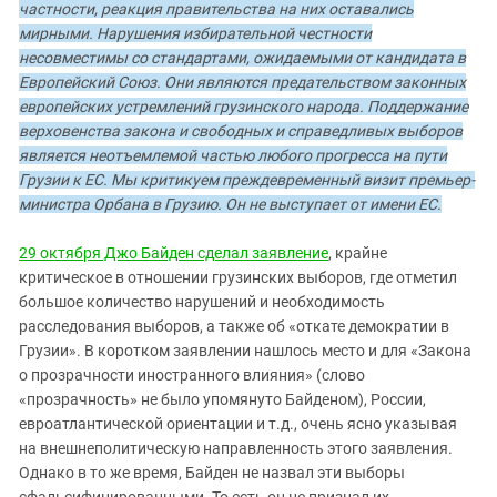
частности, реакция правительства на них оставались
мирными. Нарушения избирательной честности
несовместимы со стандартами, ожидаемыми от кандидата в
Европейский Союз. Они являются предательством законных
европейских устремлений грузинского народа. Поддержание
верховенства закона и свободных и справедливых выборов
является неотъемлемой частью любого прогресса на пути
Грузии к ЕС. Мы критикуем преждевременный визит премьер-
министра Орбана в Грузию. Он не выступает от имени ЕС.
29 октября Джо Байден сделал заявление
, крайне
критическое в отношении грузинских выборов, где отметил
большое количество нарушений и необходимость
расследования выборов, а также об «откате демократии в
Грузии». В коротком заявлении нашлось место и для «Закона
о прозрачности иностранного влияния» (слово
«прозрачность» не было упомянуто Байденом), России,
евроатлантической ориентации и т.д., очень ясно указывая
на внешнеполитическую направленность этого заявления.
Однако в то же время, Байден не назвал эти выборы