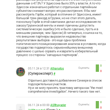
данными о 47.5%? У Эдиссона было 35% у власти. А то что
Эдиссон изначально работал с отдельным партийным
субъектом снимает вопрос его рассмотрения. Я бы мог
рассмотреть Горби, который в отличие от Эдиссона, имеет
большой трэк-рекорд в Грузии, но не стал этого делать,
поскольку Горби в этой кампании делал исследования по
заказу Грузинской мечты и имел причины допустить
систематическую ошибку (что и было сделано, пусть и в
меньшем размере, чем Эдисон). В-четвертых, ссылка на то,
что внешние партнеры выразили недовольство
результатами выборов - это еще одна проблема
политического позиционирования анализа в условиях, когда
государство подверглось серьезнейшему внешнему
давлению с целью сорвать и извратить избирательный
процесс со стороны "западных партнеров".
0
Оценить:
05.11.24 в 12:31
Athanatos
0
(Суперэксперт)
#
Отдельно доставило добавление Сачхере в список
подозрительных участков.
Ну и не могу принять трактовку автора как "the most
comprehensive investigation". Ничего такого там нет.
0
Оценить:
06.11.24 в 00:00
ASRhayader
0
(Гость)