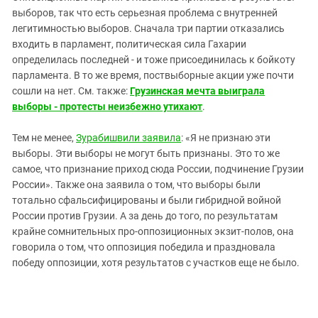
Южный Кавказ
выборов, так что есть серьезная проблема с внутренней
ЮФО
легитимностью выборов. Сначала три партии отказались
входить в парламент, политическая сила Гахарии
определилась последней - и тоже присоединилась к бойкоту
парламента. В то же время, поствыборные акции уже почти
сошли на нет. См. также:
Грузинская мечта выиграла
выборы - протесты неизбежно утихают
.
Тем не менее,
Зурабишвили заявила
: «Я не признаю эти
выборы. Эти выборы не могут быть признаны. Это то же
самое, что признание приход сюда России, подчинение Грузии
России». Также она заявила о том, что выборы были
тотально сфальсифицированы и были гибридной войной
России против Грузии. А за день до того, по результатам
крайне сомнительных про-оппозиционных экзит-полов, она
говорила о том, что оппозиция победила и праздновала
победу оппозиции, хотя результатов с участков еще не было.