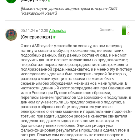
[Комментарии удалены модератором интернет-СМИ
"Кавказский Узел".]
0
Оценить:
05.11.24 в 12:30
Athanatos
0
(Суперэксперт)
#
Ответ ASRhayader-у спасибо за ссылку, но там неверно,
натянута сова на глобус. я, к сожалению, не имел таких
подробных данных, базу данных составил сам, и не смог
получить данные по явке по участкам. но предположение,
что работает нормальное распределение в экстремально
поляризованной среде, неадекватно, и именно эту гипотезу
исследователь должен был проверить первой. Во-вторых,
разговор о манипуляции голосами не может быть
серьезным без обсуждения механизмов манипуляции. В
частности, длинный хвост распределения при Саакашвили
или в России при Путине объясняется вбросами,
переписыванием протоколов где возможно и подкупами, в
данном случае есть лишь предположение о подкупах, а
разговор о вбросах вообще неадекватен учитывая
электронные счетные машины и параллельный подсчет. В-
третьих, приводить эдиссон рисерч в качестве свидетеля
неадекватно, даже стыдно, а ссылаться на авторитет
британских ученых тем более. Эдисон рисерч уже
фальсифицировал результаты в прошлом и сделал это и в
этот раз. Почему сам исследователь не ставит вопрос о
расхождении результатов Эдисона с его же полученными