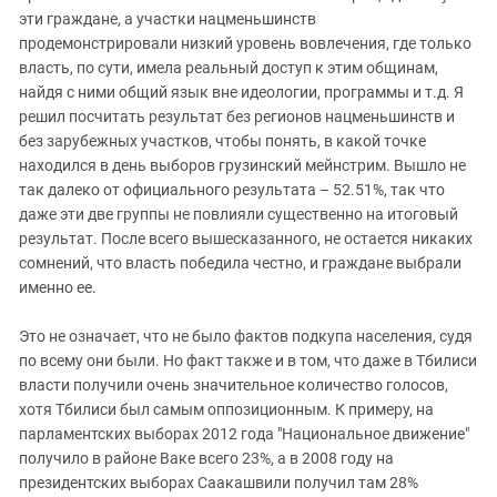
эти граждане, а участки нацменьшинств
продемонстрировали низкий уровень вовлечения, где только
власть, по сути, имела реальный доступ к этим общинам,
найдя с ними общий язык вне идеологии, программы и т.д. Я
решил посчитать результат без регионов нацменьшинств и
без зарубежных участков, чтобы понять, в какой точке
находился в день выборов грузинский мейнстрим. Вышло не
так далеко от официального результата – 52.51%, так что
даже эти две группы не повлияли существенно на итоговый
результат. После всего вышесказанного, не остается никаких
сомнений, что власть победила честно, и граждане выбрали
именно ее.
Это не означает, что не было фактов подкупа населения, судя
по всему они были. Но факт также и в том, что даже в Тбилиси
власти получили очень значительное количество голосов,
хотя Тбилиси был самым оппозиционным. К примеру, на
парламентских выборах 2012 года "Национальное движение"
получило в районе Ваке всего 23%, а в 2008 году на
президентских выборах Саакашвили получил там 28%