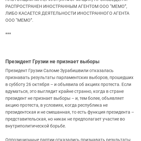
ЗАСТАВЛЯЕТ
Дагестан
РАСПРОСТРАНЕН ИНОСТРАННЫМ АГЕНТОМ ООО “МЕМО”,
КАВКАЗ ЗА ПАЛЕСТИНУ
ЛИБО КАСАЕТСЯ ДЕЯТЕЛЬНОСТИ ИНОСТРАННОГО АГЕНТА
Ингушетия
ИНАКОМЫСЛИЕ В ЧЕЧНЕ
ООО “МЕМО”.
Кабардино-Балкария
ПРЕСЛЕДОВАНИЕ АКТИВИСТОВ
МОБИЛИЗАЦИЯ И ПРОТЕСТЫ
***
Калмыкия
Карачаево-Черкесия
Краснодарский край
Президент Грузии не признает выборы
Нагорный Карабах
Президент Грузии Саломе Зурабишвили отказалась
Российская Федерация
признавать результаты парламентских выборов, прошедших
Ростовская область
в субботу 26 октября – и объявила об акциях протеста. Если
вдуматься, это выглядит крайне странно, когда в стране
Северная Осетия - Алания
президент не признает выборы – и, тем более, объявляет
СКФО
акцию протеста, в условиях, когда республика не
президентская и не смешанная, то есть функция президента –
Ставропольский край
представительская, но никак не предполагает участие во
Чечня
внутриполитической борьбе.
Южная Осетия
Оппозиционные партии отказались признавать результаты