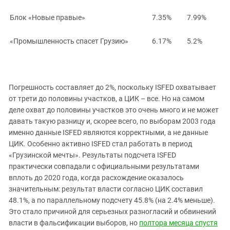
Блок «Новые правые»
7.35%
7.99%
«Промышленность спасет Грузию»
6.17%
5.2%
Погрешность составляет до 2%, поскольку ISFED охватывает
от трети до половины участков, а ЦИК – все. Но на самом
деле охват до половины участков это очень много и не может
давать такую разницу и, скорее всего, по выборам 2003 года
именно данные ISFED являются корректными, а не данные
ЦИК. Особенно активно ISFED стал работать в период
«Грузинской мечты». Результаты подсчета ISFED
практически совпадали с официальными результатами
вплоть до 2020 года, когда расхождение оказалось
значительным: результат власти согласно ЦИК составил
48.1%, а по параллельному подсчету 45.8% (на 2.4% меньше).
Это стало причиной для серьезных разногласий и обвинений
власти в фальсификации выборов, но
полтора месяца спустя