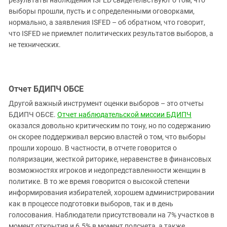
результаты наблюдения ISFED свидетельствуют о том, что
выборы прошли, пусть и с определенными оговорками,
нормально, а заявления ISFED – об обратном, что говорит,
что ISFED не приемлет политических результатов выборов, а
не технических.
Отчет БДИПЧ ОБСЕ
Другой важный инструмент оценки выборов – это отчеты
БДИПЧ ОБСЕ.
Отчет наблюдательской миссии БДИПЧ
оказался довольно критическим по тону, но по содержанию
он скорее поддерживал версию властей о том, что выборы
прошли хорошо. В частности, в отчете говорится о
поляризации, жесткой риторике, неравенстве в финансовых
возможностях игроков и недопредставленности женщин в
политике. В то же время говорится о высокой степени
информирования избирателей, хорошем администрировании
как в процессе подготовки выборов, так и в день
голосования. Наблюдатели присутствовали на 7% участков в
момент открытия и 6.5% в момент подсчета, а также