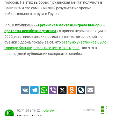
голосов. На этих выборах "Грузинская мечта" получила в
Ваше 38% и это самый низкий результат на уровне
избирательного округа в Грузии.
P. S. В публикации «
Грузинская мечта выиграла выборы -
протесты неизбежно утихают
» я привел версию полиции о
5000 участников акции протеста в качестве основной, но
съемки с дрона показывают, что
реально участников было
гораздо больше, вероятнее всего, в 3-4 раза
. Так что в
предыдущей публикации содержится ошибка.
VK
Telegram
WhatsApp
Viber
X
Odnoklassniki
LiveJournal
Email
0
Оценить:
02.11.24 в 16:52
moderator
0
(Модератор)
#