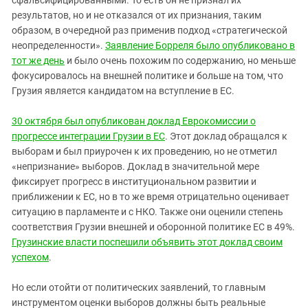
сфальсифицированными. То есть он не признал их
результатов, но и не отказался от их признания, таким
образом, в очередной раз применив подход «стратегической
неопределенности».
Заявление Борреля было опубликовано в
тот же день
и было очень похожим по содержанию, но меньше
фокусировалось на внешней политике и больше на том, что
Грузия является кандидатом на вступление в ЕС.
30 октября был опубликован доклад Еврокомиссии о
прогрессе интеграции Грузии в ЕС
. Этот доклад обращался к
выборам и был приурочен к их проведению, но не отметил
«непризнание» выборов. Доклад в значительной мере
фиксирует прогресс в институциональном развитии и
приближении к ЕС, но в то же время отрицательно оценивает
ситуацию в парламенте и с НКО. Также они оценили степень
соответствия Грузии внешней и оборонной политике ЕС в 49%.
Грузинские власти поспешили объявить этот доклад своим
успехом
.
Но если отойти от политических заявлений, то главным
инструментом оценки выборов должны быть реальные