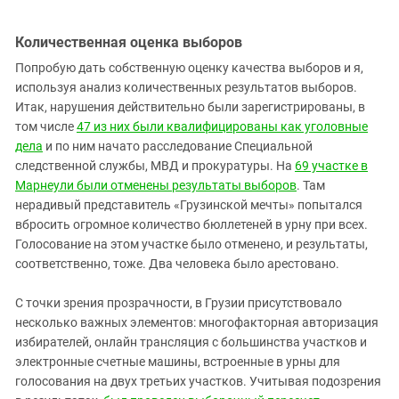
Количественная оценка выборов
Попробую дать собственную оценку качества выборов и я,
используя анализ количественных результатов выборов.
Итак, нарушения действительно были зарегистрированы, в
том числе
47 из них были квалифицированы как уголовные
дела
и по ним начато расследование Специальной
следственной службы, МВД и прокуратуры. На
69 участке в
Марнеули были отменены результаты выборов
. Там
нерадивый представитель «Грузинской мечты» попытался
вбросить огромное количество бюллетеней в урну при всех.
Голосование на этом участке было отменено, и результаты,
соответственно, тоже. Два человека было арестовано.
С точки зрения прозрачности, в Грузии присутствовало
несколько важных элементов: многофакторная авторизация
избирателей, онлайн трансляция с большинства участков и
электронные счетные машины, встроенные в урны для
голосования на двух третьих участков. Учитывая подозрения