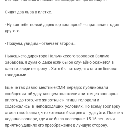
ЗАСТАВЛЯЕТ
Дагестан
КАВКАЗ ЗА ПАЛЕСТИНУ
Сидят два льва в клетке.
Ингушетия
ИНАКОМЫСЛИЕ В ЧЕЧНЕ
Кабардино-Балкария
ПРЕСЛЕДОВАНИЕ АКТИВИСТОВ
- Ну как тебе новый директор зоопарка? - спрашивает один
МОБИЛИЗАЦИЯ И ПРОТЕСТЫ
другого.
Калмыкия
Карачаево-Черкесия
- Пожуем, увидим, - отвечает второй…
Краснодарский край
Нынешнего директора Нальчикского зоопарка Залима
Нагорный Карабах
Забакова, я думаю, даже если бы он случайно окажется в
Российская Федерация
клетке, звери не тронут. Хотя бы потому, что они не бывают
голодными.
Ростовская область
Северная Осетия - Алания
Еще не так давно местные СМИ нередко публиковали
СКФО
сообщения об удручающем положении питомцев зоопарка,
вплоть до того, что животные и птицы голодали и
Ставропольский край
содержались в неподходящих условиях. По всему зоопарку
Чечня
стоял такой запах, что хотелось быстрее оттуда уйти. Посетив
недавно зоопарк, где я не была последние 15-16 лет, меня
Южная Осетия
приятно удивило его преображение в лучшую сторону.