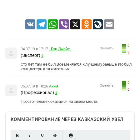
VK
Telegram
WhatsApp
Viber
X
Odnoklassniki
LiveJournal
Email
0
Оценить:
04.07.19 в 17:17
..Бэн Джойс.
3
(Эксперт)
#
Сто лет там не был.Все меняется к лучшему,раньше это был
концлагерь для животных.
0
Оценить:
05.07.19 в 18:26
Аким
0
(Профессионал)
#
Просто человек оказался на своем месте.
КОММЕНТИРОВАНИЕ ЧЕРЕЗ КАВКАЗСКИЙ УЗЕЛ