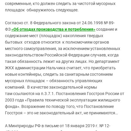
Южный Кавказ
современные, кто должен следить за чистотой мусорных
площадок обнаружилось следующее.
ЮФО
Согласно ст. 8 Федерального закона от 24.06.1998 № 89-
ФЗ
«Об отходах производства и потребления»
создание и
содержание мест (площадок) накопления твердых
бытовых отходов относится к полномочиям органов
местного самоуправления, за исключением установленных
законодательством Российской Федерации случаев, когда
такая обязанность лежит на других лицах. Но департамент
ЖКХ администрации Нальчика считает, что приобретать
новые контейнеры, следить за санитарным состоянием
мусорных площадок – обязанность управляющих
компаний. В качестве законодательной нормы
там ссылаются на п.3.7.1. Постановления Госстроя России от
2003 года «Правила технической эксплуатации жилищного
фонда». Возражение по поводу того, что Постановление
Госстроя – это не законодательный акт, не принимаются…
А Минприроды РФ в письме от 18 января 2019 г. № 12-