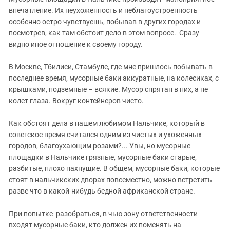
ЗАСТАВЛЯЕТ
Дагестан
впечатление. Их неухоженность и неблагоустроенность
КАВКАЗ ЗА ПАЛЕСТИНУ
особенно остро чувствуешь, побывав в других городах и
Ингушетия
ИНАКОМЫСЛИЕ В ЧЕЧНЕ
посмотрев, как там обстоит дело в этом вопросе. Сразу
Кабардино-Балкария
ПРЕСЛЕДОВАНИЕ АКТИВИСТОВ
видно иное отношение к своему городу.
МОБИЛИЗАЦИЯ И ПРОТЕСТЫ
Калмыкия
В Москве, Тбилиси, Стамбуле, где мне пришлось побывать в
Карачаево-Черкесия
последнее время, мусорные баки аккуратные, на колесиках, с
Краснодарский край
крышками, подземные – всякие. Мусор спрятан в них, а не
колет глаза. Вокруг контейнеров чисто.
Нагорный Карабах
Российская Федерация
Как обстоят дела в нашем любимом Нальчике, который в
советское время считался одним из чистых и ухоженных
Ростовская область
городов, благоухающим розами?... Увы, но мусорные
Северная Осетия - Алания
площадки в Нальчике грязные, мусорные баки старые,
СКФО
разбитые, плохо пахнущие. В общем, мусорные баки, которые
стоят в нальчикских дворах повсеместно, можно встретить
Ставропольский край
разве что в какой-нибудь бедной африканской стране.
Чечня
При попытке разобраться, в чью зону ответственности
Южная Осетия
входят мусорные баки, кто должен их поменять на