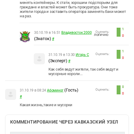
менять контейнеры. К стати, хорошим подспорьем для
граждане и властей может быть прокуратура. Они тоже
жители города и заставить оператора заменять баки может
на раз.
1
Оценить:
30.10.19 в 16:51
Владивосток 2000
логично
0
(Знаток)
#
1
Оценить:
31.10.19 в 13:30
Игорь С
0
(Эксперт)
#
Как себя ведут жители, так себя ведут и
мусорные короли...
0
(Гость)
Оценить:
31.10.19 в 08:24
Абоминог
0
#
Какая жизнь,такие и мусорки
КОММЕНТИРОВАНИЕ ЧЕРЕЗ КАВКАЗСКИЙ УЗЕЛ