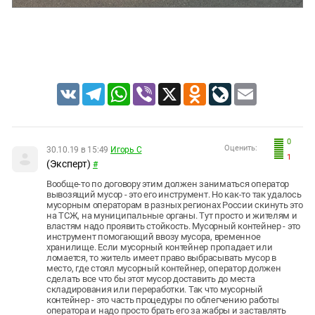
VK
Telegram
WhatsApp
Viber
X
Odnoklassniki
LiveJournal
Email
0
Оценить:
30.10.19 в 15:49
Игорь С
1
(Эксперт)
#
Вообще-то по договору этим должен заниматься оператор
вывозящий мусор - это его инструмент. Но как-то так удалось
мусорным операторам в разных регионах России скинуть это
на ТСЖ, на муниципальные органы. Тут просто и жителям и
властям надо проявить стойкость. Мусорный контейнер - это
инструмент помогающий ввозу мусора, временное
хранилище. Если мусорный контейнер пропадает или
ломается, то житель имеет право выбрасывать мусор в
место, где стоял мусорный контейнер, оператор должен
сделать все что бы этот мусор доставить до места
складирования или переработки. Так что мусорный
контейнер - это часть процедуры по облегчению работы
оператора и надо просто брать его за жабры и заставлять