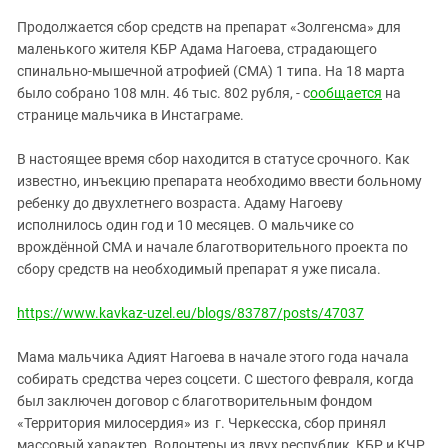
ЗАСТАВЛЯЕТ
Дагестан
Продолжается сбор средств на препарат «Золгенсма» для
КАВКАЗ ЗА ПАЛЕСТИНУ
Ингушетия
маленького жителя КБР Адама Нагоева, страдающего
ИНАКОМЫСЛИЕ В ЧЕЧНЕ
спинально-мышечной атрофией (СМА) 1 типа. На 18 марта
Кабардино-Балкария
ПРЕСЛЕДОВАНИЕ АКТИВИСТОВ
было собрано 108 млн. 46 тыс. 802 рубля, - с
ообщается
на
МОБИЛИЗАЦИЯ И ПРОТЕСТЫ
Калмыкия
странице мальчика в Инстаграме.
Карачаево-Черкесия
В настоящее время сбор находится в статусе срочного. Как
Краснодарский край
известно, инъекцию препарата необходимо ввести больному
ребенку до двухлетнего возраста. Адаму Нагоеву
Нагорный Карабах
исполнилось один год и 10 месяцев. О мальчике со
Российская Федерация
врождённой СМА и начале благотворительного проекта по
Ростовская область
сбору средств на необходимый препарат я уже писала.
Северная Осетия - Алания
https://www.kavkaz-uzel.eu/blogs/83787/posts/47037
СКФО
Мама мальчика Адият Нагоева в начале этого года начала
Ставропольский край
собирать средства через соцсети. С шестого февраля, когда
Чечня
был заключен договор с благотворительным фондом
Южная Осетия
«Территория милосердия» из г. Черкесска, сбор принял
массовый характер. Волонтеры из двух республик, КБР и КЧР,