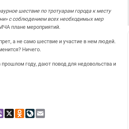
аурное шествие по тротуарам города к месту
ни» с соблюдением всех необходимых мер
 МЧА плане мероприятий.
рет, а не само шествие и участие в нем людей.
зменится? Ничего.
 в прошлом году, дают повод для недовольства и
atsApp
Viber
X
Odnoklassniki
LiveJournal
Email