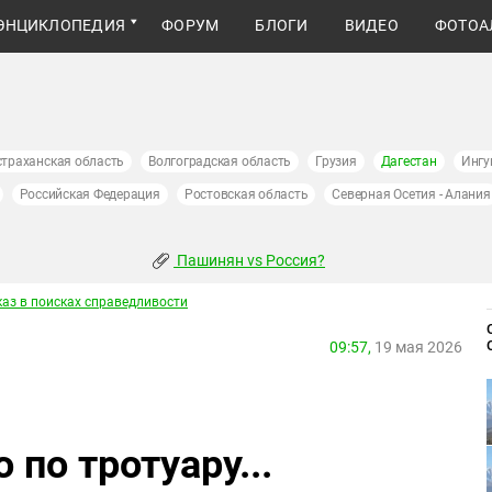
ЭНЦИКЛОПЕДИЯ
ФОРУМ
БЛОГИ
ВИДЕО
ФОТОА
страханская область
Волгоградская область
Грузия
Дагестан
Ингу
Российская Федерация
Ростовская область
Северная Осетия - Алания
Пашинян vs Россия?
каз в поисках справедливости
09:57,
19 мая 2026
по тротуару...