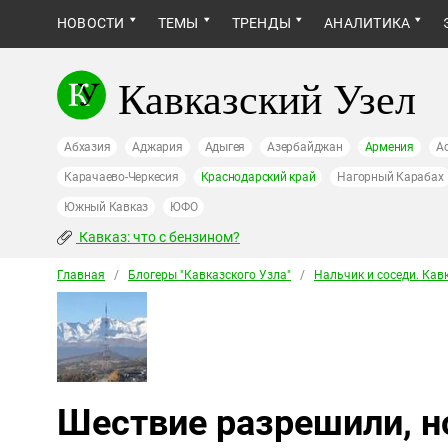
НОВОСТИ
ТЕМЫ
ТРЕНДЫ
АНАЛИТИКА
Кавказский Узел
Абхазия
Аджария
Адыгея
Азербайджан
Армения
А
Карачаево-Черкесия
Краснодарский край
Нагорный Карабах
Южный Кавказ
ЮФО
Кавказ: что с бензином?
Главная
/
Блогеры "Кавказского Узла"
/
Нальчик и соседи. Кав
Шествие разрешили, но 