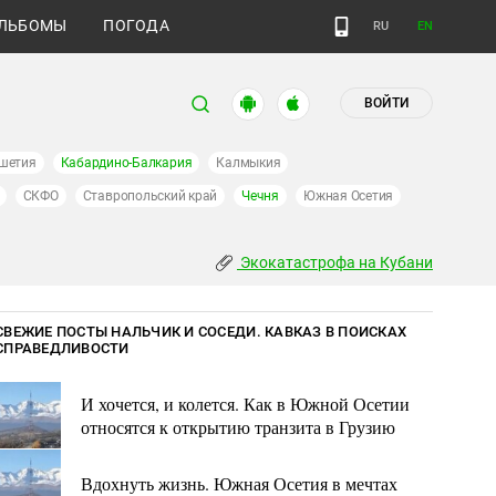
ЛЬБОМЫ
ПОГОДА
RU
EN
ВОЙТИ
шетия
Кабардино-Балкария
Калмыкия
СКФО
Ставропольский край
Чечня
Южная Осетия
Экокатастрофа на Кубани
СВЕЖИЕ ПОСТЫ НАЛЬЧИК И СОСЕДИ. КАВКАЗ В ПОИСКАХ
СПРАВЕДЛИВОСТИ
И хочется, и колется. Как в Южной Осетии
относятся к открытию транзита в Грузию
Вдохнуть жизнь. Южная Осетия в мечтах