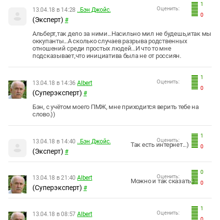
1
Оценить:
13.04.18 в 14:28
..Бэн Джойс.
0
(Эксперт)
#
Альберт,так дело за ними...Насильно мил не будешь,итак мы
оккупанты...А сколько случаев разрыва родственных
отношений среди простых людей...И что то мне
подсказывает,что инициатива была не от россиян.
1
Оценить:
13.04.18 в 14:36
Albert
0
(Суперэксперт)
#
Бэн, с учётом моего ПМЖ, мне приходится верить тебе на
слово.))
1
Оценить:
13.04.18 в 14:40
..Бэн Джойс.
Так есть интернет...)
0
(Эксперт)
#
0
Оценить:
13.04.18 в 21:40
Albert
Можно и так сказать.)
0
(Суперэксперт)
#
1
Оценить:
13.04.18 в 08:57
Albert
0