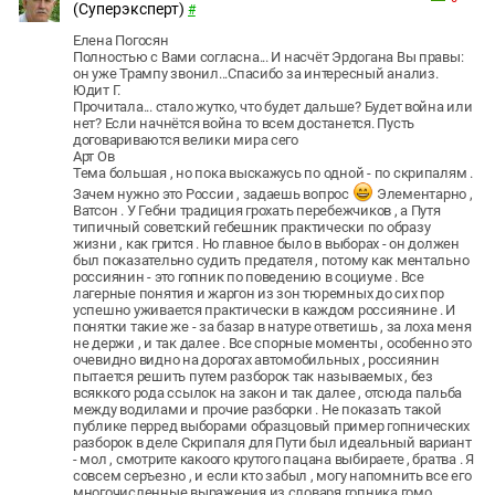
(Суперэксперт)
#
Елена Погосян
Полностью с Вами согласна... И насчёт Эрдогана Вы правы:
он уже Трампу звонил...Спасибо за интересный анализ.
Юдит Г.
Прочитала... стало жутко, что будет дальше? Будет война или
нет? Если начнётся война то всем достанется. Пусть
договариваются велики мира сего
Арт Ов
Тема большая , но пока выскажусь по одной - по скрипалям .
Зачем нужно это России , задаешь вопрос
Элементарно ,
Ватсон . У Гебни традиция грохать перебежчиков , а Путя
типичный советский гебешник практически по образу
жизни , как грится . Но главное было в выборах - он должен
был показательно судить предателя , потому как ментально
россиянин - это гопник по поведению в социуме . Все
лагерные понятия и жаргон из зон тюремных до сих пор
успешно уживается практически в каждом россиянине . И
понятки такие же - за базар в натуре ответишь , за лоха меня
не держи , и так далее . Все спорные моменты , особенно это
очевидно видно на дорогах автомобильных , россиянин
пытается решить путем разборок так называемых , без
всяккого рода ссылок на закон и так далее , отсюда пальба
между водилами и прочие разборки . Не показать такой
публике перред выборами образцовый пример гопнических
разборок в деле Скрипаля для Пути был идеальный вариант
- мол , смотрите какоого крутого пацана выбираете , братва . Я
совсем серъезно , и если кто забыл , могу напомнить все его
многочисленные выражения из словаря гопника гомо