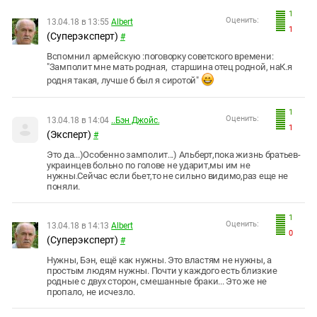
1
Оценить:
13.04.18 в 13:55
Albert
1
(Суперэксперт)
#
Вспомнил армейскую :поговорку советского времени:
"Замполит мне мать родная, старшина отец родной, наК.я
родня такая, лучше б был я сиротой"
1
Оценить:
13.04.18 в 14:04
..Бэн Джойс.
1
(Эксперт)
#
Это да...)Особенно замполит...) Альберт,пока жизнь братьев-
украинцев больно по голове не ударит,мы им не
нужны.Сейчас если бьет,то не сильно видимо,раз еще не
поняли.
1
Оценить:
13.04.18 в 14:13
Albert
0
(Суперэксперт)
#
Нужны, Бэн, ещё как нужны. Это властям не нужны, а
простым людям нужны. Почти у каждого есть близкие
родные с двух сторон, смешанные браки... Это же не
пропало, не исчезло.