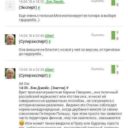
Оценить:
16.04.18 в 18:35
..Бэн Джойс.
0
(Эксперт)
#
Еще очень стильная.Мне импонирует ее почерк в выборе
гардероба...)
0
Оценить:
16.04.18 в 20:44
Albert
0
(Суперэксперт)
#
Она внешне не блестит, но всё у неё со вкусом, от причёски
до гардероба...
0
Оценить:
13.04.18 в 22:24
Albert
0
(Суперэксперт)
#
Art Ow
14:35 ..Бэн Джойс. (Знаток) #
Врет твоя малограмотная Карине Геворкян , она типичный
российский журналист или кто там она , и несет её
совершенно не адекватным способом , не соприкаясъ с
историческими реалиями . Видимо это Сталин соблюдал
нормы международные , когда дербанил вместе со своим
союзником Гитлером Польшу , при этом просто так захватил
часть территории финнов , ему так захотелось , оказывается
Или может танки вводили в Прагу или Будапеш просто
так , соблюдая приличия , по идиотской версии К. геворкян