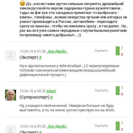
Да , и если такие жутко сильные патриоты древнейшей
земли русской по версии задорнова-гурана кужегетовича ,
тады на фиг все эти западные примочки -то выбросьте -
компы , телефоны , всякие лекарства лучшие или которых не
умеют производить в России , автомобили - пересядьте
сразу на камазы , чтобы не ломались сразу , и так далее . Ну ,
раз вы все уже самые передовые с мультяшными ракетами
по прозвищу никита добрыныч ...))
1
Оценить:
15.04.18 в 05:58
..Бэн Джойс.
0
(Эксперт)
#
Ну и одноклассники у тебя Альберт...) С нерегулируемым
потоком сознания,напоминающим мошшшшнейший
дефекационный процесс.)
1
Оценить:
15.04.18 в 08:35
Albert
0
(Суперэксперт)
#
Ну, у каждого своё мнение). Наверное больше не буду
выставлять, а то, не очень уютно чувствую из-за этого.
1
Оценить:
15.04.18 в 09:20
..Бэн Джойс.
0
(Эксперт)
#