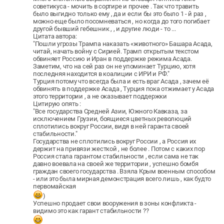
советикуса - мочить в сортире и прочее . Так что травить
было выгидно только ему , да и если бы это было 1 - й раз ,
можно еще было посомневаться , но когда до того погибает
другой бывший гебешник , , и другие люди - то ...
Цитата автора:
"Пошли угрозы Трампа наказать «животного» Башара Асада,
читай, начать войну с Сирией. Трамп открытым текстом
обвиняет Россию и Иран в поддержке режима Асада.
Заметим, что на сей раз он не упоминает Турцию, хотя
последняя находится в коалиции с ИРИ и РФ."
Турция потому что всегда была и есть враг Асада , зачем её
обвинять в поддержке Асада , Турция пока отжимает у Асада
этого территории , а не оказывает поддержки
Цитирую опять :
"Все государства Средней Азии, Южного Кавказа, за
исключением Грузии, боящиеся цветных революций
сплотились вокруг России, видя в ней гаранта своей
стабильности."
Государства не сплотились вокруг России , а Россия их
держит на привязи жесткой , не более . Потом с каких пор
Россия стала гарантом стабильности , если сама не так
давно воевала на своей же территории , успешно бомбя
граждан своего государства . Взяла Крым военным способом
- или это была мирная демонстрация всего лишь , как будто
первомайская
)
Успешно продает свои вооружения в зоны конфликта -
видимо это как гарант стабильности ??