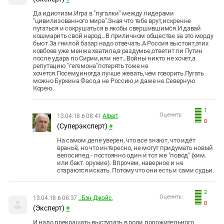
Да идиотизм.Игра в "пугалки" между лидерами
"цивилизованного мира".Зная что тебе врут,искренне
пугаться и сокрушаться в якобы свершившимся.И давай
кошмарить свой народ...В приличном обществе за это морду
бьют.За гнилой базар надо отвечать.А Россия выстоит,этих
ковбоев уже менжа хватила,в раздумье,ответит ли Путин
после удара по Сирии,или нет...Войны никто не хочет,а
репутацию "гегемона"потерять тоже не
хочется.Посему,иногда лучше жевать,чем говорить.Пугать
можно Буркина Фасо,а не Россию,и даже не Северную
Корею.
1
Оценить:
13.04.18 в 08:41
Albert
0
(Суперэксперт)
#
На самом деле уверен, что все знают, что идёт
враньё, но что интересно, не могут придумать новый
велосипед - постоянно один и тот же "повод" (хим.
или бакт. оружие). Впрочем, наверное и не
стараются искать. Потому что они есть и сами судьи.
2
Оценить:
13.04.18 в 06:37
..Бэн Джойс.
0
(Эксперт)
#
И надо прекращать выступать в роли положительного