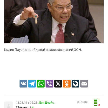
Колин Пауэл с пробиркой в зале заседаний ООН.
VK
Telegram
WhatsApp
Viber
X
Odnoklassniki
LiveJournal
Email
1
Оценить:
13.04.18 в 06:23
..Бэн Джойс.
0
(Эксперт)
#