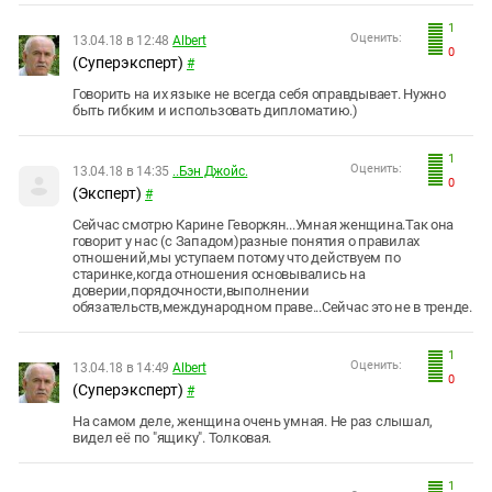
1
Оценить:
13.04.18 в 12:48
Albert
0
(Суперэксперт)
#
Говорить на их языке не всегда себя оправдывает. Нужно
быть гибким и использовать дипломатию.)
1
Оценить:
13.04.18 в 14:35
..Бэн Джойс.
0
(Эксперт)
#
Сейчас смотрю Карине Геворкян...Умная женщина.Так она
говорит у нас (с Западом)разные понятия о правилах
отношений,мы уступаем потому что действуем по
старинке,когда отношения основывались на
доверии,порядочности,выполнении
обязательств,международном праве...Сейчас это не в тренде.
1
Оценить:
13.04.18 в 14:49
Albert
0
(Суперэксперт)
#
На самом деле, женщина очень умная. Не раз слышал,
видел её по "ящику". Толковая.
1