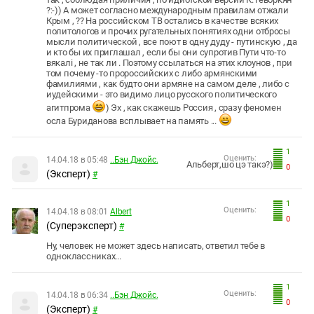
?:-)) А может согласно международным правилам отжали
Крым , ?? На российском ТВ остались в качестве всяких
политологов и прочих ругательных понятиях одни отбросы
мысли политической , все поют в одну дуду - путинскую , да
и кто бы их приглашал , если бы они супротив Пути что-то
вякалi , не так ли . Поэтому ссылаться на этих клоунов , при
том почему -то пророссийских с либо армянскими
фамилиями , как будто они армяне на самом деле , либо с
иудейскими - это видимо лицо русского политического
агитпрома
) Эх , как скажешь Россия , сразу феномен
осла Буриданова всплывает на память ...
1
Оценить:
14.04.18 в 05:48
..Бэн Джойс.
Альберт,шо цэ такэ?)
0
(Эксперт)
#
1
Оценить:
14.04.18 в 08:01
Albert
0
(Суперэксперт)
#
Ну, человек не может здесь написать, ответил тебе в
одноклассниках...
1
Оценить:
14.04.18 в 06:34
..Бэн Джойс.
0
(Эксперт)
#