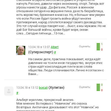
нагнуть Россию, давили через экономику, спорт..Теперь вот
угрозы нанести удар.. Да фига им, Россия в военном
отношении сегодня на вершине пика. да есть безработица,
есть воровство, брожения в массах. Но, я больше чем уверен
что если России будет грозить война-уйдут многие
противоречия, народ сплотится вокруг своего руководства.
Это тот случай когда говорят-нас ....бьют, а мы мужаем. Но не
дай Бог большой войны, крови будет море, океан
слез....Сегодня пятница....13-тое...
1
Оценить:
13.04.18 в 13:07
Albert
0
(Суперэксперт)
#
На самом деле, практика показывает, когда идёт
давление на то или иное государство, внутри этих
стран идёт консолидация почти всех слоёв
общества. Люди сплачиваются. Лично я согласен с
Вами...
0
(Хулиган)
Оценить:
13.04.18 в 13:12
borcali
0
#
Альберт муаллим, прекрасный анализ.
Мое мнение: Во первых с "Новичком" это сказка.
Во вторых Англичани доказывают что этот "Новичок".но
происхождение не знают.