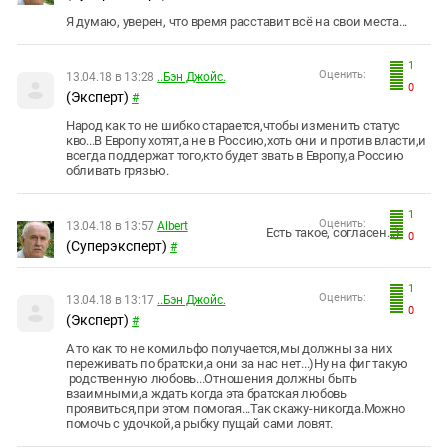
Я думаю, уверен, что время расставит всё на свои места...
1
Оценить:
13.04.18 в 13:28
..Бэн Джойс.
0
(Эксперт)
#
Народ как то не шибко старается,чтобы изменить статус
кво...В Европу хотят,а не в Россию,хоть они и против власти,и
всегда поддержат того,кто будет звать в Европу,а Россию
обливать грязью.
1
Оценить:
13.04.18 в 13:57
Albert
Есть такое, согласен...)
0
(Суперэксперт)
#
1
Оценить:
13.04.18 в 13:17
..Бэн Джойс.
0
(Эксперт)
#
А то как то не комильфо получается,мы должны за них
переживать по братски,а они за нас нет...)Ну на фиг такую
родственную любовь...Отношения должны быть
взаимными,а ждать когда эта братская любовь
проявиться,при этом помогая...Так скажу-никогда.Можно
помочь с удочкой,а рыбку пущай сами ловят.