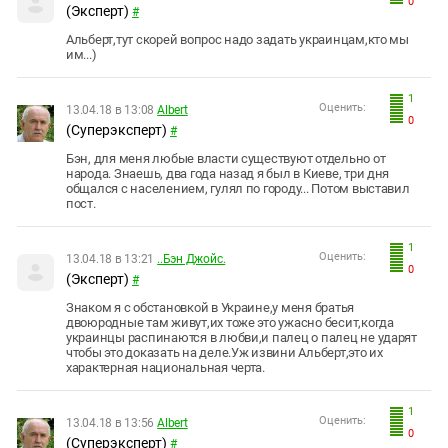
0
(Эксперт)
#
Альберт,тут скорей вопрос надо задать украинцам,кто мы
им...)
1
Оценить:
13.04.18 в 13:08
Albert
0
(Суперэксперт)
#
Бэн, для меня любые власти существуют отдельно от
народа. Знаешь, два года назад я был в Киеве, три дня
общался с населением, гулял по городу... Потом выставил
пост.
1
Оценить:
13.04.18 в 13:21
..Бэн Джойс.
0
(Эксперт)
#
Знаком я с обстановкой в Украине,у меня братья
двоюродные там живут,их тоже это ужасно бесит,когда
украинцы распинаются в любви,и палец о палец не ударят
чтобы это доказать на деле.Уж извини Альберт,это их
характерная национальная черта.
1
Оценить:
13.04.18 в 13:56
Albert
0
(Суперэксперт)
#