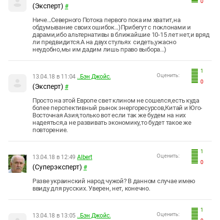
0
(Эксперт)
#
Ниче...Северного Потока первого пока им хватит,на
обдумывание своих ошибок...)Прибегут с поклонами и
дарами,ибо альтернативы в ближайшие 10-15 лет нет,и вряд
ли предвидится.А на двух стульях сидеть,ужасно
неудобно,мы им дадим лишь право выбора...)
1
Оценить:
13.04.18 в 11:04
..Бэн Джойс.
0
(Эксперт)
#
Просто на этой Европе свет клином не сошелся,есть куда
более перспективный рынок энергоресурсов,Китай и Юго-
Восточная Азия,только вот если так же будем на них
надеяться,а не развивать экономику,то будет такое же
повторение.
1
Оценить:
13.04.18 в 12:49
Albert
0
(Суперэксперт)
#
Разве украинский народ чужой? В данном случае имею
ввиду для русских. Уверен, нет, конечно.
1
Оценить:
13.04.18 в 13:05
..Бэн Джойс.