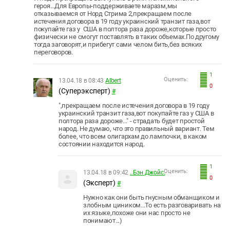
героя...Для Европы-поддерживаете маразм,мы
отказываемся от Норд Стрима 2,прекращаем после
истечения договора в 19 году украинский транзит газа,вот
покупайте газ у США в полтора раза дороже,которые просто
физически не смогут поставлять в таких объемах.По другому
тогда заговорят,и прибегут сами челом бить,без всяких
переговоров.
1
Оценить:
13.04.18 в 08:43
Albert
0
(Суперэксперт)
#
",прекращаем после истечения договора в 19 году
украинский транзит газа,вот покупайте газ у США в
полтора раза дороже..." - страдать будет простой
народ. Не думаю, что это правильный вариант. Тем
более, что всем олигархам до лампочки, в каком
состоянии находится народ.
1
Оценить:
13.04.18 в 09:42
..Бэн Джойс.
0
(Эксперт)
#
Нужно как они быть гнусным обманщиком и
злобным циником...То есть разговаривать на
их языке,похоже они нас просто не
понимают...)