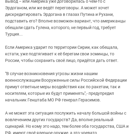
вывод – или Америка уже договорилась о чём-то с
Эрдоганом, или же ведёт переговоры. А может хочет
дискредитировать Эрдогана в глазах Путина и Рухани,
подставить его? Вполне возможен вариант, что американцы
обещали сдать Гулена, которого, не первый год, требует
Турция...
Если Америка ударит по территории Сирии, как обещала,
кстати, уже подтягивает к её берегам свои эсминцы, то
России, чтобы сохранить своё лицо, придётся дать ответ.
"В случае возникновения угрозы жизни нашим
военнослужащим Вооруженные силы Российской Федерации
примут ответные меры воздействия как по ракетам, так и
носителям, которые их будут применять",- предупредил
начальник Генштаба МО РФ генерал Герасимов.
А не может эта ситуация послужить началу большой войны с
вовлечением других государств? Да, вполне реальный
сценарий. Но кому это надо, тем более оба государства, США и
РФ, имеют своё ядерное оружие, а это чревато