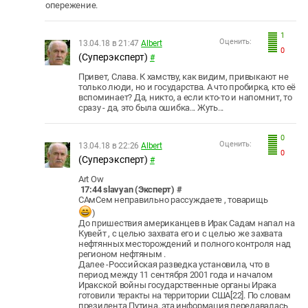
опережение.
1
Оценить:
13.04.18 в 21:47
Albert
0
(Суперэксперт)
#
Привет, Слава. К хамству, как видим, привыкают не
только люди, но и государства. А что пробирка, кто её
вспоминает? Да, никто, а если кто-то и напомнит, то
сразу - да, это была ошибка... Жуть...
0
Оценить:
13.04.18 в 22:26
Albert
0
(Суперэксперт)
#
Art Ow
17:44 slavyan (Эксперт) #
САмСем неправильно рассуждаете , товарищь
)
До пришествия американцев в Ирак Садам напал на
Кувейт , с целью захвата его и с целью же захвата
нефтянных месторождений и полного контроля над
регионом нефтяным .
Далее -Российская разведка установила, что в
период между 11 сентября 2001 года и началом
Иракской войны государственные органы Ирака
готовили теракты на территории США[22]. По словам
президента Путина, эта информация передавалась