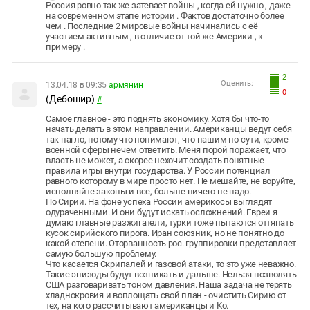
Россия ровно так же затевает войны , когда ей нужно , даже
на современном этапе истории . Фактов достаточно более
чем . Последние 2 мировые войны начинались с её
участием активным , в отличие от той же Америки , к
примеру .
2
Оценить:
13.04.18 в 09:35
армянин
0
(Дебошир)
#
Самое главное - это поднять экономику. Хотя бы что-то
начать делать в этом направлении. Американцы ведут себя
так нагло, потому что понимают, что нашим по-сути, кроме
военной сферы нечем ответить. Меня порой поражает, что
власть не может, а скорее нехочит создать понятные
правила игры внутри государства. У России потенциал
равного которому в мире просто нет. Не мешайте, не воруйте,
исполняйте законы и все, больше ничего не надо.
По Сирии. На фоне успеха России америкосы выглядят
одураченными. И они будут искать осложнений. Евреи я
думаю главные разжигатели, турки тоже пытаются оттяпать
кусок сирийского пирога. Иран союзник, но не понятно до
какой степени. Оторванность рос. группировки представляет
самую большую проблему.
Что касается Скрипалей и газовой атаки, то это уже неважно.
Такие эпизоды будут возникать и дальше. Нельзя позволять
США разговаривать тоном давления. Наша задача не терять
хладнокровия и воплощать свой план - очистить Сирию от
тех, на кого рассчитывают американцы и Ко.