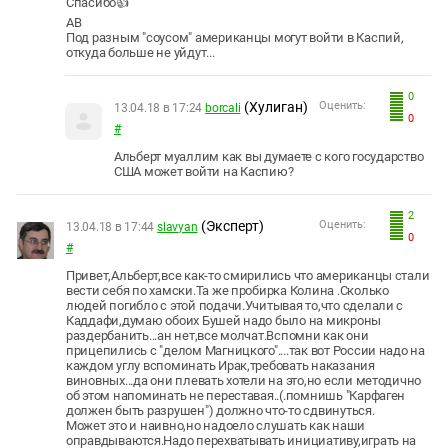
Спасибо👍
АВ
Под разным "соусом" американцы могут войти в Каспий,
откуда больше не уйдут...
0
(Хулиган)
Оценить:
13.04.18 в 17:24
borcali
0
#
Альберт муаллим как вы думаете с кого государство
США может войти на Каспию?
2
(Эксперт)
Оценить:
13.04.18 в 17:44
slavyan
0
#
Привет,Альберт,все как-то смирились что американцы стали
вести себя по хамски.Та же пробирка Колина .Сколько
людей погибло с этой подачи.Учитывая то,что сделали с
Каддафи,думаю обоих Бушей надо было на микроны
раздербанить...ан нет,все молчат.Вспомни как они
прицепились с "делом Магницкого"....так вот России надо на
каждом углу вспоминать Ирак,требовать наказания
виновных...да они плевать хотели на это,но если методично
об этом напоминать не переставая..(.помнишь "Карфаген
должен быть разрушен") должно что-то сдвинуться.
Может это и наивно,но надоело слушать как наши
оправдываются.Надо перехватывать инициативу,играть на