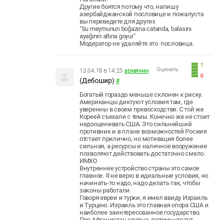
Другие боятся потому что, напишу
азербайджанской пословице и пожалуста
вы переведите для других
"Su meymunun boğazına catanda, balasını
ayağının altına goyur"
Модератор не удаляйте это пословица.
1
Оценить:
13.04.18 в 14:25
армянин
0
(Дебошир)
#
Богатый гораздо меньше склонен к риску.
Американцы диктуют условия там, где
уверенны в своем превосходстве. С той же
Кореей съехали с темы. Конечно же не стоит
недооценивать США. Это сильнейший
противник и в плане возможностей Росиия
отстает прилично, но мотивация более
сильная, а ресурсы и наличное вооружение
позволяют действовать достаточно смело.
ИМХО
Внутреннее устройство страны это самое
главное. Я не верю в идеальные условия, но
начинать-то надо, надо делать так, чтобы
законы работали.
Говоря евреи и турки, я имел ввиду Израиль
и Турцию. Израиль это главная опора США и
наиболее заинтересованное государство.
Про Афганистан спорно, потому что тут