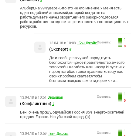
Альберт,на 99%уверен,что это не его мнение.У меня есть
один подобный знакомый,который когда не на
работе,думает иначе.Говорит,ничего зазорного,это моя
работа,работает на одном из региональных оппозиционных
ресурсов.
1
Оценить:
13.04.18 в 10:08
..Бэн Джойс.
0
(Эксперт)
#
Да и вообще,за чужой народ пусть
беспокоится чужое правительство,вместо
того чтобы нагибать наш народ.И пусть их
народ нагибает свое правительство,у нас
своих проблем хватает,чтобы
беспокоиться,как там они,горемыки...
1
Оценить:
13.04.18 в 10:51
Diqaqiran
0
(Конфликтный)
#
Бен, очень прошу, одумайся! Россия 85% энергоносителей
продает Европе. Не губи свой народ.))))
1
Оценить:
13.04.18 в 10:59
..Бэн Джойс.