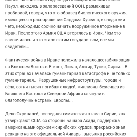
ЗАСТАВЛЯЕТ
Дагестан
Пауэл, находясь в зале заседаний ООН, размахивал
КАВКАЗ ЗА ПАЛЕСТИНУ
пробиркой, говоря, что это образец биологического оружия,
Ингушетия
ИНАКОМЫСЛИЕ В ЧЕЧНЕ
имеющееся в распоряжении Саддама Хусейна, в следствии
Кабардино-Балкария
ПРЕСЛЕДОВАНИЕ АКТИВИСТОВ
чего, необходимо срочно начать вооружённое вторжение в
МОБИЛИЗАЦИЯ И ПРОТЕСТЫ
Ирак. После этого Армия США вторглась в Ирак. Чем это
Калмыкия
закончилось и что стало с этим государством, все мы
Карачаево-Черкесия
свидетели...
Краснодарский край
Фактически война в Ираке положила начало дестабилизации
Нагорный Карабах
на Ближнем Востоке: Египет, Ливан, Алжир, Тунис, Сирия... В
Российская Федерация
этих странах началась гуманитарная катастрофа и не только
гуманитарная... Разрушенные инфраструктуры, города и
Ростовская область
сёла, сотни тысяч погибших людей, миллионы беженцев из
Северная Осетия - Алания
Ближнего Востока и Северной Африки хлынули в
СКФО
благополучные страны Европы...
Ставропольский край
Дело Скрипалей, последняя химическая атака в Сирии, как
Чечня
утверждают США, со стороны Башара Асада, поддержка
американцами оружием сирийских курдов, прекрасно зная
Южная Осетия
реакцию на это официальной Анкары, высылка российских