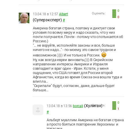
0
Оценить:
13.04.18 в 12:57
Albert
0
(Суперэксперт)
#
Америка богатая страна, поэтому и диктует свои
условия по всему миру и надо сказать, что у них
почти получается. Почти - потому что спотыкается об
Россию.)
"... не воруйте, исполняйте законы и все, больше
ничего не надо..." - по-моему, это самое трудное и
невозможное.)))) И не только в России.
Ну, как всегда евреи виноваты,))) В Сирийском
направлении интересы Америки и Израиля
совпадает и враг один - Иран. Кстати, у меня
ощущение, что США готовят для России второй
Афганистан, когда во время Союза она вошла туда и
влипла...
"Скрипали" будут, согласен, даже, дальше будет
больше...
0
(Хулиган)
Оценить:
13.04.18 в 13:56
borcali
1
#
Альберт муаллим Америка не богатая страна
а просто бояться повторение Херосимы и
Нагасаки.