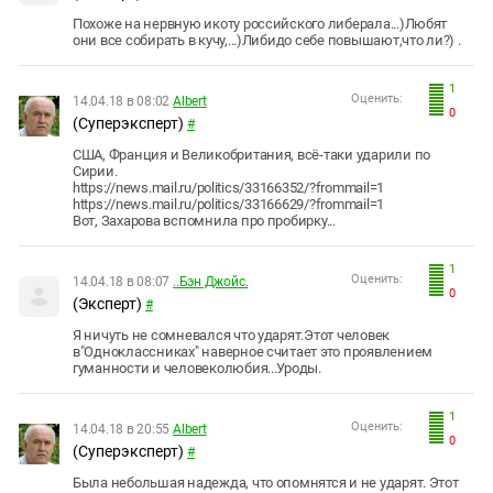
Похоже на нервную икоту российского либерала...)Любят
они все собирать в кучу,...)Либидо себе повышают,что ли?) .
1
Оценить:
14.04.18 в 08:02
Albert
0
(Суперэксперт)
#
США, Франция и Великобритания, всё-таки ударили по
Сирии.
https://news.mail.ru/politics/33166352/?frommail=1
https://news.mail.ru/politics/33166629/?frommail=1
Вот, Захарова вспомнила про пробирку...
1
Оценить:
14.04.18 в 08:07
..Бэн Джойс.
0
(Эксперт)
#
Я ничуть не сомневался что ударят.Этот человек
в"Одноклассниках" наверное считает это проявлением
гуманности и человеколюбия...Уроды.
1
Оценить:
14.04.18 в 20:55
Albert
0
(Суперэксперт)
#
Была небольшая надежда, что опомнятся и не ударят. Этот