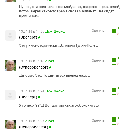
Ну, вот, они поднимаются, майданят, свергают правителей,
потом, через какое-то время снова майданят... не сидят
просто так...
1
Оценить:
13.04.18 в 14:05
..Бэн Джойс.
0
(Эксперт)
#
Это у них исторически...Вспомни Гуляй-Поле...
1
Оценить:
13.04.18 в 14:16
Albert
0
(Суперэксперт)
#
Да, было Это. Но двигаться вперёд надо...
1
Оценить:
13.04.18 в 14:24
..Бэн Джойс.
0
(Эксперт)
#
Я только "за"...) Вот другим как это объяснить...)
1
Оценить:
13.04.18 в 14:37
Albert
0
(Суперэксперт)
#