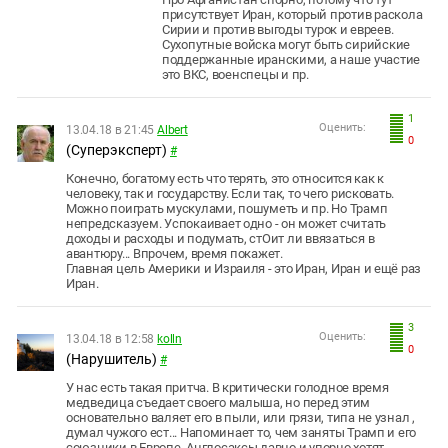
присутствует Иран, который против раскола
Сирии и против выгоды турок и евреев.
Сухопутные войска могут быть сирийские
поддержанные иранскими, а наше участие
это ВКС, военспецы и пр.
1
Оценить:
13.04.18 в 21:45
Albert
0
(Суперэксперт)
#
Конечно, богатому есть что терять, это относится как к
человеку, так и государству. Если так, то чего рисковать.
Можно поиграть мускулами, пошуметь и пр. Но Трамп
непредсказуем. Успокаивает одно - он может считать
доходы и расходы и подумать, стОит ли ввязаться в
авантюру... Впрочем, время покажет.
Главная цель Америки и Израиля - это Иран, Иран и ещё раз
Иран.
3
Оценить:
13.04.18 в 12:58
kolln
0
(Нарушитель)
#
У нас есть такая притча. В критически голодное время
медведица съедает своего малыша, но перед этим
основательно валяет его в пыли, или грязи, типа не узнал ,
думал чужого ест... Напоминает то, чем заняты Трамп и его
союзники в Европе..Англосаксы давно и упорно хотят