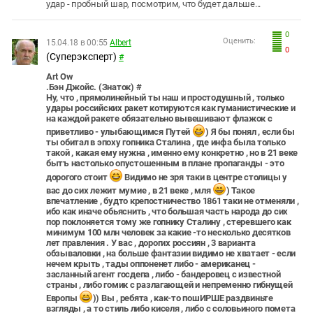
удар - пробный шар, посмотрим, что будет дальше...
0
Оценить:
15.04.18 в 00:55
Albert
0
(Суперэксперт)
#
Art Ow
.Бэн Джойс. (Знаток) #
Ну, что , прямолинейный ты наш и простодушный , только
удары российских ракет котируются как гуманистические и
на каждой ракете обязательно вывешивают флажок с
приветливо - улыбающимся Путей
) Я бы понял , если бы
ты обитал в эпоху гопника Сталина , где инфа была только
такой , какая ему нужна , именно ему конкретно , но в 21 веке
бытъ настолько опустошенным в плане пропаганды - это
дорогого стоит
Видимо не зря таки в центре столицы у
вас до сих лежит мумие , в 21 веке , мля
) Такое
впечатление , будто крепостничество 1861 таки не отменяли ,
ибо как иначе обьяснить , что большая часть народа до сих
пор поклоняется тому же гопнику Сталину , стеревшего как
минимум 100 млн человек за какие -то несколько десятков
лет правления . У вас , дорогих россиян , 3 вариaнта
обзываловки , на больше фантазии видимо не хватает - если
нечем крыть , тады оппоненет либо - американец -
засланный агент госдепа , либо - бандеровец с известной
страны , либо гомик с разлагающей и непременно гибнущей
Европы
)) Вы , ребята , как-то пошИРШЕ раздвиньте
взгляды , а то стиль либо киселя , либо с соловьиного помета