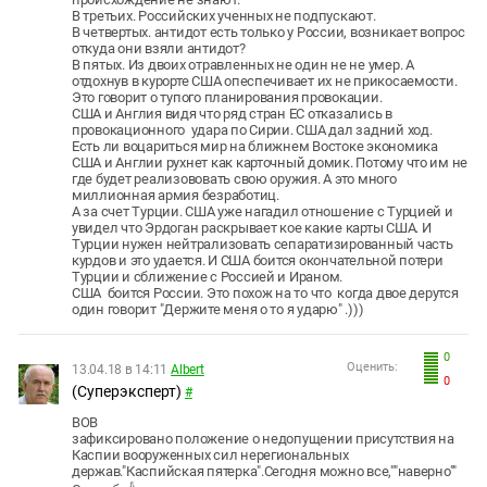
В третьих. Российских ученных не подпускают.
В четвертых. антидот есть только у России, возникает вопрос
откуда они взяли антидот?
В пятых. Из двоих отравленных не один не не умер. А
отдохнув в курорте США опеспечивает их не прикосаемости.
Это говорит о тупого планирования провокации.
США и Англия видя что ряд стран ЕС отказались в
провокационного удара по Сирии. США дал задний ход.
Есть ли воцариться мир на ближнем Востоке экономика
США и Англии рухнет как карточный домик. Потому что им не
где будет реализововать свою оружия. А это много
миллионная армия безработиц.
А за счет Турции. США уже нагадил отношение с Турцией и
увидел что Эрдоган раскрывает кое какие карты США. И
Турции нужен нейтрализовать сепаратизированный часть
курдов и это удается. И США боится окончательной потери
Турции и сближение с Россией и Ираном.
США боится России. Это похож на то что когда двое дерутся
один говорит "Держите меня о то я ударю" .)))
0
Оценить:
13.04.18 в 14:11
Albert
0
(Суперэксперт)
#
BOB
зафиксировано положение о недопущении присутствия на
Каспии вооруженных сил нерегиональных
держав."Каспийская пятерка".Сегодня можно все,""наверно""