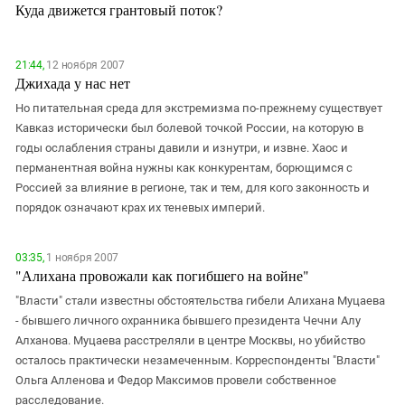
Куда движется грантовый поток?
21:44,
12 ноября 2007
Джихада у нас нет
Но питательная среда для экстремизма по-прежнему существует
Кавказ исторически был болевой точкой России, на которую в
годы ослабления страны давили и изнутри, и извне. Хаос и
перманентная война нужны как конкурентам, борющимся с
Россией за влияние в регионе, так и тем, для кого законность и
порядок означают крах их теневых империй.
03:35,
1 ноября 2007
"Алихана провожали как погибшего на войне"
"Власти" стали известны обстоятельства гибели Алихана Муцаева
- бывшего личного охранника бывшего президента Чечни Алу
Алханова. Муцаева расстреляли в центре Москвы, но убийство
осталось практически незамеченным. Корреспонденты "Власти"
Ольга Алленова и Федор Максимов провели собственное
расследование.