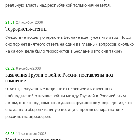
реальную власть над республикой только начинается.
21:51,
27 ноября 2008
Террористы-агенты
Следствие по делу о теракте в Беслане идет уже пятый год. Но до
сих пор нет внятного ответа на один из главных вопросов: сколько
на самом деле было террористов в Беслане и кто они такие?
02:52,
8 ноября 2008
Заявления Грузии о войне России поставлены под
сомнение
Отчеты, полученные недавно от независимых военных
наблюдателей о начале войны между Грузией и Россией этим
летом, ставят под сомнение давнее грузинское утверждение, что
она заняла оборонительную позицию против сепаратистов и
российских агрессоров.
03:58,
11 сентября 2008
У войны не женское лицо