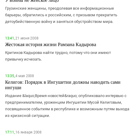
Грузинские женщины, преодолевая все информационные
барьеры, обратились к российским, с призывом прекратить
детоубийственную войну и заняться обустройством мира.
13:41,
21 июня 2008
Жестокая история жизни Рамзана Кадырова
Критиков Кадырова найти трудно, потому что они имеют
привычку исчезать.
13:35,
4 мая 2008
Келигов: Порядок в Ингушетии должны наводить сами
ингуши
Издание &laquo;Время новостей&raquo; опубликовало интервью с
предпринимателем, уроженцем Ингушетии Мусой Келиговым,
посвященное событиям в республике и возможным путям выхода
из кризисной ситуации.
17:11,
16 января 2008