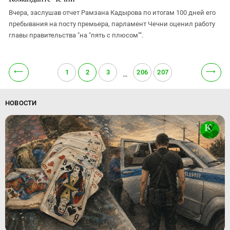
Вчера, заслушав отчет Рамзана Кадырова по итогам 100 дней его
пребывания на посту премьера, парламент Чечни оценил работу
главы правительства "на "пять с плюсом"".
⟵
⟶
1
2
3
206
207
…
НОВОСТИ