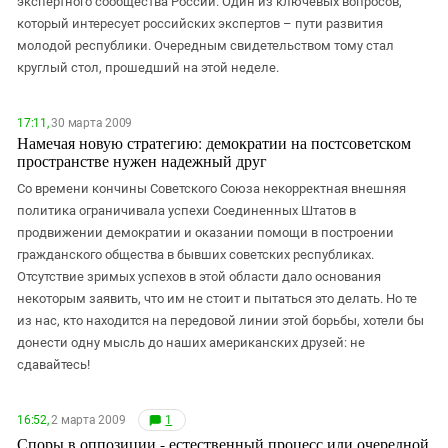
экспертного сообщества России. Один из ключевых вопросов,
ЗАСТАВЛЯЕТ
Дагестан
который интересует российских экспертов – пути развития
КАВКАЗ ЗА ПАЛЕСТИНУ
молодой республики. Очередным свидетельством тому стал
Ингушетия
ИНАКОМЫСЛИЕ В ЧЕЧНЕ
круглый стол, прошедший на этой неделе.
Кабардино-Балкария
ПРЕСЛЕДОВАНИЕ АКТИВИСТОВ
МОБИЛИЗАЦИЯ И ПРОТЕСТЫ
Калмыкия
17:11,
30 марта 2009
Намечая новую стратегию: демократии на постсоветском
Карачаево-Черкесия
пространстве нужен надежный друг
Краснодарский край
Со времени кончины Советского Союза некорректная внешняя
Нагорный Карабах
политика ограничивала успехи Соединенных Штатов в
продвижении демократии и оказании помощи в построении
Российская Федерация
гражданского общества в бывших советских республиках.
Ростовская область
Отсутствие зримых успехов в этой области дало основания
Северная Осетия - Алания
некоторым заявить, что им не стоит и пытаться это делать. Но те
из нас, кто находится на передовой линии этой борьбы, хотели бы
СКФО
донести одну мысль до наших американских друзей: не
Ставропольский край
сдавайтесь!
Чечня
Южная Осетия
16:52,
2 марта 2009
1
Споры в оппозиции - естественный процесс или очередной