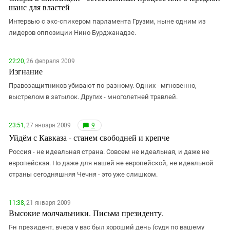
Южный Кавказ
шанс для властей
ЮФО
Интервью с экс-спикером парламента Грузии, ныне одним из
лидеров оппозиции Нино Бурджанадзе.
22:20,
26 февраля 2009
Изгнание
Правозащитников убивают по-разному. Одних - мгновенно,
выстрелом в затылок. Других - многолетней травлей.
23:51,
27 января 2009
9
Уйдём с Кавказа - станем свободней и крепче
Россия - не идеальная страна. Совсем не идеальная, и даже не
европейская. Но даже для нашей не европейской, не идеальной
страны сегодняшняя Чечня - это уже слишком.
11:38,
21 января 2009
Высокие молчальники. Письма президенту.
Г-н президент, вчера у вас был хороший день (судя по вашему