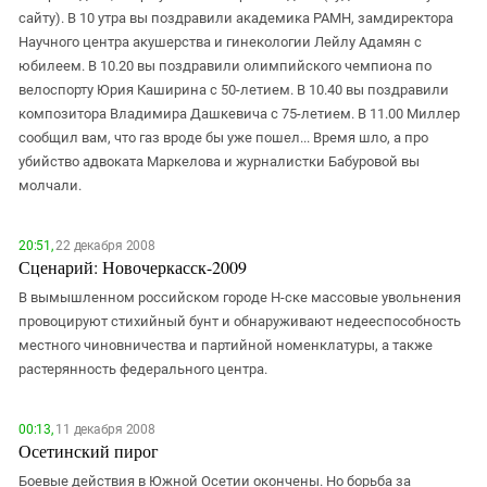
сайту). В 10 утра вы поздравили академика РАМН, замдиректора
Научного центра акушерства и гинекологии Лейлу Адамян с
юбилеем. В 10.20 вы поздравили олимпийского чемпиона по
велоспорту Юрия Каширина с 50-летием. В 10.40 вы поздравили
композитора Владимира Дашкевича с 75-летием. В 11.00 Миллер
сообщил вам, что газ вроде бы уже пошел... Время шло, а про
убийство адвоката Маркелова и журналистки Бабуровой вы
молчали.
20:51,
22 декабря 2008
Сценарий: Новочеркасск-2009
В вымышленном российском городе Н-ске массовые увольнения
провоцируют стихийный бунт и обнаруживают недееспособность
местного чиновничества и партийной номенклатуры, а также
растерянность федерального центра.
00:13,
11 декабря 2008
Осетинский пирог
Боевые действия в Южной Осетии окончены. Но борьба за