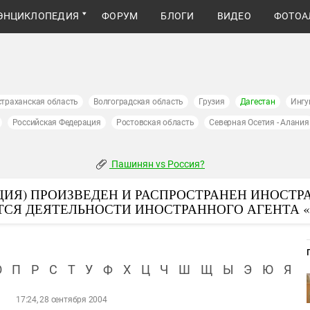
ЭНЦИКЛОПЕДИЯ
ФОРУМ
БЛОГИ
ВИДЕО
ФОТОА
страханская область
Волгоградская область
Грузия
Дагестан
Ингу
Российская Федерация
Ростовская область
Северная Осетия - Алания
Пашинян vs Россия?
ИЯ) ПРОИЗВЕДЕН И РАСПРОСТРАНЕН ИНОСТР
ТСЯ ДЕЯТЕЛЬНОСТИ ИНОСТРАННОГО АГЕНТА 
О
П
Р
С
Т
У
Ф
Х
Ц
Ч
Ш
Щ
Ы
Э
Ю
Я
17:24, 28 сентября 2004