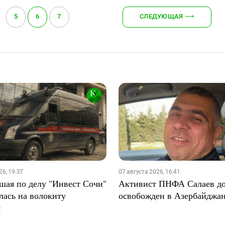
5
6
7
СЛЕДУЮЩАЯ
⟶
26, 19:37
07 августа 2026, 16:41
шая по делу "Инвест Сочи"
Активист ПНФА Салаев д
лась на волокиту
освобожден в Азербайджа
я