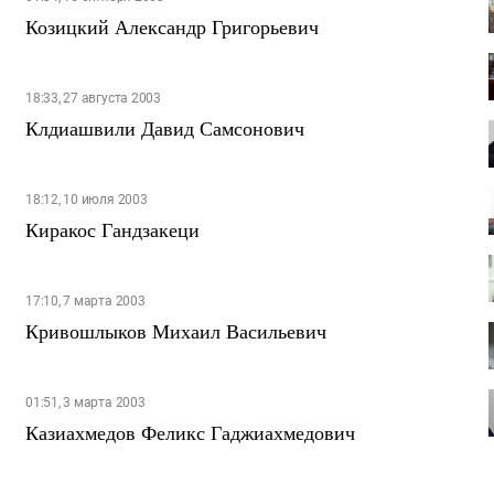
Козицкий Александр Григорьевич
18:33, 27 августа 2003
Клдиашвили Давид Самсонович
18:12, 10 июля 2003
Киракос Гандзакеци
17:10, 7 марта 2003
Кривошлыков Михаил Васильевич
01:51, 3 марта 2003
Казиахмедов Феликс Гаджиахмедович