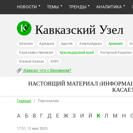
НОВОСТИ
ТЕМЫ
ТРЕНДЫ
АНАЛИТИКА
Кавказский Узел
Абхазия
Аджария
Адыгея
Азербайджан
Армения
А
Карачаево-Черкесия
Краснодарский край
Нагорный Карабах
Южный Кавказ
ЮФО
Кавказ: что с бензином?
НАСТОЯЩИЙ МАТЕРИАЛ (ИНФОРМАЦ
КАСАЕ
Главная
/
Персоналии
А
Б
В
Г
Д
Е
Ж
З
И
Й
К
Л
М
Н
17:51, 13 мая 2005