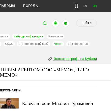
ЛЬБОМЫ
ПОГОДА
RU
EN
ВОЙТИ
шетия
Кабардино-Балкария
Калмыкия
СКФО
Ставропольский край
Чечня
Южная Осетия
Экокатастрофа на Кубани
АННЫМ АГЕНТОМ ООО «МЕМО», ЛИБО
«МЕМО».
ПЕРСОНАЛИИ
Кавелашвили Михаил Гурамович