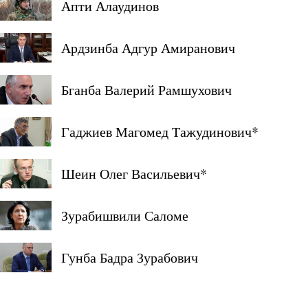
Апти Алаудинов
Ардзинба Адгур Амиранович
Бганба Валерий Рамшухович
Гаджиев Магомед Тажудинович*
Шеин Олег Васильевич*
Зурабишвили Саломе
Гунба Бадра Зурабович