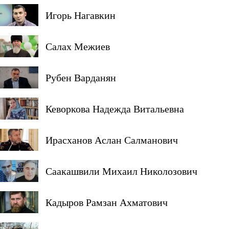
Игорь Нагавкин
Салах Межиев
Рубен Варданян
Кеворкова Надежда Витальевна
Ирасханов Аслан Салманович
Саакашвили Михаил Николозович
Кадыров Рамзан Ахматович