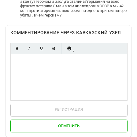
а где тут героизм и заслуга сталина? германия на всех
фронтах потеряла 8 млн в том числепротив СССР а мы 42
млн против германии. шестером на одного причем пятеро
убиты . в чем героизм?
КОММЕНТИРОВАНИЕ ЧЕРЕЗ КАВКАЗСКИЙ УЗЕЛ
РЕГИСТРАЦИЯ
ОТМЕНИТЬ