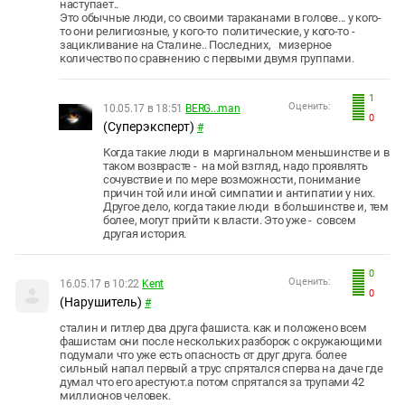
Южный Кавказ
наступает..
Это обычные люди, со своими тараканами в голове... у кого-
ЮФО
то они религиозные, у кого-то политические, у кого-то -
зацикливание на Сталине.. Последних, мизерное
количество по сравнению с первыми двумя группами.
1
Оценить:
10.05.17 в 18:51
BERG...man
0
(Суперэксперт)
#
Когда такие люди в маргинальном меньшинстве и в
таком возврасте - на мой взгляд, надо проявлять
сочувствие и по мере возможности, понимание
причин той или иной симпатии и антипатии у них.
Другое дело, когда такие люди в большинстве и, тем
более, могут прийти к власти. Это уже - совсем
другая история.
0
Оценить:
16.05.17 в 10:22
Kent
0
(Нарушитель)
#
сталин и гитлер два друга фашиста. как и положено всем
фашистам они после нескольких разборок с окружающими
подумали что уже есть опасность от друг друга. более
сильный напал первый а трус спрятался сперва на даче где
думал что его арестуют.а потом спрятался за трупами 42
миллионов человек.