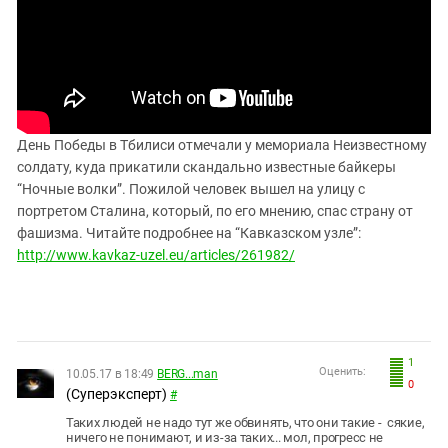
ЗАСТАВЛЯЕТ
Дагестан
КАВКАЗ ЗА ПАЛЕСТИНУ
Ингушетия
ИНАКОМЫСЛИЕ В ЧЕЧНЕ
Кабардино-Балкария
ПРЕСЛЕДОВАНИЕ АКТИВИСТОВ
МОБИЛИЗАЦИЯ И ПРОТЕСТЫ
Калмыкия
Карачаево-Черкесия
День Победы в Тбилиси отмечали у мемориала Неизвестному
солдату, куда прикатили скандально известные байкеры
Краснодарский край
“Ночные волки”. Пожилой человек вышел на улицу с
Нагорный Карабах
портретом Сталина, который, по его мнению, спас страну от
фашизма. Читайте подробнее на “Кавказском узле”:
Российская Федерация
http://www.kavkaz-uzel.eu/articles/261982/
Ростовская область
Северная Осетия - Алания
СКФО
Ставропольский край
1
Оценить:
10.05.17 в 18:49
BERG...man
0
Чечня
(Суперэксперт)
#
Южная Осетия
Таких людей не надо тут же обвинять, что они такие - сякие,
ничего не понимают, и из-за таких... мол, прогресс не