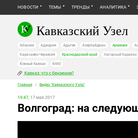
НОВОСТИ
ТЕМЫ
ТРЕНДЫ
АНАЛИТИКА
Кавказский Узел
Абхазия
Аджария
Адыгея
Азербайджан
Армения
А
Карачаево-Черкесия
Краснодарский край
Нагорный Карабах
Южный Кавказ
ЮФО
Кавказ: что с бензином?
Главная
/
Видео "Кавказcкого Узла"
19:47,
17 мая 2017
Волгоград: на следую