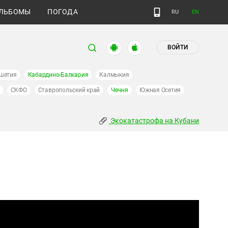
ЛЬБОМЫ
ПОГОДА
RU
EN
ВОЙТИ
шетия
Кабардино-Балкария
Калмыкия
СКФО
Ставропольский край
Чечня
Южная Осетия
Экокатастрофа на Кубани