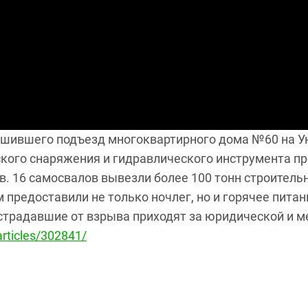
рушившего подъезд многоквартирного дома №60 на У
кого снаряжения и гидравлического инструмента п
. 16 самосвалов вывезли более 100 тонн строитель
м предоставили не только ночлег, но и горячее пита
традавшие от взрыва приходят за юридической и м
articles/302841/