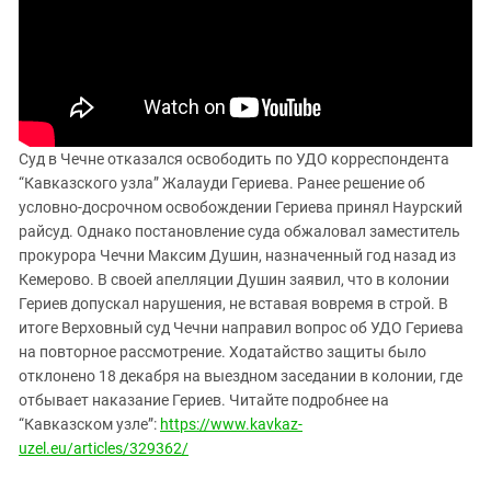
ЗАСТАВЛЯЕТ
Дагестан
КАВКАЗ ЗА ПАЛЕСТИНУ
Ингушетия
ИНАКОМЫСЛИЕ В ЧЕЧНЕ
Кабардино-Балкария
ПРЕСЛЕДОВАНИЕ АКТИВИСТОВ
МОБИЛИЗАЦИЯ И ПРОТЕСТЫ
Калмыкия
Карачаево-Черкесия
Суд в Чечне отказался освободить по УДО корреспондента
“Кавказского узла” Жалауди Гериева. Ранее решение об
Краснодарский край
условно-досрочном освобождении Гериева принял Наурский
Нагорный Карабах
райсуд. Однако постановление суда обжаловал заместитель
прокурора Чечни Максим Душин, назначенный год назад из
Российская Федерация
Кемерово. В своей апелляции Душин заявил, что в колонии
Ростовская область
Гериев допускал нарушения, не вставая вовремя в строй. В
Северная Осетия - Алания
итоге Верховный суд Чечни направил вопрос об УДО Гериева
на повторное рассмотрение. Ходатайство защиты было
СКФО
отклонено 18 декабря на выездном заседании в колонии, где
Ставропольский край
отбывает наказание Гериев. Читайте подробнее на
“Кавказском узле”:
https://www.kavkaz-
Чечня
uzel.eu/articles/329362/
Южная Осетия