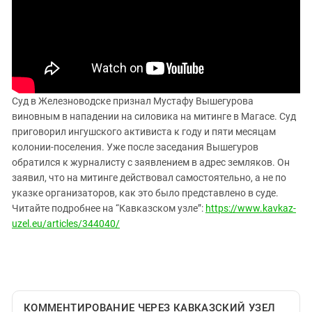
ЗАСТАВЛЯЕТ
Дагестан
КАВКАЗ ЗА ПАЛЕСТИНУ
Ингушетия
ИНАКОМЫСЛИЕ В ЧЕЧНЕ
Кабардино-Балкария
ПРЕСЛЕДОВАНИЕ АКТИВИСТОВ
МОБИЛИЗАЦИЯ И ПРОТЕСТЫ
Калмыкия
Карачаево-Черкесия
Суд в Железноводске признал Мустафу Вышегурова
виновным в нападении на силовика на митинге в Магасе. Суд
Краснодарский край
приговорил ингушского активиста к году и пяти месяцам
Нагорный Карабах
колонии-поселения. Уже после заседания Вышегуров
обратился к журналисту с заявлением в адрес земляков. Он
Российская Федерация
заявил, что на митинге действовал самостоятельно, а не по
Ростовская область
указке организаторов, как это было представлено в суде.
Северная Осетия - Алания
Читайте подробнее на “Кавказском узле”:
https://www.kavkaz-
uzel.eu/articles/344040/
СКФО
Ставропольский край
Чечня
Южная Осетия
КОММЕНТИРОВАНИЕ ЧЕРЕЗ КАВКАЗСКИЙ УЗЕЛ