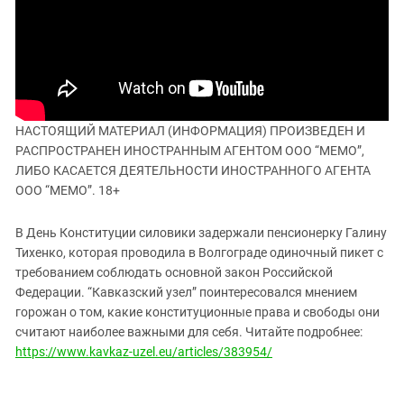
ЗАСТАВЛЯЕТ
Дагестан
КАВКАЗ ЗА ПАЛЕСТИНУ
Ингушетия
ИНАКОМЫСЛИЕ В ЧЕЧНЕ
Кабардино-Балкария
ПРЕСЛЕДОВАНИЕ АКТИВИСТОВ
МОБИЛИЗАЦИЯ И ПРОТЕСТЫ
Калмыкия
Карачаево-Черкесия
НАСТОЯЩИЙ МАТЕРИАЛ (ИНФОРМАЦИЯ) ПРОИЗВЕДЕН И
РАСПРОСТРАНЕН ИНОСТРАННЫМ АГЕНТОМ ООО “МЕМО”,
Краснодарский край
ЛИБО КАСАЕТСЯ ДЕЯТЕЛЬНОСТИ ИНОСТРАННОГО АГЕНТА
Нагорный Карабах
ООО “МЕМО”. 18+
Российская Федерация
В День Конституции силовики задержали пенсионерку Галину
Ростовская область
Тихенко, которая проводила в Волгограде одиночный пикет с
Северная Осетия - Алания
требованием соблюдать основной закон Российской
Федерации. “Кавказский узел” поинтересовался мнением
СКФО
горожан о том, какие конституционные права и свободы они
Ставропольский край
считают наиболее важными для себя. Читайте подробнее:
Чечня
https://www.kavkaz-uzel.eu/articles/383954/
Южная Осетия