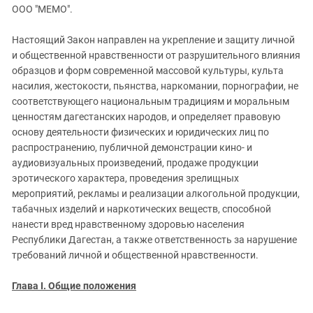
ЗАСТАВЛЯЕТ
ООО "МЕМО".
Дагестан
КАВКАЗ ЗА ПАЛЕСТИНУ
Ингушетия
ИНАКОМЫСЛИЕ В ЧЕЧНЕ
Настоящий Закон направлен на укрепление и защиту личной
и общественной нравственности от разрушительного влияния
Кабардино-Балкария
ПРЕСЛЕДОВАНИЕ АКТИВИСТОВ
образцов и форм современной массовой культуры, культа
МОБИЛИЗАЦИЯ И ПРОТЕСТЫ
Калмыкия
насилия, жестокости, пьянства, наркомании, порнографии, не
Карачаево-Черкесия
соответствующего национальным традициям и моральным
ценностям дагестанских народов, и определяет правовую
Краснодарский край
основу деятельности физических и юридических лиц по
Нагорный Карабах
распространению, публичной демонстрации кино- и
аудиовизуальных произведений, продаже продукции
Российская Федерация
эротического характера, проведения зрелищных
Ростовская область
мероприятий, рекламы и реализации алкогольной продукции,
Северная Осетия - Алания
табачных изделий и наркотических веществ, способной
нанести вред нравственному здоровью населения
СКФО
Республики Дагестан, а также ответственность за нарушение
Ставропольский край
требований личной и общественной нравственности.
Чечня
Глава I. Общие положения
Южная Осетия