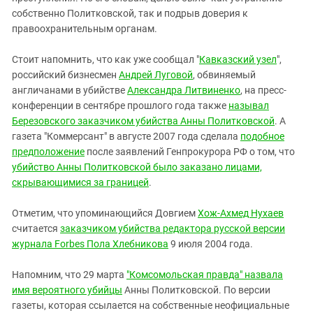
собственно Политковской, так и подрыв доверия к
правоохранительным органам.
Стоит напомнить, что как уже сообщал "
Кавказский узел
",
российский бизнесмен
Андрей Луговой
, обвиняемый
англичанами в убийстве
Александра Литвиненко
, на пресс-
конференции в сентябре прошлого года также
называл
Березовского заказчиком убийства Анны Политковской
. А
газета "Коммерсант" в августе 2007 года сделала
подобное
предположение
после заявлений Генпрокурора РФ о том, что
убийство Анны Политковской было заказано лицами,
скрывающимися за границей
.
Отметим, что упоминающийся Довгием
Хож-Ахмед Нухаев
считается
заказчиком убийства редактора русской версии
журнала Forbes Пола Хлебникова
9 июля 2004 года.
Напомним, что 29 марта
"Комсомольская правда" назвала
имя вероятного убийцы
Анны Политковской. По версии
газеты, которая ссылается на собственные неофициальные