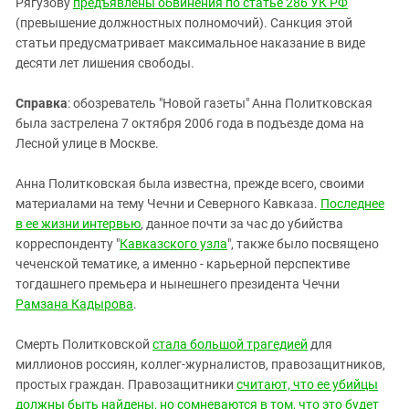
Рягузову
предъявлены обвинения по статье 286 УК РФ
(превышение должностных полномочий). Санкция этой
статьи предусматривает максимальное наказание в виде
десяти лет лишения свободы.
Справка
: обозреватель "Новой газеты" Анна Политковская
была застрелена 7 октября 2006 года в подъезде дома на
Лесной улице в Москве.
Анна Политковская была известна, прежде всего, своими
материалами на тему Чечни и Северного Кавказа.
Последнее
в ее жизни интервью
, данное почти за час до убийства
корреспонденту "
Кавказского узла
", также было посвящено
чеченской тематике, а именно - карьерной перспективе
тогдашнего премьера и нынешнего президента Чечни
Рамзана Кадырова
.
Смерть Политковской
стала большой трагедией
для
миллионов россиян, коллег-журналистов, правозащитников,
простых граждан. Правозащитники
считают, что ее убийцы
должны быть найдены, но сомневаются в том, что это будет