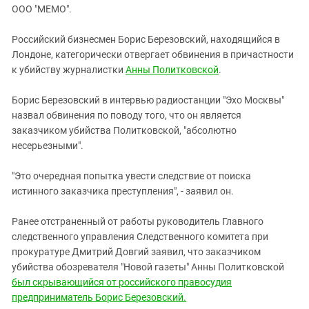
ЗАСТАВЛЯЕТ
ООО "МЕМО".
Дагестан
КАВКАЗ ЗА ПАЛЕСТИНУ
Ингушетия
ИНАКОМЫСЛИЕ В ЧЕЧНЕ
Российский бизнесмен Борис Березовский, находящийся в
Лондоне, категорически отвергает обвинения в причастности
Кабардино-Балкария
ПРЕСЛЕДОВАНИЕ АКТИВИСТОВ
к убийству журналистки
Анны Политковской
.
МОБИЛИЗАЦИЯ И ПРОТЕСТЫ
Калмыкия
Карачаево-Черкесия
Борис Березовский в интервью радиостанции "Эхо Москвы"
назвал обвинения по поводу того, что он является
Краснодарский край
заказчиком убийства Политковской, "абсолютно
Нагорный Карабах
несерьезными".
Российская Федерация
"Это очередная попытка увести следствие от поиска
Ростовская область
истинного заказчика преступления", - заявил он.
Северная Осетия - Алания
Ранее отстраненный от работы руководитель Главного
СКФО
следственного управления Следственного комитета при
Ставропольский край
прокуратуре Дмитрий Довгий заявил, что заказчиком
убийства обозревателя "Новой газеты" Анны Политковской
Чечня
был скрывающийся от российского правосудия
Южная Осетия
предприниматель Борис Березовский.