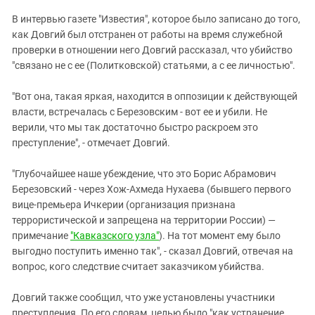
Южный Кавказ
В интервью газете "Известия", которое было записано до того,
ЮФО
как Довгий был отстранен от работы на время служебной
проверки в отношении него Довгий рассказал, что убийство
"связано не с ее (Политковской) статьями, а с ее личностью".
"Вот она, такая яркая, находится в оппозиции к действующей
власти, встречалась с Березовским - вот ее и убили. Не
верили, что мы так достаточно быстро раскроем это
преступление", - отмечает Довгий.
"Глубочайшее наше убеждение, что это Борис Абрамович
Березовский - через Хож-Ахмеда Нухаева (бывшего первого
вице-премьера Ичкерии (организация признана
террористической и запрещена на территории России) —
примечание
"Кавказского узла"
). На тот момент ему было
выгодно поступить именно так", - сказал Довгий, отвечая на
вопрос, кого следствие считает заказчиком убийства.
Довгий также сообщил, что уже установлены участники
преступления. По его словам, целью было "как устранение