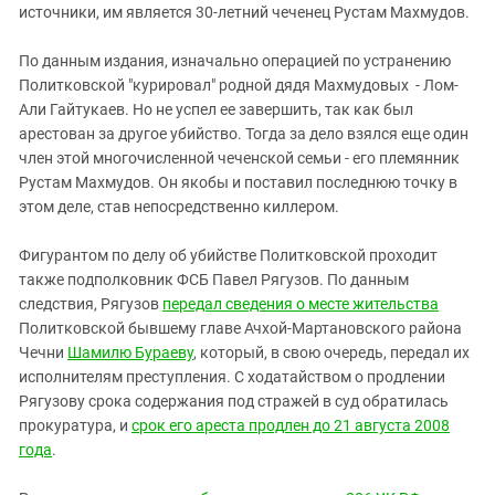
источники, им является 30-летний чеченец Рустам Махмудов.
По данным издания, изначально операцией по устранению
Политковской "курировал" родной дядя Махмудовых - Лом-
Али Гайтукаев. Но не успел ее завершить, так как был
арестован за другое убийство. Тогда за дело взялся еще один
член этой многочисленной чеченской семьи - его племянник
Рустам Махмудов. Он якобы и поставил последнюю точку в
этом деле, став непосредственно киллером.
Фигурантом по делу об убийстве Политковской проходит
также подполковник ФСБ Павел Рягузов. По данным
следствия, Рягузов
передал сведения о месте жительства
Политковской бывшему главе Ачхой-Мартановского района
Чечни
Шамилю Бураеву
, который, в свою очередь, передал их
исполнителям преступления. С ходатайством о продлении
Рягузову срока содержания под стражей в суд обратилась
прокуратура, и
срок его ареста продлен до 21 августа 2008
года
.