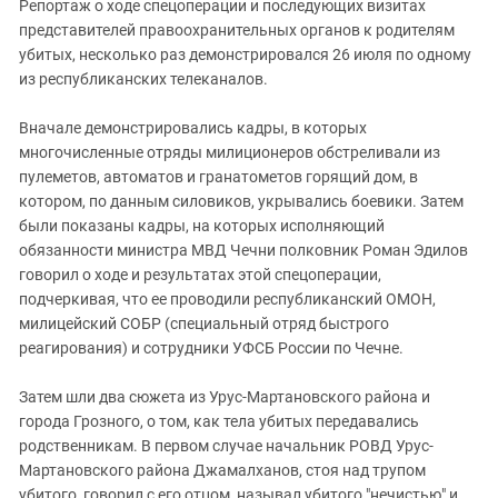
Репортаж о ходе спецоперации и последующих визитах
представителей правоохранительных органов к родителям
убитых, несколько раз демонстрировался 26 июля по одному
из республиканских телеканалов.
Вначале демонстрировались кадры, в которых
многочисленные отряды милиционеров обстреливали из
пулеметов, автоматов и гранатометов горящий дом, в
котором, по данным силовиков, укрывались боевики. Затем
были показаны кадры, на которых исполняющий
обязанности министра МВД Чечни полковник Роман Эдилов
говорил о ходе и результатах этой спецоперации,
подчеркивая, что ее проводили республиканский ОМОН,
милицейский СОБР (специальный отряд быстрого
реагирования) и сотрудники УФСБ России по Чечне.
Затем шли два сюжета из Урус-Мартановского района и
города Грозного, о том, как тела убитых передавались
родственникам. В первом случае начальник РОВД Урус-
Мартановского района Джамалханов, стоя над трупом
убитого, говорил с его отцом, называл убитого "нечистью" и