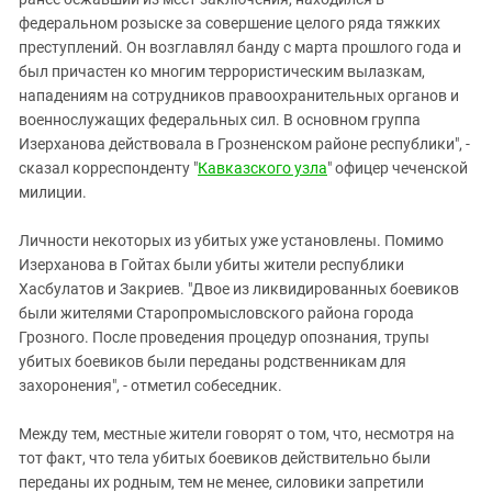
федеральном розыске за совершение целого ряда тяжких
преступлений. Он возглавлял банду с марта прошлого года и
был причастен ко многим террористическим вылазкам,
нападениям на сотрудников правоохранительных органов и
военнослужащих федеральных сил. В основном группа
Изерханова действовала в Грозненском районе республики", -
сказал корреспонденту "
Кавказского узла
" офицер чеченской
милиции.
Личности некоторых из убитых уже установлены. Помимо
Изерханова в Гойтах были убиты жители республики
Хасбулатов и Закриев. "Двое из ликвидированных боевиков
были жителями Старопромысловского района города
Грозного. После проведения процедур опознания, трупы
убитых боевиков были переданы родственникам для
захоронения", - отметил собеседник.
Между тем, местные жители говорят о том, что, несмотря на
тот факт, что тела убитых боевиков действительно были
переданы их родным, тем не менее, силовики запретили