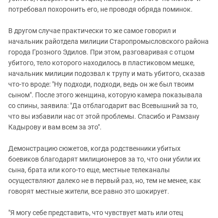
потребовал похоронить его, не проводя обряда поминок.
В другом случае практически то же самое говорил и
начальник райотдела милиции Старопромысловского района
города Грозного Эдилов. При этом, разговаривая с отцом
убитого, тело которого находилось в пластиковом мешке,
начальник милиции подозвал к трупу и мать убитого, сказав
что-то вроде: "Ну подходи, подходи, ведь он же был твоим
сыном". После этого женщина, которую камера показывала
со спины, заявила: "Да отблагодарит вас Всевышний за то,
что вы избавили нас от этой проблемы. Спасибо и Рамзану
Кадырову и вам всем за это".
Демонстрацию сюжетов, когда родственники убитых
боевиков благодарят милиционеров за то, что они убили их
сына, брата или кого-то еще, местные телеканалы
осуществляют далеко не в первый раз, но, тем не менее, как
говорят местные жители, все равно это шокирует.
"Я могу себе представить, что чувствует мать или отец