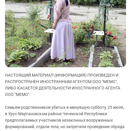
ЗАСТАВЛЯЕТ
Дагестан
КАВКАЗ ЗА ПАЛЕСТИНУ
Ингушетия
ИНАКОМЫСЛИЕ В ЧЕЧНЕ
Кабардино-Балкария
ПРЕСЛЕДОВАНИЕ АКТИВИСТОВ
МОБИЛИЗАЦИЯ И ПРОТЕСТЫ
Калмыкия
Карачаево-Черкесия
Краснодарский край
Нагорный Карабах
Российская Федерация
НАСТОЯЩИЙ МАТЕРИАЛ (ИНФОРМАЦИЯ) ПРОИЗВЕДЕН И
Ростовская область
РАСПРОСТРАНЕН ИНОСТРАННЫМ АГЕНТОМ ООО "МЕМО",
Северная Осетия - Алания
ЛИБО КАСАЕТСЯ ДЕЯТЕЛЬНОСТИ ИНОСТРАННОГО АГЕНТА
ООО "МЕМО".
СКФО
Ставропольский край
Семьям родственников убитых в минувшую субботу, 25 июля,
Чечня
в Урус-Мартановском районе Чеченской Республики
предполагаемых участников незаконных вооруженных
Южная Осетия
формирований, отдали тела, но запретили проведение обряда