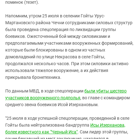
Южный Кавказ
поминок (тезет).
ЮФО
Напомним, утром 25 июля в селении Гойты Урус-
Мартановскго района Чечни сотрудниками силовых структур
была проведена спецоперация по ликвидации группы
боевиков. Ожесточенный бой между силовиками и
предполагаемыми участниками вооруженных формирований,
которые были блокированы в одном из частных
домовладений по улице Некрасова в селе Гойты,
продолжался несколько часов. При этом силовики активно
использовали тяжелое вооружение, а их действия
прикрывала бронетехника.
По данным МВД, в ходе спецоперации
были убиты шестеро
участников вооруженного подполья
, во главе с командиром
среднего звена боевиков Исой Изерхановым.
"25 июля в ходе успешной спецоперации, проведенной в селе
Гойты была нейтрализована бандгруппа
Исы Изерханова,
более известного как "Черный Иса"
. Сам лидер этой группы,
ранее бежавший из мест заключения, находился в