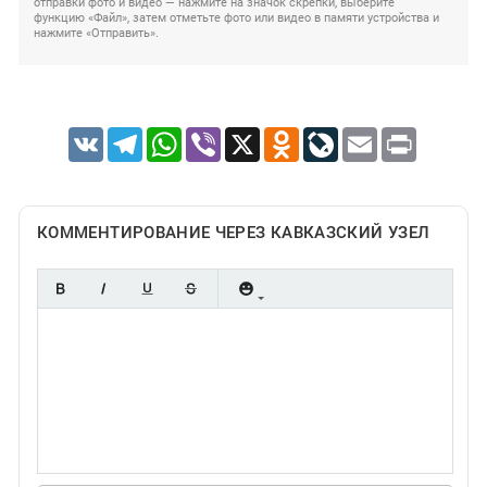
отправки фото и видео — нажмите на значок скрепки, выберите
функцию «Файл», затем отметьте фото или видео в памяти устройства и
нажмите «Отправить».
VK
Telegram
WhatsApp
Viber
X
Odnoklassniki
LiveJournal
Email
Print
КОММЕНТИРОВАНИЕ ЧЕРЕЗ КАВКАЗСКИЙ УЗЕЛ