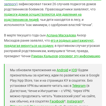
запросу)
зафиксировал также 26 случаев поджогов домов
родственников боевиков. Правозащитники заявляют, что
поджоги домов осуществляются для давления на
родственников людей
, чьи дети находятся в лесу, и
исполняются "как минимум, с одобрения властей Чечни".
В марте текущего года сын
Аслана Масхадова
Анзор
Масхадов ранее заявлял, что
его и родных шантажируют,
предлагая вернуться на родину
, в противном случае угрожая
расправой родственникам, живущим в Чечне, правда,
президент Чечни
Рамзан Кадыров
опроверг эту информацию
.
Мы обновили приложения на
Android
и
IOS
! Будем
признательны за критику, идеи по развитию как в Google
Play/App Store, так и на страницах КУ в соцсетях. Без
установки VPN вы можете читать нас в
Telegram
(в
Дагестане, Чечне и Ингушетии – с VPN). Через VPN
можно продолжать читать "Кавказский узел" на сайте,
как обычно, и в соцсетях
Facebook
*,
Instagram
*,