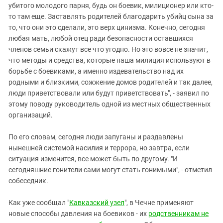
убитого молодого парня, будь он боевик, милиционер или кто-
то там еще. Заставлять родителей благодарить убийц сына за
то, что они это сделали, это верх цинизма. Конечно, сегодня
любая мать, любой отец ради безопасности оставшихся
членов семьи скажут все что угодно. Но это вовсе не значит,
что методы и средства, которые наша милиция используют в
борьбе с боевиками, а именно издевательство над их
родными и близкими, сожжение домов родителей и так далее,
люди приветствовали или будут приветствовать", - заявил по
этому поводу руководитель одной из местных общественных
организаций.
По его словам, сегодня люди запуганы и раздавлены
нынешней системой насилия и террора, но завтра, если
ситуация изменится, все может быть по другому. "И
сегодняшние гонители сами могут стать гонимыми", - отметил
собеседник.
Как уже сообщал "
Кавказский узел
", в Чечне применяют
новые способы давления на боевиков - их
родственникам не