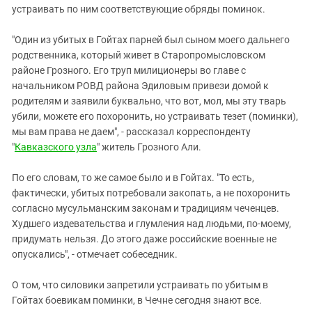
устраивать по ним соответствующие обряды поминок.
"Один из убитых в Гойтах парней был сыном моего дальнего
родственника, который живет в Старопромысловском
районе Грозного. Его труп милиционеры во главе с
начальником РОВД района Эдиловым привези домой к
родителям и заявили буквально, что вот, мол, мы эту тварь
убили, можете его похоронить, но устраивать тезет (поминки),
мы вам права не даем", - рассказал корреспонденту
"
Кавказского узла
" житель Грозного Али.
По его словам, то же самое было и в Гойтах. "То есть,
фактически, убитых потребовали закопать, а не похоронить
согласно мусульманским законам и традициям чеченцев.
Худшего издевательства и глумления над людьми, по-моему,
придумать нельзя. До этого даже российские военные не
опускались", - отмечает собеседник.
О том, что силовики запретили устраивать по убитым в
Гойтах боевикам поминки, в Чечне сегодня знают все.