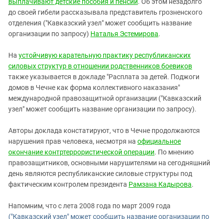
выплачивают детские пособия и пенсии
. Об этом незадолго
до своей гибели рассказывала представитель грозненского
отделения ("Кавказский узел" может сообщить название
организации по запросу)
Наталья Эстемирова
.
На
устойчивую карательную практику республиканских
силовых структур в отношении родственников боевиков
также указывается в докладе "Расплата за детей. Поджоги
домов в Чечне как форма коллективного наказания"
международной правозащитной организации ("Кавказский
узел" может сообщить название организации по запросу).
Авторы доклада констатируют, что в Чечне продолжаются
нарушения прав человека, несмотря на
официальное
окончание контртеррористической операции
. По мнению
правозащитников, основными нарушителями на сегодняшний
день являются республиканские силовые структуры под
фактическим контролем президента
Рамзана Кадырова
.
Напомним, что с лета 2008 года по март 2009 года
("Кавказский узел" может сообщить название организации по