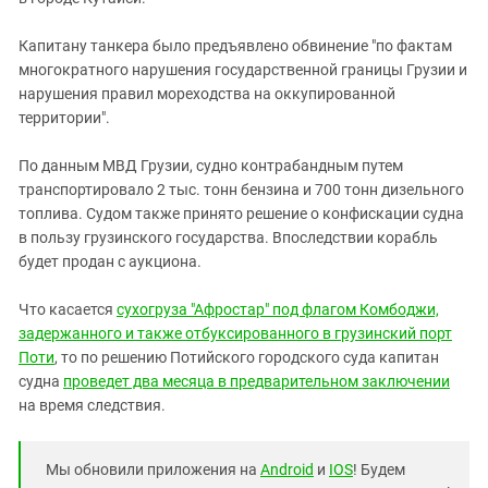
Капитану танкера было предъявлено обвинение "по фактам
многократного нарушения государственной границы Грузии и
нарушения правил мореходства на оккупированной
территории".
По данным МВД Грузии, судно контрабандным путем
транспортировало 2 тыс. тонн бензина и 700 тонн дизельного
топлива. Судом также принято решение о конфискации судна
в пользу грузинского государства. Впоследствии корабль
будет продан с аукциона.
Что касается
сухогруза "Афростар" под флагом Комбоджи,
задержанного и также отбуксированного в грузинский порт
Поти
, то по решению Потийского городского суда капитан
судна
проведет два месяца в предварительном заключении
на время следствия.
Мы обновили приложения на
Android
и
IOS
! Будем