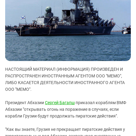
ЗАСТАВЛЯЕТ
Дагестан
КАВКАЗ ЗА ПАЛЕСТИНУ
Ингушетия
ИНАКОМЫСЛИЕ В ЧЕЧНЕ
Кабардино-Балкария
ПРЕСЛЕДОВАНИЕ АКТИВИСТОВ
МОБИЛИЗАЦИЯ И ПРОТЕСТЫ
Калмыкия
Карачаево-Черкесия
Краснодарский край
Нагорный Карабах
НАСТОЯЩИЙ МАТЕРИАЛ (ИНФОРМАЦИЯ) ПРОИЗВЕДЕН И
Российская Федерация
РАСПРОСТРАНЕН ИНОСТРАННЫМ АГЕНТОМ ООО "МЕМО",
Ростовская область
ЛИБО КАСАЕТСЯ ДЕЯТЕЛЬНОСТИ ИНОСТРАННОГО АГЕНТА
ООО "МЕМО".
Северная Осетия - Алания
СКФО
Президент Абхазии
Сергей Багапш
приказал кораблям ВМФ
Ставропольский край
Абхазии "открывать огонь на поражение в случаях, если
корабли Грузии будут продолжать пиратские действия".
Чечня
Южная Осетия
"Как вы знаете, Грузия не прекращает пиратские действия у