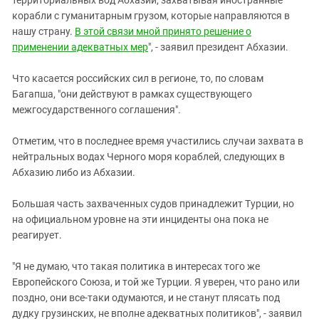
территориальных вод Абхазии, захватывая иностранные
Южный Кавказ
корабли с гуманитарным грузом, которые направляются в
ЮФО
нашу страну.
В этой связи мной принято решение о
применении адекватных мер
", - заявил президент Абхазии.
Что касается российских сил в регионе, то, по словам
Багапша, "они действуют в рамках существующего
межгосударственного соглашения".
Отметим, что в последнее время участились случаи захвата в
нейтральных водах Черного моря кораблей, следующих в
Абхазию либо из Абхазии.
Большая часть захваченных судов принадлежит Турции, но
на официальном уровне на эти инциденты она пока не
реагирует.
"Я не думаю, что такая политика в интересах того же
Европейского Союза, и той же Турции. Я уверен, что рано или
поздно, они все-таки одумаются, и не станут плясать под
дудку грузинских, не вполне адекватных политиков", - заявил