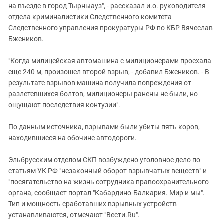
Южный Кавказ
на въезде в город Тырныауз", - рассказал и.о. руководителя
отдела криминалистики Следственного комитета
ЮФО
Следственного управления прокуратуры РФ по КБР Вячеслав
Бжеников.
"Когда милицейская автомашина с милиционерами проехала
еще 240 м, произошел второй взрыв, - добавил Бжеников. - В
результате взрывов машина получила повреждения от
разлетевшихся болтов, милиционеры ранены не были, но
ощущают последствия контузии".
По данным источника, взрывами были убиты пять коров,
находившиеся на обочине автодороги.
Эльбрусским отделом СКП возбуждено уголовное дело по
статьям УК РФ "незаконный оборот взрывчатых веществ" и
"посягательство на жизнь сотрудника правоохранительного
органа, сообщает портал "Кабардино-Балкария. Мир и мы".
Тип и мощность сработавших взрывных устройств
устанавливаются, отмечают "Вести.Ru".