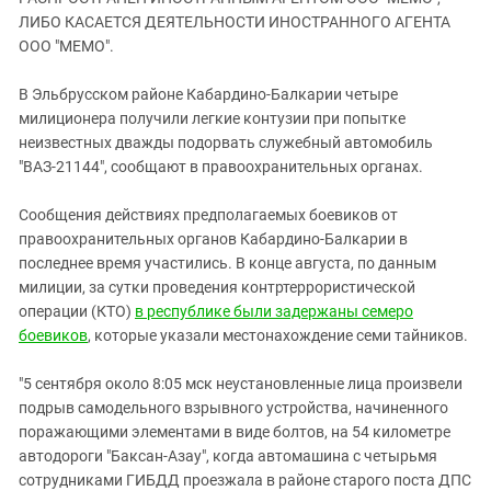
ЗАСТАВЛЯЕТ
Дагестан
ЛИБО КАСАЕТСЯ ДЕЯТЕЛЬНОСТИ ИНОСТРАННОГО АГЕНТА
КАВКАЗ ЗА ПАЛЕСТИНУ
ООО "МЕМО".
Ингушетия
ИНАКОМЫСЛИЕ В ЧЕЧНЕ
Кабардино-Балкария
ПРЕСЛЕДОВАНИЕ АКТИВИСТОВ
В Эльбрусском районе Кабардино-Балкарии четыре
МОБИЛИЗАЦИЯ И ПРОТЕСТЫ
милиционера получили легкие контузии при попытке
Калмыкия
неизвестных дважды подорвать служебный автомобиль
Карачаево-Черкесия
"ВАЗ-21144", сообщают в правоохранительных органах.
Краснодарский край
Сообщения действиях предполагаемых боевиков от
Нагорный Карабах
правоохранительных органов Кабардино-Балкарии в
Российская Федерация
последнее время участились. В конце августа, по данным
милиции, за сутки проведения контртеррористической
Ростовская область
операции (КТО)
в республике были задержаны семеро
Северная Осетия - Алания
боевиков
, которые указали местонахождение семи тайников.
СКФО
"5 сентября около 8:05 мск неустановленные лица произвели
Ставропольский край
подрыв самодельного взрывного устройства, начиненного
Чечня
поражающими элементами в виде болтов, на 54 километре
автодороги "Баксан-Азау", когда автомашина с четырьмя
Южная Осетия
сотрудниками ГИБДД проезжала в районе старого поста ДПС