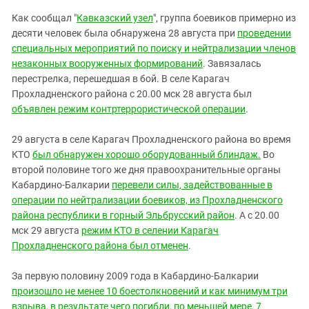
Как сообщал "
Кавказский узел
", группа боевиков примерно из
десяти человек была обнаружена 28 августа при
проведении
специальных мероприятий по поиску и нейтрализации членов
незаконных вооруженных формирований
. Завязалась
перестрелка, перешедшая в бой. В селе Карагач
Прохладненского района с 20.00 мск 28 августа был
объявлен режим контртеррористической операции
.
29 августа в селе Карагач Прохладненского района во время
КТО
был обнаружен хорошо оборудованный блиндаж.
Во
второй половине того же дня правоохранительные органы
Кабардино-Балкарии
перевели силы, задействованные в
операции по нейтрализации боевиков, из Прохладненского
района республики в горный Эльбрусский район
. А с 20.00
мск 29 августа
режим КТО в селении Карагач
Прохладненского района был отменен
.
За первую половину 2009 года в Кабардино-Балкарии
произошло не менее 10 боестолкновений и как минимум три
взрыва, в результате чего погибли, по меньшей мере, 7