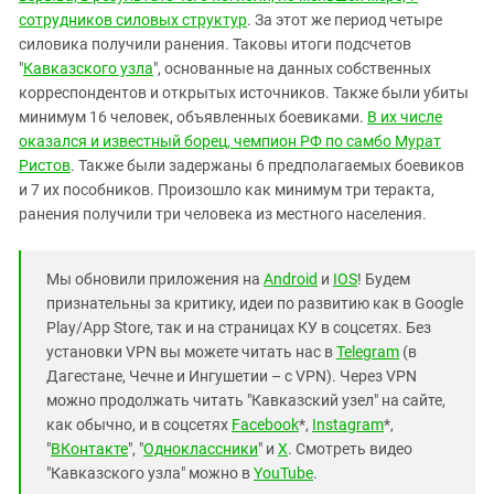
сотрудников силовых структур
. За этот же период четыре
силовика получили ранения. Таковы итоги подсчетов
"
Кавказского узла
", основанные на данных собственных
корреспондентов и открытых источников. Также были убиты
минимум 16 человек, объявленных боевиками.
В их числе
оказался и известный борец, чемпион РФ по самбо Мурат
Ристов
. Также были задержаны 6 предполагаемых боевиков
и 7 их пособников. Произошло как минимум три теракта,
ранения получили три человека из местного населения.
Мы обновили приложения на
Android
и
IOS
! Будем
признательны за критику, идеи по развитию как в Google
Play/App Store, так и на страницах КУ в соцсетях. Без
установки VPN вы можете читать нас в
Telegram
(в
Дагестане, Чечне и Ингушетии – с VPN). Через VPN
можно продолжать читать "Кавказский узел" на сайте,
как обычно, и в соцсетях
Facebook
*,
Instagram
*,
"
ВКонтакте
", "
Одноклассники
" и
X
. Смотреть видео
"Кавказского узла" можно в
YouTube
.