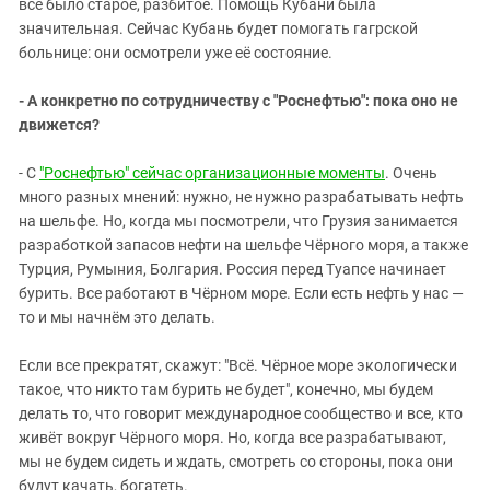
всё было старое, разбитое. Помощь Кубани была
значительная. Сейчас Кубань будет помогать гагрской
больнице: они осмотрели уже её состояние.
- А конкретно по сотрудничеству с "Роснефтью": пока оно не
движется?
- С
"Роснефтью" сейчас организационные моменты
. Очень
много разных мнений: нужно, не нужно разрабатывать нефть
на шельфе. Но, когда мы посмотрели, что Грузия занимается
разработкой запасов нефти на шельфе Чёрного моря, а также
Турция, Румыния, Болгария. Россия перед Туапсе начинает
бурить. Все работают в Чёрном море. Если есть нефть у нас —
то и мы начнём это делать.
Если все прекратят, скажут: "Всё. Чёрное море экологически
такое, что никто там бурить не будет", конечно, мы будем
делать то, что говорит международное сообщество и все, кто
живёт вокруг Чёрного моря. Но, когда все разрабатывают,
мы не будем сидеть и ждать, смотреть со стороны, пока они
будут качать, богатеть.