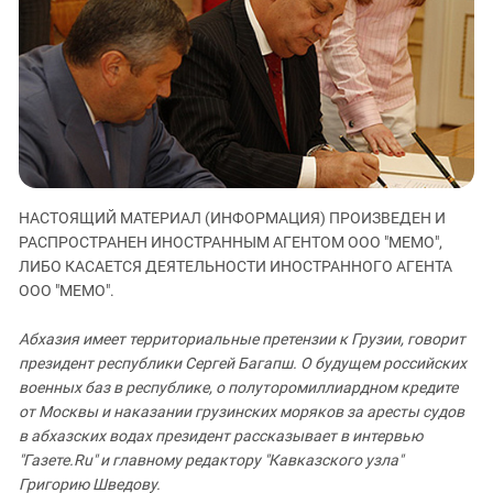
ЗАСТАВЛЯЕТ
Дагестан
КАВКАЗ ЗА ПАЛЕСТИНУ
Ингушетия
ИНАКОМЫСЛИЕ В ЧЕЧНЕ
Кабардино-Балкария
ПРЕСЛЕДОВАНИЕ АКТИВИСТОВ
МОБИЛИЗАЦИЯ И ПРОТЕСТЫ
Калмыкия
Карачаево-Черкесия
Краснодарский край
НАСТОЯЩИЙ МАТЕРИАЛ (ИНФОРМАЦИЯ) ПРОИЗВЕДЕН И
Нагорный Карабах
РАСПРОСТРАНЕН ИНОСТРАННЫМ АГЕНТОМ ООО "МЕМО",
Российская Федерация
ЛИБО КАСАЕТСЯ ДЕЯТЕЛЬНОСТИ ИНОСТРАННОГО АГЕНТА
ООО "МЕМО".
Ростовская область
Северная Осетия - Алания
Абхазия имеет территориальные претензии к Грузии, говорит
СКФО
президент республики Сергей Багапш. О будущем российских
военных баз в республике, о полуторомиллиардном кредите
Ставропольский край
от Москвы и наказании грузинских моряков за аресты судов
Чечня
в абхазских водах президент рассказывает в интервью
"Газете.Ru" и главному редактору "Кавказского узла"
Южная Осетия
Григорию Шведову.