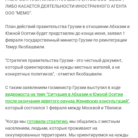
ЗАСТАВЛЯЕТ
Дагестан
ЛИБО КАСАЕТСЯ ДЕЯТЕЛЬНОСТИ ИНОСТРАННОГО АГЕНТА
КАВКАЗ ЗА ПАЛЕСТИНУ
ООО "МЕМО".
Ингушетия
ИНАКОМЫСЛИЕ В ЧЕЧНЕ
Кабардино-Балкария
ПРЕСЛЕДОВАНИЕ АКТИВИСТОВ
План действий правительства Грузии в отношении Абхазии и
МОБИЛИЗАЦИЯ И ПРОТЕСТЫ
Южной Осетии будет представлен до конца июня, заявил 1
Калмыкия
февраля государственный министр Грузии по реинтеграции
Карачаево-Черкесия
Темур Якобашвили.
Краснодарский край
"Стратегия правительства Грузии - это честный документ,
Нагорный Карабах
который ориентирован на нужды местных жителей, а не
Российская Федерация
конкретных политиков", - отметил Якобашвили.
Ростовская область
С таким заявлением госминистр Грузии выступил в ходе
Северная Осетия - Алания
видеомоста на тему "Ситуация в Абхазии и Южной Осетии
СКФО
после окончания девятого раунда Женевских консультаций"
,
который состоялся 1 февраля между Москвой и Тбилиси.
Ставропольский край
Чечня
"Когда мы
готовили стратегию
, мы общались с местным
населением, людьми, которые проживают на
Южная Осетия
оккупированных территориях. Мы ориентируемся на нужды