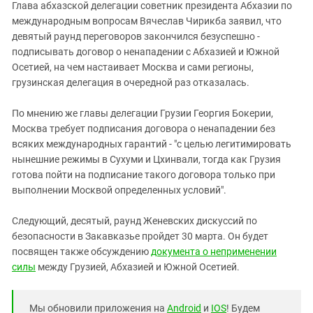
Глава абхазской делегации советник президента Абхазии по
международным вопросам Вячеслав Чирикба заявил, что
девятый раунд переговоров закончился безуспешно -
подписывать договор о ненападении с Абхазией и Южной
Осетией, на чем настаивает Москва и сами регионы,
грузинская делегация в очередной раз отказалась.
По мнению же главы делегации Грузии Георгия Бокерии,
Москва требует подписания договора о ненападении без
всяких международных гарантий - "с целью легитимировать
нынешние режимы в Сухуми и Цхинвали, тогда как Грузия
готова пойти на подписание такого договора только при
выполнении Москвой определенных условий".
Следующий, десятый, раунд Женевских дискуссий по
безопасности в Закавказье пройдет 30 марта. Он будет
посвящен также обсуждению
документа о неприменении
силы
между Грузией, Абхазией и Южной Осетией.
Мы обновили приложения на
Android
и
IOS
! Будем