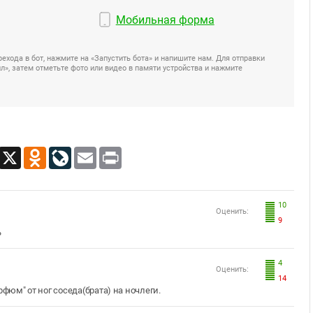
Мобильная форма
ехода в бот, нажмите на «Запустить бота» и напишите нам. Для отправки
», затем отметьте фото или видео в памяти устройства и нажмите
App
Viber
X
Odnoklassniki
LiveJournal
Email
Print
10
Оценить:
9
ь
4
Оценить:
14
рфюм" от ног соседа(брата) на ночлеги.