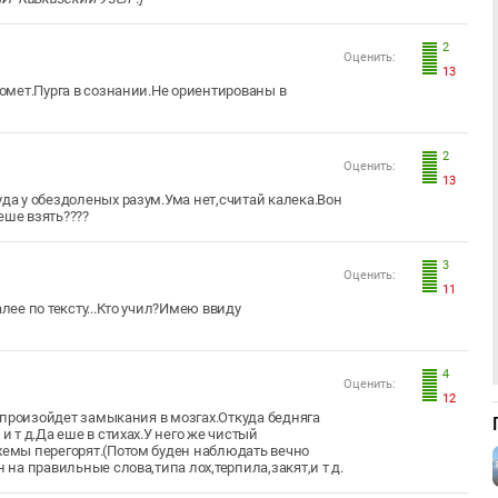
2
Оценить:
13
помет.Пурга в сознании.Не ориентированы в
2
Оценить:
13
уда у обездоленых разум.Ума нет,считай калека.Вон
 еше взять????
3
Оценить:
11
лее по тексту...Кто учил?Имею ввиду
4
Оценить:
12
ас произойдет замыкания в мозгах.Откуда бедняга
и т д.Да еше в стихах.У него же чистый
схемы перегорят.(Потом буден наблюдать вечно
 на правильные слова,типа лох,терпила,закят,и т д.