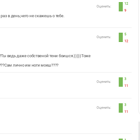
12
Оценить:
9
аз в день,чего не скажешь о тебе.
5
Оценить:
12
??Ты ведь даже собственой тени боишся.)))))Тоже
????Сам лично им ноги моеш????
3
Оценить:
11
3
Оценить:
11