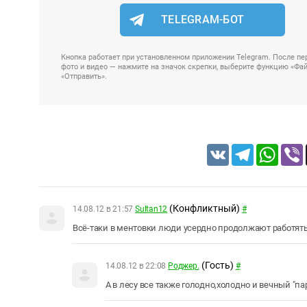
TELEGRAM-БОТ
Кнопка работает при установленном приложении Telegram. После пер
фото и видео — нажмите на значок скрепки, выберите функцию «Файл
«Отправить».
VK
Telegram
Whats
(Конфликтный)
14.08.12 в 21:57
Sultan12
#
Всё-таки в ментовки люди усердно продолжают работят
(Гость)
14.08.12 в 22:08
Роджер.
#
А в лесу все также голодно,холодно и вечный "па