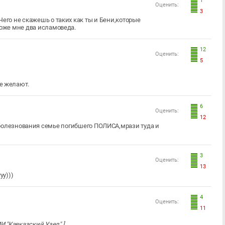
1
Оценить:
3
Чего не скажешь о таких как ты и Бени,которые
Тоже мне два исламоведа.
12
Оценить:
5
не желают.
6
Оценить:
12
.Соболезнования семье погибшего ПОЛИСА,мрази туда и
3
Оценить:
13
уу)))
4
Оценить:
11
 "Кавказский Узел".]