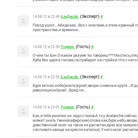
(Эксперт)
14.08.12 в 22:49
БэнДжойс.
#
Поезд ушел....Абиднааа...Все с мозгами,а этим-куриный 
пространстве и времени...
(Гость)
14.08.12 в 22:50
Роджер.
#
О чем ты Бэн.О каком разуме ты говориш????Акстись,отк
Куба без царя в голове,гастрабарит на стройки.Что с него
(Эксперт)
14.08.12 в 22:55
БэнДжойс.
#
Буря мглою небо(мозги)кроет,вихри снежные крутя....И да
революционЭров?...Вряд ли...
(Гость)
14.08.12 в 23:01
Роджер.
#
Бэн,я тебя умоляю не надо стихов.А то у Avalanche сейч
может знать такие(кафирские)слова как,буря,небо,вихри, 
девственный мозг на такое не расчитан,враз все микро
сопливого овоща на кресле каталки).У него мозг расчитан