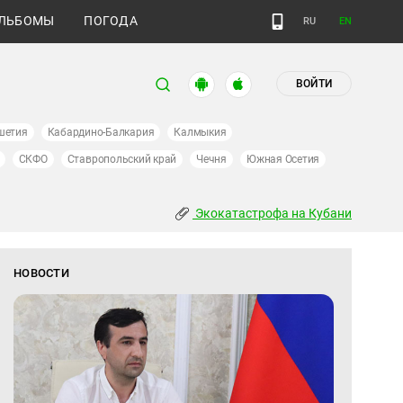
ЛЬБОМЫ
ПОГОДА
RU
EN
ВОЙТИ
шетия
Кабардино-Балкария
Калмыкия
СКФО
Ставропольский край
Чечня
Южная Осетия
Экокатастрофа на Кубани
НОВОСТИ