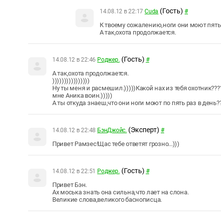
(Гость)
14.08.12 в 22:17
Cuda
#
К твоему сожалению,ноги они моют пять р
А так,охота продолжается.
(Гость)
14.08.12 в 22:46
Роджер.
#
А так,охота продолжается.
))))))))))))))))
Ну ты меня и расмешил.)))))Какой нах из тебя охотник??
мне Аника воин.)))))
А ты откуда знаеш,что они ноги моют по пять раз в день
(Эксперт)
14.08.12 в 22:48
БэнДжойс.
#
Привет Рамзес!Щас тебе ответят грозно...)))
(Гость)
14.08.12 в 22:51
Роджер.
#
Привет Бэн.
Ах моська знать она сильна,что лает на слона.
Великие слова,великого баснописца.