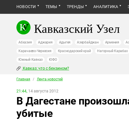
НОВОСТИ
ТЕМЫ
ТРЕНДЫ
АНАЛИТИКА
Кавказский Узел
Абхазия
Аджария
Адыгея
Азербайджан
Армения
А
Карачаево-Черкесия
Краснодарский край
Нагорный Карабах
Южный Кавказ
ЮФО
Кавказ: что с бензином?
Главная
/
Лента новостей
21:44,
14 августа 2012
В Дагестане произошла
убитые