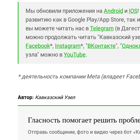
Мы обновили приложения на
Android
и
IOS
развитию как в Google Play/App Store, так 
вы можете читать нас в
Telegram
(в Дагест
можно продолжать читать "Кавказский узел"
Facebook
*,
Instagram
*, "
ВКонтакте
", "
Однок
узла" можно в
YouTube
.
* деятельность компании Meta (владеет Faceb
Автор:
Кавказский Узел
Гласность помогает решить пробл
Отправь сообщение, фото и видео через бот «К