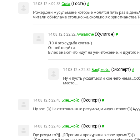
(Гость)
15.08.12 в 09:33
Cuda
#
Рожер,они мусульмане,которые молятся пять раз в день.
читали об Исламе столько же,сколько я о христианстве.
(Хулиган)
14.08.12 в 22:22
Avalanche
#
Л 0 Х это судьба султан)
От неё не уйти.
В лес знают что идут на уничтожение, и другого 
(Эксперт)
14.08.12 в 22:35
БэнДжойс.
#
Ну и пусть уходят,если кое чего нема..
место....
(Эксперт)
14.08.12 в 22:43
БэнДжойс.
#
Ну вот...)))Не отягощенные разумом,минусы ставят)))Аууу
(Эксперт)
14.08.12 в 22:45
БэнДжойс.
#
Где разум то?)[...]?Пропили прокурили в свое время?))))
[Комментарий отредактирован модератором Интернет-СМИ