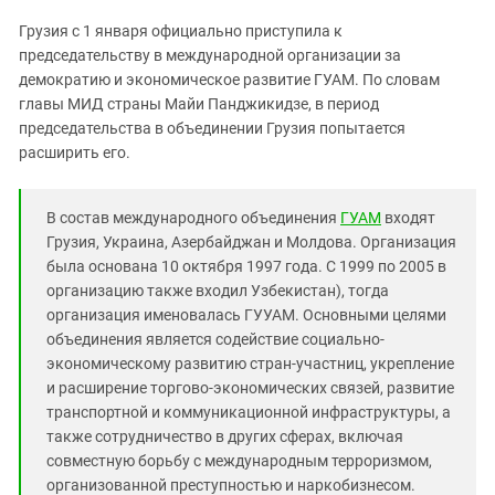
ЗАСТАВЛЯЕТ
Дагестан
Грузия с 1 января официально приступила к
КАВКАЗ ЗА ПАЛЕСТИНУ
Ингушетия
председательству в международной организации за
ИНАКОМЫСЛИЕ В ЧЕЧНЕ
демократию и экономическое развитие ГУАМ. По словам
Кабардино-Балкария
ПРЕСЛЕДОВАНИЕ АКТИВИСТОВ
главы МИД страны Майи Панджикидзе, в период
МОБИЛИЗАЦИЯ И ПРОТЕСТЫ
Калмыкия
председательства в объединении Грузия попытается
расширить его.
Карачаево-Черкесия
Краснодарский край
В состав международного объединения
ГУАМ
входят
Нагорный Карабах
Грузия, Украина, Азербайджан и Молдова. Организация
Российская Федерация
была основана 10 октября 1997 года. С 1999 по 2005 в
организацию также входил Узбекистан), тогда
Ростовская область
организация именовалась ГУУАМ. Основными целями
Северная Осетия - Алания
объединения является содействие социально-
СКФО
экономическому развитию стран-участниц, укрепление
и расширение торгово-экономических связей, развитие
Ставропольский край
транспортной и коммуникационной инфраструктуры, а
Чечня
также сотрудничество в других сферах, включая
совместную борьбу с международным терроризмом,
Южная Осетия
организованной преступностью и наркобизнесом.