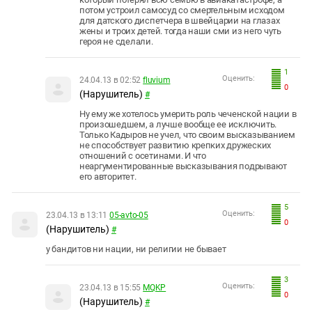
потом устроил самосуд со смертельным исходом
для датского диспетчера в швейцарии на глазах
жены и троих детей. тогда наши сми из него чуть
героя не сделали.
1
Оценить:
24.04.13 в 02:52
fluvium
0
(Нарушитель)
#
Ну ему же хотелось умерить роль чеченской нации в
произошедшем, а лучше вообще ее исключить.
Только Кадыров не учел, что своим высказыванием
не способствует развитию крепких дружеских
отношений с осетинами. И что
неаргументированные высказывания подрывают
его авторитет.
5
Оценить:
23.04.13 в 13:11
05-avto-05
0
(Нарушитель)
#
у бандитов ни нации, ни религии не бывает
3
Оценить:
23.04.13 в 15:55
MQKP
0
(Нарушитель)
#