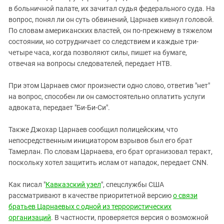
в больничной палате, их зачитал судья федерального суда. На
вопрос, понял ли он суть обвинений, Царнаев кивнул головой.
По словам американских властей, он по-прежнему в тяжелом
состоянии, но сотрудничает со следствием и каждые три-
четыре часа, когда позволяют силы, пишет на бумаге,
отвечая на вопросы следователей, передает НТВ.
При этом Царнаев смог произнести одно слово, ответив "нет"
на вопрос, способен ли он самостоятельно оплатить услуги
адвоката, передает "Би-Би-Си".
Также Джохар Царнаев сообщил полицейским, что
непосредственным инициатором взрывов был его брат
Тамерлан. По словам Царнаева, его брат организовал теракт,
поскольку хотел защитить ислам от нападок, передает CNN.
Как писал "
Кавказский узел
", спецслужбы США
рассматривают в качестве приоритетной версию
о связи
братьев Царнаевых с одной из террористических
организаций
. В частности, проверяется версия о возможной