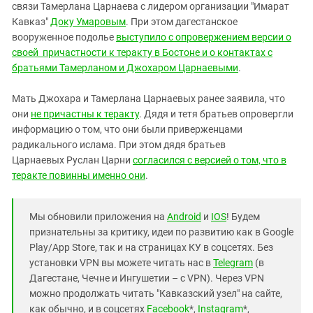
связи Тамерлана Царнаева с лидером организации "Имарат
Кавказ"
Доку Умаровым
. При этом дагестанское
вооруженное подолье
выступило с опровержением версии о
своей причастности к теракту в Бостоне и о контактах с
братьями Тамерланом и Джохаром Царнаевыми
.
Мать Джохара и Тамерлана Царнаевых ранее заявила, что
они
не причастны к теракту
. Дядя и тетя братьев опровергли
информацию о том, что они были приверженцами
радикального ислама. При этом дядя братьев
Царнаевых Руслан Царни
согласился с версией о том, что в
теракте повинны именно они
.
Мы обновили приложения на
Android
и
IOS
! Будем
признательны за критику, идеи по развитию как в Google
Play/App Store, так и на страницах КУ в соцсетях. Без
установки VPN вы можете читать нас в
Telegram
(в
Дагестане, Чечне и Ингушетии – с VPN). Через VPN
можно продолжать читать "Кавказский узел" на сайте,
как обычно, и в соцсетях
Facebook
*,
Instagram
*,