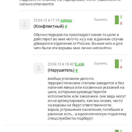
сильно отличаются.
2
Оценить:
23.04.13 в 17:15
volgarь
0
(Конфликтный)
#
Обычно террористы преследуют какие-то цели и
действуют во имя чего-то. ну у нас в данном случае
дбиваются отделения от России. Во имя чего и для
чего были эти взрывы мне лично непонятно.
1
Оценить:
23.04.13 в 18:42
9_volk
0
(Нарушитель)
#
вообще уголовное дело по
террористическим статьям заводится и без
наличия явных или косвенных указаний на
цели, которыми руководствуются
исполнители или заказчики. они ведь могут
их не артикулировать. как мы знаем, часто
за взрывы не берут ответственности.
взрыв, устрашение населения, погибшие и
раненые есть... а идеологическую подоплеку
спецслужбисты подберут.
0