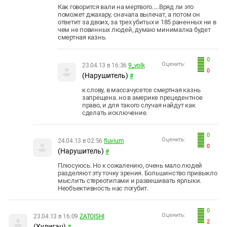
Как говорится вали на мертвого.....Вряд ли это
поможет джахару, сначала вылечат, а потом он
ответит за двоих, за трех убитых и 185 раненных ни в
чем не повинных людей, думаю минималка будет
смертная казнь.
0
Оценить:
23.04.13 в 16:36
9_volk
0
(Нарушитель)
#
к слову, в массачусетсе смертная казнь
запрещена. но в америке прецедентное
право, и для такого случая найдут как
сделать исключение.
0
Оценить:
24.04.13 в 02:56
fluvium
0
(Нарушитель)
#
Плюсуюсь. Но к сожалению, очень мало людей
разделяют эту точку зрения. Большинство привыкло
мыслить стереотипами и развешивать ярлыки.
Необъективность нас погубит.
0
Оценить:
23.04.13 в 16:09
ZATOISHI
2
(Хулиган)