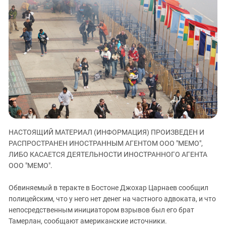
ЗАСТАВЛЯЕТ
Дагестан
КАВКАЗ ЗА ПАЛЕСТИНУ
Ингушетия
ИНАКОМЫСЛИЕ В ЧЕЧНЕ
Кабардино-Балкария
ПРЕСЛЕДОВАНИЕ АКТИВИСТОВ
МОБИЛИЗАЦИЯ И ПРОТЕСТЫ
Калмыкия
Карачаево-Черкесия
Краснодарский край
Нагорный Карабах
Российская Федерация
НАСТОЯЩИЙ МАТЕРИАЛ (ИНФОРМАЦИЯ) ПРОИЗВЕДЕН И
Ростовская область
РАСПРОСТРАНЕН ИНОСТРАННЫМ АГЕНТОМ ООО "МЕМО",
Северная Осетия - Алания
ЛИБО КАСАЕТСЯ ДЕЯТЕЛЬНОСТИ ИНОСТРАННОГО АГЕНТА
СКФО
ООО "МЕМО".
Ставропольский край
Обвиняемый в теракте в Бостоне Джохар Царнаев сообщил
Чечня
полицейским, что у него нет денег на частного адвоката, и что
непосредственным инициатором взрывов был его брат
Южная Осетия
Тамерлан, сообщают американские источники.