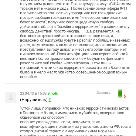
отсутствием доказательств. Правящему режиму в США в этом
теракте нет никакой нужды. После грандиозной аферы 9/11
правительство полностью упразднило все гражданские
права и свободы граждан во имя "интересов национальной
безопасности", получило беспрецедентную свободу
действий в области "борьбы с терроризмом" и расширять эту
свободу действий просто некуда. Да, разумеется, на
бостонских трупах сейчас отпиарятся и политики, и,
возможно, спецслужбы урвут на распил побольше казенных
денег, но утверждать на этом основании, что извлекшие из
преступления выгоду шакалы и есть его организаторы, нет
никаких оснований. Пока что официальная версия событий
выглядит более правдоподобно, чем безумные фантазии
разоблачителей глобального заговора. С той лишь
поправкой, что никаких террористических актов в Бостоне не
было, а имело место убийство, совершенное общеопасным
способом.
1
Оценить:
23.04.13 в 16:33
9_volk
0
(Нарушитель)
#
"
С той лишь поправкой, что никаких террористических актов
в Бостоне не было, а имело место убийство, совершенное
общеопасным способом.
"
спорное утверждение. если, например, взять
квалифицирующие признаки из уголовного закона РФ, то это
стопроцентный теракт. с америиканскими нормами
подробно не знаком, но, подозреваю, что от наших они не