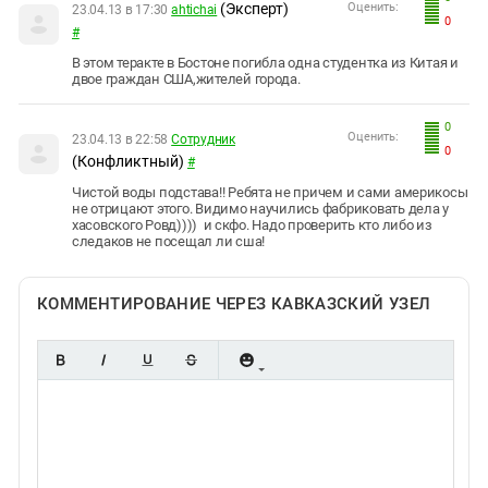
(Эксперт)
Оценить:
23.04.13 в 17:30
ahtichai
0
#
В этом теракте в Бостоне погибла одна студентка из Китая и
двое граждан США,жителей города.
0
Оценить:
23.04.13 в 22:58
Сотрудник
0
(Конфликтный)
#
Чистой воды подстава!! Ребята не причем и сами америкосы
не отрицают этого. Видимо научились фабриковать дела у
хасовского Ровд)))) и скфо. Надо проверить кто либо из
следаков не посещал ли сша!
КОММЕНТИРОВАНИЕ ЧЕРЕЗ КАВКАЗСКИЙ УЗЕЛ