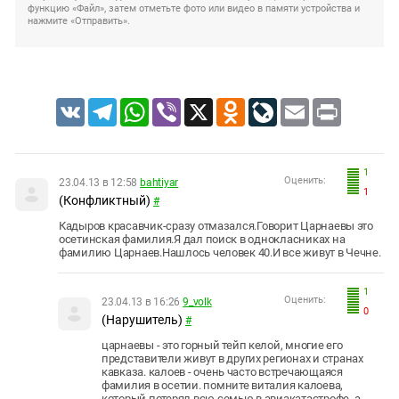
функцию «Файл», затем отметьте фото или видео в памяти устройства и
нажмите «Отправить».
VK
Telegram
WhatsApp
Viber
X
Odnoklassniki
LiveJournal
Email
Print
1
Оценить:
23.04.13 в 12:58
bahtiyar
1
(Конфликтный)
#
Кадыров красавчик-сразу отмазался.Говорит Царнаевы это
осетинская фамилия.Я дал поиск в однокласниках на
фамилию Царнаев.Нашлось человек 40.И все живут в Чечне.
1
Оценить:
23.04.13 в 16:26
9_volk
0
(Нарушитель)
#
царнаевы - это горный тейп келой, многие его
представители живут в других регионах и странах
кавказа. калоев - очень часто встречающаяся
фамилия в осетии. помните виталия калоева,
который потерял всю семью в авиакатастрофе, а