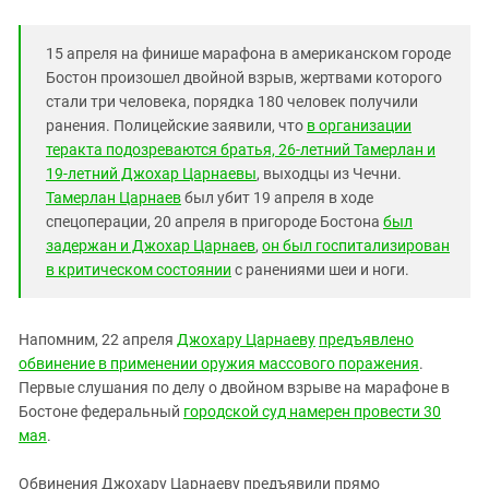
Южный Кавказ
ЮФО
15 апреля на финише марафона в американском городе
Бостон произошел двойной взрыв, жертвами которого
стали три человека, порядка 180 человек получили
ранения. Полицейские заявили, что
в организации
теракта подозреваются братья, 26-летний Тамерлан и
19-летний Джохар Царнаевы
, выходцы из Чечни.
Тамерлан Царнаев
был убит 19 апреля в ходе
спецоперации, 20 апреля в пригороде Бостона
был
задержан и Джохар Царнаев
,
он был госпитализирован
в критическом состоянии
с ранениями шеи и ноги.
Напомним, 22 апреля
Джохару Царнаеву
предъявлено
обвинение в применении оружия массового поражения
.
Первые слушания по делу о двойном взрыве на марафоне в
Бостоне федеральный
городской суд намерен провести 30
мая
.
Обвинения Джохару Царнаеву предъявили прямо