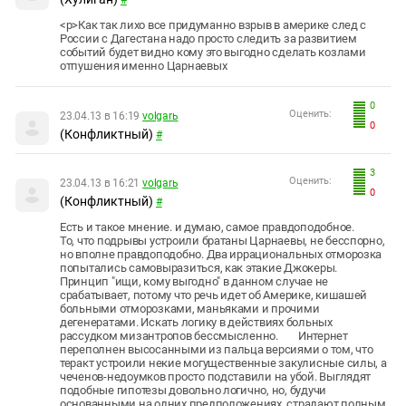
#
<p>Как так лихо все придуманно взрыв в америке след с
России с Дагестана надо просто следить за развитием
событий будет видно кому это выгодно сделать козлами
отпушения именно Царнаевых
0
Оценить:
23.04.13 в 16:19
volgarь
0
(Конфликтный)
#
3
Оценить:
23.04.13 в 16:21
volgarь
0
(Конфликтный)
#
Есть и такое мнение. и думаю, самое правдоподобное.
То, что подрывы устроили братаны Царнаевы, не бесспорно,
но вполне правдоподобно. Два иррациональных отморозка
попытались самовыразиться, как этакие Джокеры.
Принцип "ищи, кому выгодно" в данном случае не
срабатывает, потому что речь идет об Америке, кишашей
больными отморозками, маньяками и прочими
дегенератами. Искать логику в действиях больных
рассудком мизантропов бессмысленно. Интернет
переполнен высосанными из пальца версиями о том, что
теракт устроили некие могущественные закулисные силы, а
чеченов-недоумков просто подставили на убой. Выглядят
подобные гипотезы довольно логично, но, будучи
основанными на одних предположениях, страдают полным