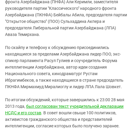
Южный Кавказ
фронта Азербайджана (ПНФА) Али Керимли, заместителя
руководителя партии "Классического" народного фронта
ЮФО
Азербайджана (ПКНФА) Бейбалы Абила, председателя партии
"Открытое общество" (ПОО) Сульхаддина Акпера и
председателя Либеральной партии Азербайджана (ЛПА)
Аваза Темирхана.
По скайпу и телефону к обсуждению присоединились
находящиеся за пределами Азербайджана лидер ПОО, экс-
спикер парламента Расул Гулиев и соучредитель Форума
интеллигенции Азербайджана, автор идеи создания
Национального совета, кинодраматург Рустам
Ибрагимбеков, а также находящиеся в стране председатель
ПКНФА Мирмахмуд Миралиоглу и лидер ЛПА Лала Шовкет.
По итогам обсуждений, которые завершились к 23:00 28 мая
2013 года,
был согласован текст учредительной декларации
НСДС и его состав
. В совет вошли свыше 100 политиков,
активистов гражданского общества и представителей
интеллигенции, согласие которых было получено заранее.