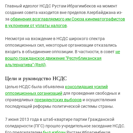
Главный идеолог НСДС Рустам Ибрагимбеков на момент
создания совета находится вне пределов Азербайджана из-
за
обвинения возглавляемого им Союза кинематографистов
в уклонении от уплаты налогов
.
Несмотря на вхождение в НСДС широкого спектра
оппозиционных сил, некоторые организации отказались
входить в объединение оппозиции. В частности, в совет
не
вошло гражданское движение "Республиканская
альтернатива" (ReAl)
.
Цели и руководство НСДС
Целью НСДС была объявлена
консолидация усилий
оппозиционных организаций
для проведения свободных и
справедливых
президентских выборов
и осуществления
последующей реформы политической системы страны.
7 июня 2013 года в штаб-квартире партии Гражданской
солидарности (ПГС) прошло учредительное заседание НСДС.
Его председателем
был избран
Рустам Ибрагимбеков.