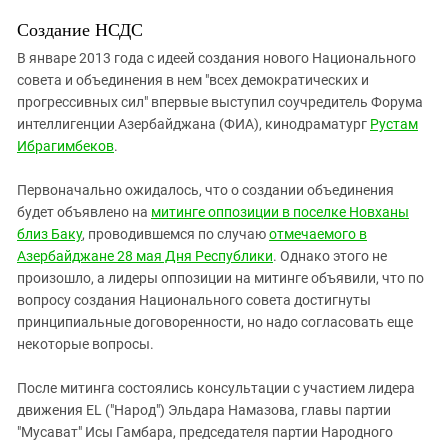
ЗАСТАВЛЯЕТ
Дагестан
Создание НСДС
КАВКАЗ ЗА ПАЛЕСТИНУ
Ингушетия
ИНАКОМЫСЛИЕ В ЧЕЧНЕ
В январе 2013 года с идеей создания нового Национального
Кабардино-Балкария
совета и объединения в нем "всех демократических и
ПРЕСЛЕДОВАНИЕ АКТИВИСТОВ
прогрессивных сил" впервые выступил соучредитель Форума
МОБИЛИЗАЦИЯ И ПРОТЕСТЫ
Калмыкия
интеллигенции Азербайджана (ФИА), кинодраматург
Рустам
Карачаево-Черкесия
Ибрагимбеков
.
Краснодарский край
Первоначально ожидалось, что о создании объединения
Нагорный Карабах
будет объявлено на
митинге оппозиции в поселке Новханы
близ Баку
Российская Федерация
, проводившемся по случаю
отмечаемого в
Азербайджане 28 мая Дня Республики
. Однако этого не
Ростовская область
произошло, а лидеры оппозиции на митинге объявили, что по
Северная Осетия - Алания
вопросу создания Национального совета достигнуты
принципиальные договоренности, но надо согласовать еще
СКФО
некоторые вопросы.
Ставропольский край
После митинга состоялись консультации с участием лидера
Чечня
движения EL ("Народ") Эльдара Намазова, главы партии
Южная Осетия
"Мусават" Исы Гамбара, председателя партии Народного