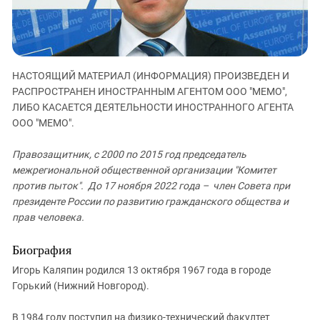
ЗАСТАВЛЯЕТ
Дагестан
КАВКАЗ ЗА ПАЛЕСТИНУ
Ингушетия
ИНАКОМЫСЛИЕ В ЧЕЧНЕ
Кабардино-Балкария
ПРЕСЛЕДОВАНИЕ АКТИВИСТОВ
МОБИЛИЗАЦИЯ И ПРОТЕСТЫ
НАСТОЯЩИЙ МАТЕРИАЛ (ИНФОРМАЦИЯ) ПРОИЗВЕДЕН И
Калмыкия
РАСПРОСТРАНЕН ИНОСТРАННЫМ АГЕНТОМ ООО "МЕМО",
Карачаево-Черкесия
ЛИБО КАСАЕТСЯ ДЕЯТЕЛЬНОСТИ ИНОСТРАННОГО АГЕНТА
ООО "МЕМО".
Краснодарский край
Нагорный Карабах
Правозащитник, с 2000 по 2015 год председатель
Российская Федерация
межрегиональной общественной организации "Комитет
против пыток". До 17 ноября 2022 года – член Совета при
Ростовская область
президенте России по развитию гражданского общества и
Северная Осетия - Алания
прав человека.
СКФО
Биография
Ставропольский край
Игорь Каляпин родился 13 октября 1967 года в городе
Чечня
Горький (Нижний Новгород).
Южная Осетия
В 1984 году поступил на физико-технический факултет