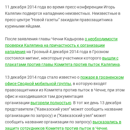
11 декабря 2014 года во время пресс-конференции Игорь
Каляпин подвергся нападению неизвестных. Неизвестные в
пресс-центре "Новой газеты" закидали правозащитника
куриными яйцами.
После заявления главы Чечни Кадырова
о необходимости
проверки Каляпина на причастность к организации
нападения
на Грозный 4 декабря 2014 года в Грозном
состоялся митинг, некоторые участники которого
вышли с
плакатами против главы Комитета против пыток Каляпина
.
13 декабря 2014 года стало известно о
пожаре в грозненском
офисе Сводной мобильной группы
, в которую входят
правозащитники из Комитета против пыток в Чечне, при этом
офис и находившаяся там документация
организации
выгорели полностью
. В тот же день 13 декабря
представители ("Кавказский узел" может сообщить название
организации по запросу) и ("Кавказский узел" может
сообщить название организации по запросу)
высказались в
защиту сотрудников Комитета против пыток в Чечне
.