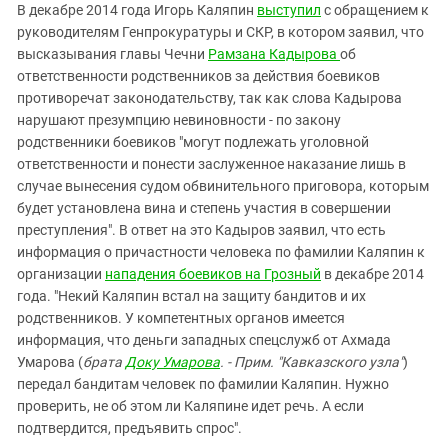
В декабре 2014 года Игорь Каляпин
выступил
с обращением к
руководителям Генпрокуратуры и СКР, в котором заявил, что
высказывания главы Чечни
Рамзана Кадырова
об
ответственности родственников за действия боевиков
противоречат законодательству, так как слова Кадырова
нарушают презумпцию невиновности - по закону
родственники боевиков "могут подлежать уголовной
ответственности и понести заслуженное наказание лишь в
случае вынесения судом обвинительного приговора, которым
будет установлена вина и степень участия в совершении
преступления". В ответ на это Кадыров заявил, что есть
информация о причастности человека по фамилии Каляпин к
организации
нападения боевиков на Грозный
в декабре 2014
года. "Некий Каляпин встал на защиту бандитов и их
родственников. У компетентных органов имеется
информация, что деньги западных спецслужб от Ахмада
Умарова (
брата
Доку Умарова
. - Прим. "Кавказского узла"
)
передал бандитам человек по фамилии Каляпин. Нужно
проверить, не об этом ли Каляпине идет речь. А если
подтвердится, предъявить спрос".