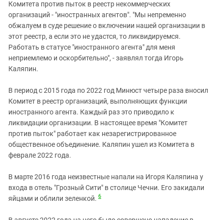
Комитета против пыток в реестр некоммерческих
организаций - "иностранных агентов". "Мы непременно
обжалуем в суде решение о включении нашей организации в
этот реестр, а если это не удастся, то ликвидируемся.
Работать в статусе "иностранного агента" для меня
неприемлемо и оскорбительно", - заявлял тогда Игорь
Каляпин.
В период с 2015 года по 2022 год Минюст четыре раза вносил
Комитет в реестр организаций, выполняющих функции
иностранного агента. Каждый раз это приводило к
ликвидации организации. В настоящее время "Комитет
против пыток" работает как незарегистрированное
общественное объединение. Каляпин ушел из Комитета в
феврале 2022 года.
В марте 2016 года неизвестные напали на Игоря Каляпина у
входа в отель "Грозный Сити" в столице Чечни. Его закидали
6
яйцами и облили зеленкой.
В августе 2022 года на него было совершено нападение в