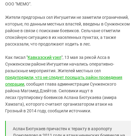
ЗАСТАВЛЯЕТ
ООО "МЕМО".
Дагестан
КАВКАЗ ЗА ПАЛЕСТИНУ
Ингушетия
ИНАКОМЫСЛИЕ В ЧЕЧНЕ
Жители предгорных сел Ингушетии не заметили ограничений,
которые, по данным местных властей, введены в Сунженском
Кабардино-Балкария
ПРЕСЛЕДОВАНИЕ АКТИВИСТОВ
районе в связи с поисками боевиков. Сельчане отметили
МОБИЛИЗАЦИЯ И ПРОТЕСТЫ
Калмыкия
спокойную ситуацию в их населенных пунктах, а также
Карачаево-Черкесия
рассказали, что продолжают ходить в лес.
Краснодарский край
Как писал "
Кавказский узел
", 13 мая за рекой Асса в
Нагорный Карабах
Сунженском районе Ингушетии начались оперативно-
разыскные мероприятия. Жителей местных сел
Российская Федерация
предупредили, что не следует посещать район проведения
Ростовская область
операции
, сообщил глава администрации Сунженского
Северная Осетия - Алания
района Магомед Дзейтов. Силовики ищут в
лесах группировку боевиков Аслана Бютукаева (амира
СКФО
Хамзата), которого считают организатором атаки на
Ставропольский край
Грозный в 2014 году, сообщили источники.
Чечня
Южная Осетия
Аслан Бютукаев причастен к теракту в аэропорту
Домодедово в 2011 году и атаке чеченских боевиков на