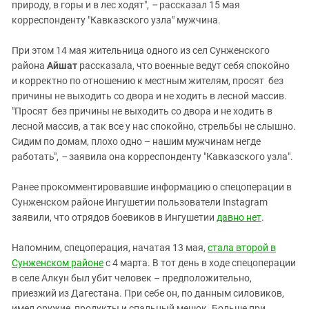
природу, в горы и в лес ходят",
–
рассказал 15 мая
корреспонденту "Кавказского узла" мужчина.
При этом 14 мая жительница одного из сел Сунженского
района
Айшат
рассказала, что военные ведут себя спокойно
и корректно по отношению к местным жителям, просят без
причины не выходить со двора и не ходить в лесной массив.
"Просят без причины не выходить со двора и не ходить в
лесной массив, а так все у нас спокойно, стрельбы не слышно.
Сидим по домам, плохо одно – нашим мужчинам негде
работать",
–
заявила она корреспонденту "Кавказского узла".
Ранее прокомментировавшие информацию о спецоперации в
Сунженском районе Ингушетии пользователи Instagram
заявили, что отрядов боевиков в Ингушетии
давно нет
.
Напомним, спецоперация, начатая 13 мая,
стала второй в
Сунженском районе
с 4 марта. В тот день в ходе спецоперации
в селе Алкун был убит человек – предположительно,
приезжий из Дагестана. При себе он, по данным силовиков,
имел оружие, продукты и спальный мешок. Больше при