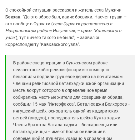
О спокойной ситуации рассказал и житель села Мужичи
Бекхан.
"Да это вброс был, какие боевики. Насчет груши
–
это вообще в Сурхахи (
село Сурхахи расположено в
Назрановском районе Ингушетии, – прим. "Кавказского
узла"
), тут ничего такого не было",
–
заявил он
корреспонденту "Кавказского узла".
В районе спецоперации в Сунженском районе
неизвестные обстреляли фонари и с помощью
бензопилы подпили грушевое дерево на почитаемом
членами религиозной баталхаджинской организации
месте, вокруг которого в определенное время
собирались местные жители для совершения обряда,
сообщил 15 мая "Интерфакса". Батал-хаджи Белхороев –
ингушский шейх, основатель одной из кадиритских
ветвей (вирдов), последователь шейха Кунта-хаджи.
Члены братства Батала-хаджи – белхароевцы или
баталхаджинцы – имеют большое влияние в
современной Ингушетии, указано в справочном