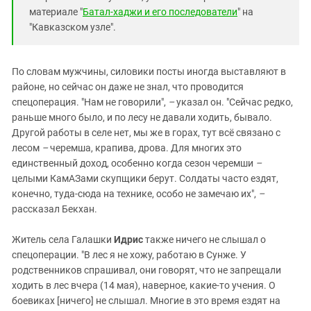
материале "
Батал-хаджи и его последователи
" на
"Кавказском узле".
По словам мужчины, силовики посты иногда выставляют в
районе, но сейчас он даже не знал, что проводится
спецоперация. "Нам не говорили",
–
указал он. "Сейчас редко,
раньше много было, и по лесу не давали ходить, бывало.
Другой работы в селе нет, мы же в горах, тут всё связано с
лесом
–
черемша, крапива, дрова. Для многих это
единственный доход, особенно когда сезон черемши
–
целыми КамАЗами скупщики берут. Солдаты часто ездят,
конечно, туда-сюда на технике, особо не замечаю их",
–
рассказал Бекхан.
Житель села Галашки
Идрис
также ничего не слышал о
спецоперации. "В лес я не хожу, работаю в Сунже. У
родственников спрашивал, они говорят, что не запрещали
ходить в лес вчера (14 мая), наверное, какие-то учения. О
боевиках [ничего] не слышал. Многие в это время ездят на