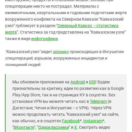
спецоперации никто не пострадал. Материалы с
ежемесячными, квартальными и годовыми подсчетами жертв
вооруженного конфликта на Северном Кавказе "Кавказский
узел" публикует в разделе "
Северный Кавказ
–
статистика
жертв
". Статистика за год представлена на "Кавказском узле"
также в виде
инфографики
.
"Кавказский узел" ведет
хронику
происходящих в Ингушетии
спецопераций, взрывов, вооруженных инцидентов и
похищений людей.
Мы обновили приложения на
Android
и
IOS
! Будем
признательны за критику, идеи по развитию как в Google
Play/App Store, так и на страницах КУ в соцсетях. Без
установки VPN вы можете читать нас в
Telegram
(в
Дагестане, Чечне и Ингушетии – с VPN). Через VPN
можно продолжать читать "Кавказский узел" на сайте,
как обычно, и в соцсетях
Facebook
*,
Instagram
*,
"
ВКонтакте
", "
Одноклассники
" и
X
. Смотреть видео