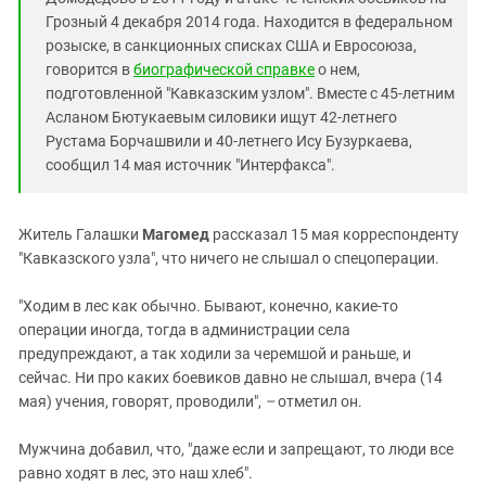
Южный Кавказ
Грозный 4 декабря 2014 года. Находится в федеральном
ЮФО
розыске, в санкционных списках США и Евросоюза,
говорится в
биографической справке
о нем,
подготовленной "Кавказским узлом". Вместе с 45-летним
Асланом Бютукаевым силовики ищут 42-летнего
Рустама Борчашвили и 40-летнего Ису Бузуркаева,
сообщил 14 мая источник "Интерфакса".
Житель Галашки
Магомед
рассказал 15 мая корреспонденту
"Кавказского узла", что ничего не слышал о спецоперации.
"Ходим в лес как обычно. Бывают, конечно, какие-то
операции иногда, тогда в администрации села
предупреждают, а так ходили за черемшой и раньше, и
сейчас. Ни про каких боевиков давно не слышал, вчера (14
мая) учения, говорят, проводили",
–
отметил он.
Мужчина добавил, что, "даже если и запрещают, то люди все
равно ходят в лес, это наш хлеб".