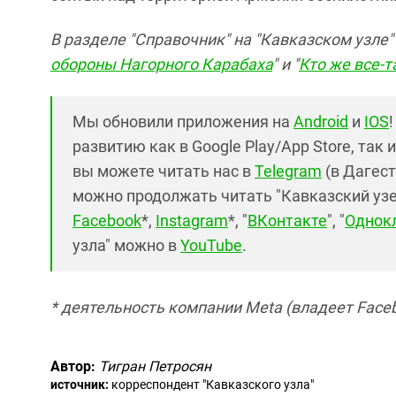
В разделе "Справочник" на "Кавказском узле
обороны Нагорного Карабаха
" и "
Кто же все-т
Мы обновили приложения на
Android
и
IOS
развитию как в Google Play/App Store, так 
вы можете читать нас в
Telegram
(в Дагест
можно продолжать читать "Кавказский узел"
Facebook
*,
Instagram
*, "
ВКонтакте
", "
Однок
узла" можно в
YouTube
.
* деятельность компании Meta (владеет Faceb
Автор:
Тигран Петросян
источник:
корреспондент "Кавказского узла"