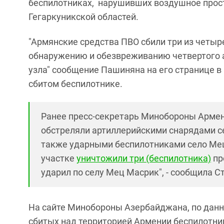
беспилотниках, нарушивших воздушное прост
Гегаркуникской областей.
"Армянские средства ПВО сбили три из четы
обнаружению и обезвреживанию четвертого ап
узла" сообщение Пашиняна на его странице 
сбитом беспилотнике.
Ранее пресс-секретарь Минобороны Армен
обстреляли артиллерийскими снарядами се
также ударными беспилотниками село Мец
участке
уничтожили три (беспилотника)
пр
ударил по селу Мец Масрик", - сообщила С
На сайте Минобороны Азербайджана, по данны
сбитых над территорией Армении беспилотни