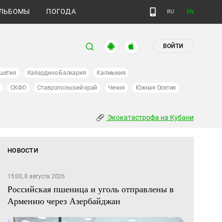
ЛЬБОМЫ
ПОГОДА
RU
EN
ВОЙТИ
шетия
Кабардино-Балкария
Калмыкия
СКФО
Ставропольский край
Чечня
Южная Осетия
Экокатастрофа на Кубани
НОВОСТИ
15:00, 8 августа 2026
Российская пшеница и уголь отправлены в
Армению через Азербайджан