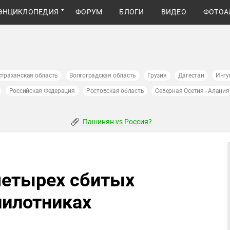
ЭНЦИКЛОПЕДИЯ
ФОРУМ
БЛОГИ
ВИДЕО
ФОТОА
страханская область
Волгоградская область
Грузия
Дагестан
Ингу
Российская Федерация
Ростовская область
Северная Осетия - Алания
Пашинян vs Россия?
четырех сбитых
пилотниках