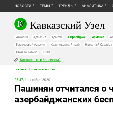
НОВОСТИ
ТЕМЫ
ТРЕНДЫ
АНАЛИТИКА
Кавказский Узел
Абхазия
Аджария
Адыгея
Азербайджан
Армения
А
Карачаево-Черкесия
Краснодарский край
Нагорный Карабах
Южный Кавказ
ЮФО
Кавказ: что с бензином?
Главная
/
Лента новостей
23:47,
1 октября 2020
Пашинян отчитался о 
азербайджанских бес