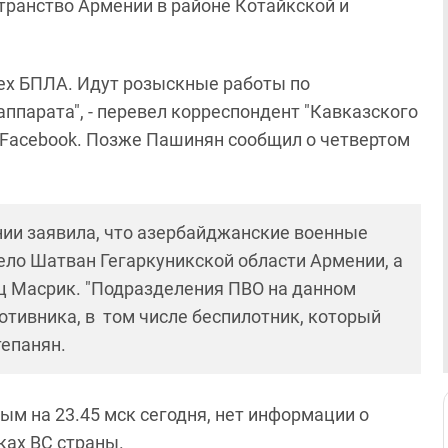
ранство Армении в районе Котайкской и
рех БПЛА. Идут розыскные работы по
парата", - перевел корреспондент "Кавказского
в Facebook. Позже Пашинян сообщил о четвертом
ии заявила, что азербайджанские военные
ло Шатван Гегаркуникской области Армении, а
 Масрик. "Подразделения ПВО на данном
отивника, в том числе беспилотник, который
тепанян.
м на 23.45 мск сегодня, нет информации о
ках ВС страны.