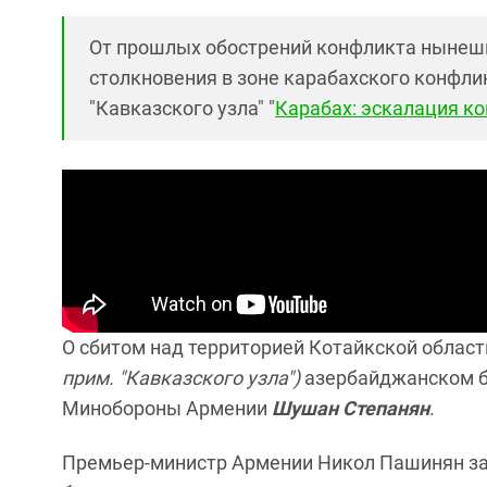
От прошлых обострений конфликта нынешн
столкновения в зоне карабахского конфлик
"Кавказского узла" "
Карабах: эскалация ко
О сбитом над территорией Котайкской облас
прим. "Кавказского узла")
азербайджанском б
Минобороны Армении
Шушан Степанян
.
Премьер-министр Армении Никол Пашинян за