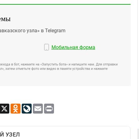
емы
авказского узла» в Telegram
Мобильная форма
ехода в бот, нажмите на «Запустить бота» и напишите нам. Для отправки
», затем отметьте фото или видео в памяти устройства и нажмите
App
Viber
X
Odnoklassniki
LiveJournal
Email
Print
Й УЗЕЛ