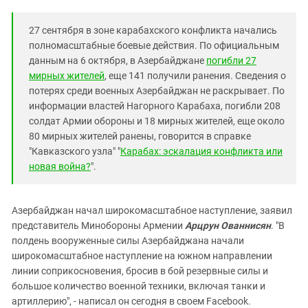
Южный Кавказ
ЮФО
27 сентября в зоне карабахского конфликта начались
полномасштабные боевые действия. По официальным
данным на 6 октября, в Азербайджане
погибли 27
мирных жителей
, еще 141 получили ранения. Сведения о
потерях среди военных Азербайджан не раскрывает. По
информации властей Нагорного Карабаха, погибли 208
солдат Армии обороны и 18 мирных жителей, еще около
80 мирных жителей ранены, говорится в справке
"Кавказского узла" "
Карабах: эскалация конфликта или
новая война?
".
Азербайджан начал широкомасштабное наступление, заявил
представитель Минобороны Армении
Арцрун Ованнисян
. "В
полдень вооруженные силы Азербайджана начали
широкомасштабное наступление на южном направлении
линии соприкосновения, бросив в бой резервные силы и
большое количество военной техники, включая танки и
артиллерию", - написал он сегодня в своем Facebook.