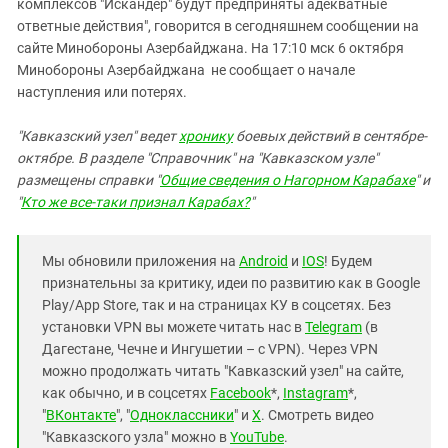
комплексов "Искандер" будут предприняты адекватные
ответные действия", говорится в сегодняшнем сообщении на
сайте Минобороны Азербайджана. На 17:10 мск 6 октября
Минобороны Азербайджана не сообщает о начале
наступления или потерях.
"Кавказский узел" ведет
хронику
боевых действий в сентябре-
октябре.
В разделе "Справочник" на "Кавказском узле"
размещены справки "
Общие сведения о Нагорном Карабахе
" и
"
Кто же все-таки признал Карабах?
"
Мы обновили приложения на
Android
и
IOS
! Будем
признательны за критику, идеи по развитию как в Google
Play/App Store, так и на страницах КУ в соцсетях. Без
установки VPN вы можете читать нас в
Telegram
(в
Дагестане, Чечне и Ингушетии – с VPN). Через VPN
можно продолжать читать "Кавказский узел" на сайте,
как обычно, и в соцсетях
Facebook
*,
Instagram
*,
"
ВКонтакте
", "
Одноклассники
" и
X
. Смотреть видео
"Кавказского узла" можно в
YouTube
.