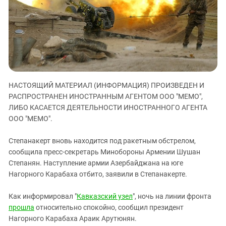
ЗАСТАВЛЯЕТ
Дагестан
КАВКАЗ ЗА ПАЛЕСТИНУ
Ингушетия
ИНАКОМЫСЛИЕ В ЧЕЧНЕ
Кабардино-Балкария
ПРЕСЛЕДОВАНИЕ АКТИВИСТОВ
МОБИЛИЗАЦИЯ И ПРОТЕСТЫ
Калмыкия
Карачаево-Черкесия
НАСТОЯЩИЙ МАТЕРИАЛ (ИНФОРМАЦИЯ) ПРОИЗВЕДЕН И
Краснодарский край
РАСПРОСТРАНЕН ИНОСТРАННЫМ АГЕНТОМ ООО "МЕМО",
Нагорный Карабах
ЛИБО КАСАЕТСЯ ДЕЯТЕЛЬНОСТИ ИНОСТРАННОГО АГЕНТА
Российская Федерация
ООО "МЕМО".
Ростовская область
Степанакерт вновь находится под ракетным обстрелом,
Северная Осетия - Алания
сообщила пресс-секретарь Минобороны Армении Шушан
Степанян. Наступление армии Азербайджана на юге
СКФО
Нагорного Карабаха отбито, заявили в Степанакерте.
Ставропольский край
Чечня
Как информировал "
Кавказский узел
", ночь на линии фронта
прошла
относительно спокойно, сообщил президент
Южная Осетия
Нагорного Карабаха Араик Арутюнян.