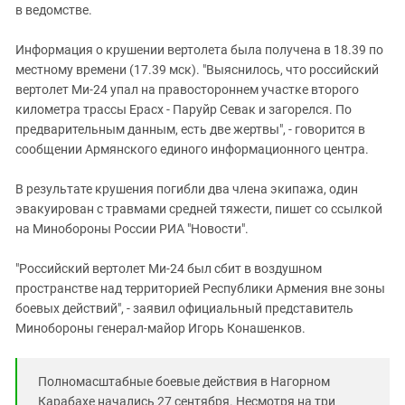
Южный Кавказ
в ведомстве.
ЮФО
Информация о крушении вертолета была получена в 18.39 по
местному времени (17.39 мск). "Выяснилось, что российский
вертолет Ми-24 упал на правостороннем участке второго
километра трассы Ерасх - Паруйр Севак и загорелся. По
предварительным данным, есть две жертвы", - говорится в
сообщении Армянского единого информационного центра.
В результате крушения погибли два члена экипажа, один
эвакуирован с травмами средней тяжести, пишет со ссылкой
на Минобороны России РИА "Новости".
"Российский вертолет Ми-24 был сбит в воздушном
пространстве над территорией Республики Армения вне зоны
боевых действий", - заявил официальный представитель
Минобороны генерал-майор Игорь Конашенков.
Полномасштабные боевые действия в Нагорном
Карабахе начались 27 сентября. Несмотря на три