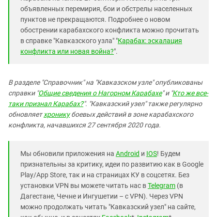
объявленных перемирия, бои и обстрелы населенных
пунктов не прекращаются. Подробнее о новом
обострении карабахского конфликта можно прочитать
в справке "Кавказского узла" "
Карабах: эскалация
конфликта или новая война?
".
В разделе "Справочник" на "Кавказском узле" опубликованы
справки "
Общие сведения о Нагорном Карабахе
" и "
Кто же все-
таки признал Карабах?
". "Кавказский узел" также регулярно
обновляет
хронику
боевых действий в зоне карабахского
конфликта, начавшихся 27 сентября 2020 года.
Мы обновили приложения на
Android
и
IOS
! Будем
признательны за критику, идеи по развитию как в Google
Play/App Store, так и на страницах КУ в соцсетях. Без
установки VPN вы можете читать нас в
Telegram
(в
Дагестане, Чечне и Ингушетии – с VPN). Через VPN
можно продолжать читать "Кавказский узел" на сайте,