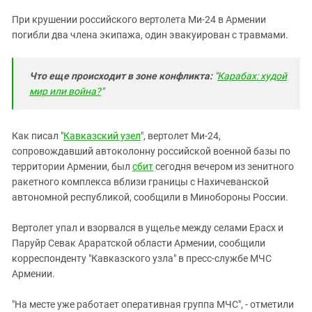
ЗАСТАВЛЯЕТ
Дагестан
При крушении российского вертолета Ми-24 в Армении
КАВКАЗ ЗА ПАЛЕСТИНУ
Ингушетия
погибли два члена экипажа, один эвакуирован с травмами.
ИНАКОМЫСЛИЕ В ЧЕЧНЕ
Кабардино-Балкария
ПРЕСЛЕДОВАНИЕ АКТИВИСТОВ
МОБИЛИЗАЦИЯ И ПРОТЕСТЫ
Что еще происходит в зоне конфликта:
"
Карабах: худой
Калмыкия
мир или война?
"
Карачаево-Черкесия
Краснодарский край
Как писал "
Кавказский узел
", вертолет Ми-24,
Нагорный Карабах
сопровождавший автоколонну российской военной базы по
Российская Федерация
территории Армении, был
сбит
сегодня вечером из зенитного
ракетного комплекса вблизи границы с Нахичеванской
Ростовская область
автономной республикой, сообщили в Минобороны России.
Северная Осетия - Алания
Вертолет упал и взорвался в ущелье между селами Ерасх и
СКФО
Паруйр Севак Араратской области Армении, сообщили
Ставропольский край
корреспонденту "Кавказского узла" в пресс-службе МЧС
Чечня
Армении.
Южная Осетия
"На месте уже работает оперативная группа МЧС", - отметили