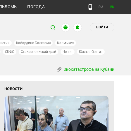
ЛЬБОМЫ
ПОГОДА
RU
EN
ВОЙТИ
шетия
Кабардино-Балкария
Калмыкия
СКФО
Ставропольский край
Чечня
Южная Осетия
Экокатастрофа на Кубани
НОВОСТИ