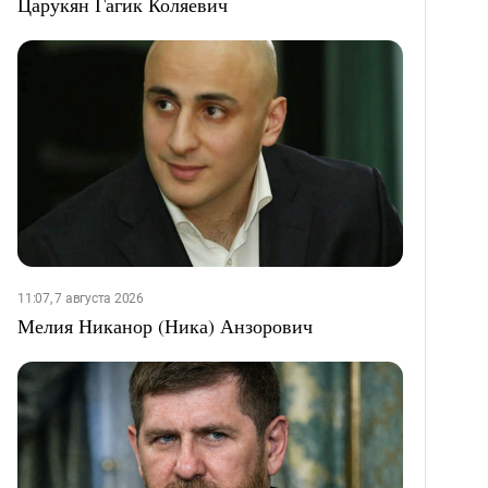
Царукян Гагик Коляевич
11:07, 7 августа 2026
Мелия Никанор (Ника) Анзорович