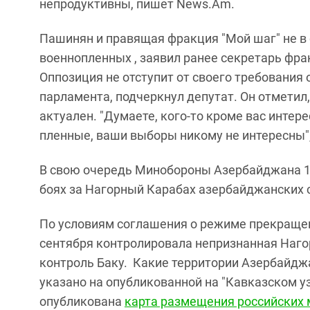
непродуктивны, пишет News.Am.
Пашинян и правящая фракция "Мой шаг" не в
военнопленных , заявил ранее секретарь ф
Оппозиция не отступит от своего требования 
парламента, подчеркнул депутат. Он отметил
актуален. "Думаете, кого-то кроме вас интер
пленные, ваши выборы никому не интересны",
В свою очередь Минобороны Азербайджана 
боях за Нагорный Карабах азербайджанских с
По условиям соглашения о режиме прекращени
сентября контролировала непризнанная Наго
контроль Баку. Какие территории Азербайдж
указано на опубликованной на "Кавказском у
опубликована
карта размещения российских