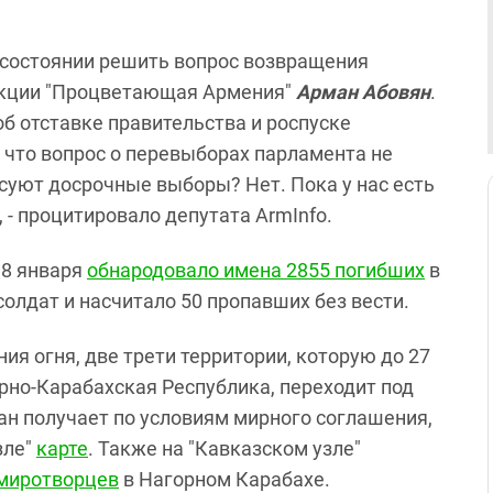
 состоянии решить вопрос возвращения
ракции "Процветающая Армения"
Арман Абовян
.
об отставке правительства и роспуске
, что вопрос о перевыборах парламента не
есуют досрочные выборы? Нет. Пока у нас есть
 - процитировало депутата ArmInfo.
18 января
обнародовало имена 2855 погибших
в
олдат и насчитало 50 пропавших без вести.
я огня, две трети территории, которую до 27
рно-Карабахская Республика, переходит под
ан получает по условиям мирного соглашения,
зле"
карте
. Также на "Кавказском узле"
 миротворцев
в Нагорном Карабахе.