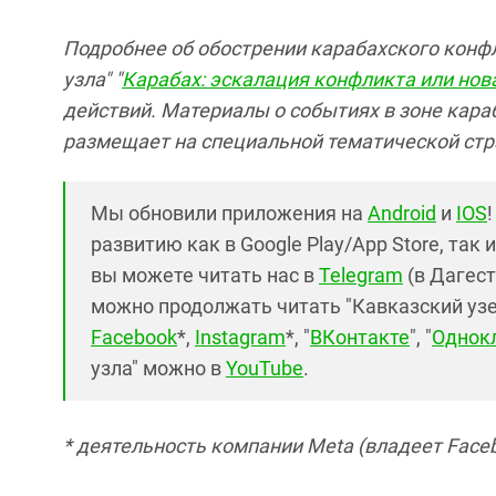
Подробнее об обострении карабахского конф
узла" "
Карабах: эскалация конфликта или нов
действий. Материалы о событиях в зоне кара
размещает на специальной тематической стр
Мы обновили приложения на
Android
и
IOS
развитию как в Google Play/App Store, так 
вы можете читать нас в
Telegram
(в Дагест
можно продолжать читать "Кавказский узел"
Facebook
*,
Instagram
*, "
ВКонтакте
", "
Однок
узла" можно в
YouTube
.
* деятельность компании Meta (владеет Faceb