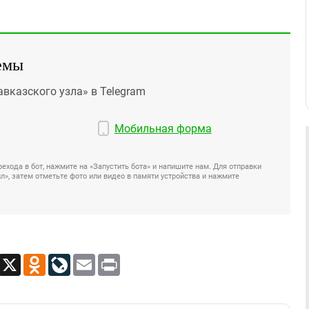
емы
авказского узла» в Telegram
Мобильная форма
ехода в бот, нажмите на «Запустить бота» и напишите нам. Для отправки
», затем отметьте фото или видео в памяти устройства и нажмите
App
Viber
X
Odnoklassniki
LiveJournal
Email
Print