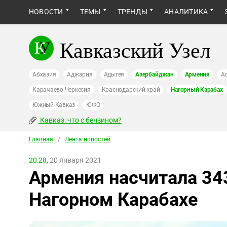
НОВОСТИ
ТЕМЫ
ТРЕНДЫ
АНАЛИТИКА
Кавказский Узел
Абхазия
Аджария
Адыгея
Азербайджан
Армения
А
Карачаево-Черкесия
Краснодарский край
Нагорный Карабах
Южный Кавказ
ЮФО
Кавказ: что с бензином?
Главная
/
Лента новостей
20:28,
20 января 2021
Армения насчитала 34
Нагорном Карабахе