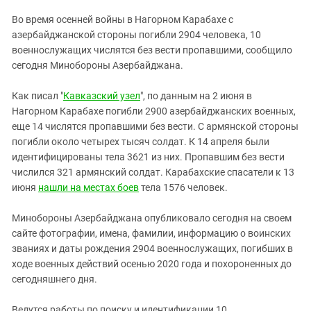
ЗАСТАВЛЯЕТ
Дагестан
Во время осенней войны в Нагорном Карабахе с
КАВКАЗ ЗА ПАЛЕСТИНУ
Ингушетия
азербайджанской стороны погибли 2904 человека, 10
ИНАКОМЫСЛИЕ В ЧЕЧНЕ
военнослужащих числятся без вести пропавшими, сообщило
Кабардино-Балкария
ПРЕСЛЕДОВАНИЕ АКТИВИСТОВ
сегодня Минобороны Азербайджана.
МОБИЛИЗАЦИЯ И ПРОТЕСТЫ
Калмыкия
Как писал "
Кавказский узел
", по данным на 2 июня в
Карачаево-Черкесия
Нагорном Карабахе погибли 2900 азербайджанских военных,
Краснодарский край
еще 14 числятся пропавшими без вести. С армянской стороны
Нагорный Карабах
погибли около четырех тысяч солдат. К 14 апреля были
идентифицированы тела 3621 из них. Пропавшим без вести
Российская Федерация
числился 321 армянский солдат. Карабахские спасатели к 13
Ростовская область
июня
нашли на местах боев
тела 1576 человек.
Северная Осетия - Алания
Минобороны Азербайджана опубликовало сегодня на своем
СКФО
сайте фотографии, имена, фамилии, информацию о воинских
званиях и даты рождения 2904 военнослужащих, погибших в
Ставропольский край
ходе военных действий осенью 2020 года и похороненных до
Чечня
сегодняшнего дня.
Южная Осетия
Ведутся работы по поиску и идентификации 10