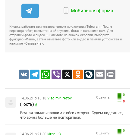
Мобильная форма
Кнопка работает при установленном приложении Telegram. После
перехода в бот, нажмите на «Запустить бота» и напишите нам. Для
отправки фото и видео — нажмите на значок скрепки, выберите
функцию «Файл», затем отметьте фото или видео в памяти устройства и
нажмите «Отправить».
VK
Telegram
WhatsApp
Viber
X
Odnoklassniki
LiveJournal
Email
Print
0
Оценить:
14.06.21 в 18:18
Vladimir Petrov
0
(Гость)
#
Вечная память павшим с обоих сторон. Будем надеяться,
что война больше не повториться.
0
Оценить:
14.06.21 в 21:30
Игорь С