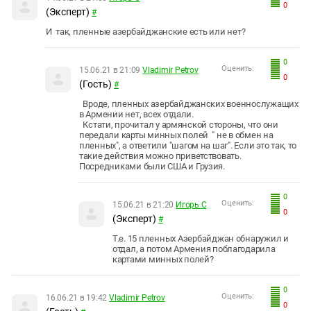
0
(Эксперт)
#
И так, пленные азербайджанские есть или нет?
0
Оценить:
15.06.21 в 21:09
Vladimir Petrov
0
(Гость)
#
Вроде, пленных азербайджанских военнослужащих
в Армении нет, всех отдали.
Кстати, прочитал у армянской стороны, что они
передали карты минных полей " не в обмен на
пленных", а ответили "шагом на шаг". Если это так, то
такие действия можно приветствовать.
Посредниками были США и Грузия.
0
Оценить:
15.06.21 в 21:20
Игорь С
0
(Эксперт)
#
Т.е. 15 пленных Азербайджан обнаружил и
отдал, а потом Армения поблагодарила
картами минных полей?
0
Оценить:
16.06.21 в 19:42
Vladimir Petrov
0