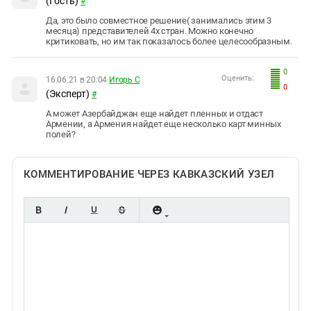
(Гость)
#
Да, это было совместное решение( занимались этим 3
месяца) представителей 4х стран. Можно конечно
критиковать, но им так показалось более целесообразным.
0
Оценить:
16.06.21 в 20:04
Игорь С
0
(Эксперт)
#
А может Азербайджан еще найдет пленных и отдаст
Армении, а Армения найдет еще несколько карт минных
полей?
КОММЕНТИРОВАНИЕ ЧЕРЕЗ КАВКАЗСКИЙ УЗЕЛ