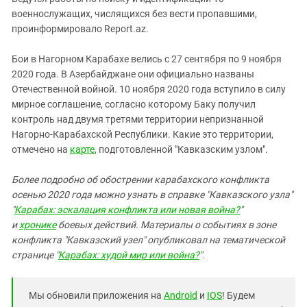
Южный Кавказ
военнослужащих, числящихся без вести пропавшими,
ЮФО
проинформировало Report.az.
Бои в Нагорном Карабахе велись с 27 сентября по 9 ноября
2020 года. В Азербайджане они официально названы
Отечественной войной. 10 ноября 2020 года вступило в силу
мирное соглашение, согласно которому Баку получил
контроль над двумя третями территории непризнанной
Нагорно-Карабахской Республики. Какие это территории,
отмечено на
карте
, подготовленной "Кавказским узлом".
Более подробно об обострении карабахского конфликта
осенью 2020 года можно узнать в справке "Кавказского узла"
"
Карабах: эскалация конфликта или новая война?
"
и
хронике
боевых действий. Материалы о событиях в зоне
конфликта "Кавказский узел" опубликовал на тематической
странице "
Карабах: худой мир или война?
".
Мы обновили приложения на
Android
и
IOS
! Будем