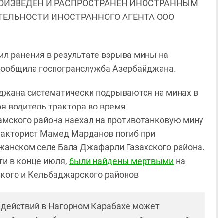
ОИЗВЕДЕН И РАСПРОСТРАНЕН ИНОСТРАННЫМ
ЯТЕЛЬНОСТИ ИНОСТРАННОГО АГЕНТА ООО
л ранения в результате взрыва мины на
 сообщила госпогранслужба Азербайджана.
йджана систематически подрываются на минах в
ря водитель трактора во время
амского района наехал на противотанковую мину
тракторист Мамед Марданов погиб при
жанском селе Бала Джафарли Газахского района.
ти в конце июля,
были найдены мертвыми
на
ского и Кельбаджарского районов
 действий в Нагорном Карабахе может