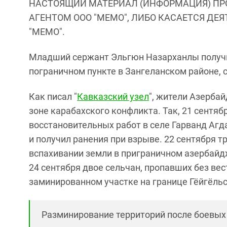
НАСТОЯЩИЙ МАТЕРИАЛ (ИНФОРМАЦИЯ) ПР
АГЕНТОМ ООО "МЕМО", ЛИБО КАСАЕТСЯ ДЕ
"МЕМО".
Младший сержант Эльгюн Назарханлы получи
пограничном пункте в Зангеланском районе,
Как писал "
Кавказский узел
", жители Азерба
зоне карабахского конфликта. Так, 21 сентяб
восстановительных работ в селе Гарванд Агд
и получил ранения при взрыве. 22 сентября 
вспахивании земли в приграничном азербайд
24 сентября двое сельчан, пропавших без вес
заминированном участке на границе Гёйгёль
Разминирование территорий после боевых