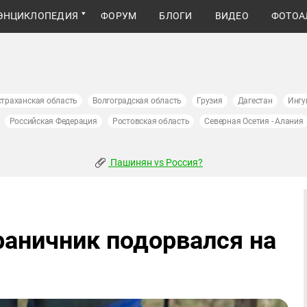
ЭНЦИКЛОПЕДИЯ
ФОРУМ
БЛОГИ
ВИДЕО
ФОТОА
страханская область
Волгоградская область
Грузия
Дагестан
Ингу
Российская Федерация
Ростовская область
Северная Осетия - Алания
Пашинян vs Россия?
аничник подорвался на