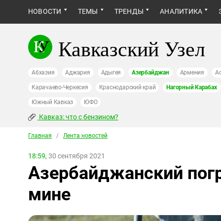
НОВОСТИ
ТЕМЫ
ТРЕНДЫ
АНАЛИТИКА
Кавказский Узел
Абхазия
Аджария
Адыгея
Азербайджан
Армения
А
Карачаево-Черкесия
Краснодарский край
Нагорный Карабах
Южный Кавказ
ЮФО
Кавказ: что с бензином?
Главная
/
Лента новостей
18:59,
30 сентября 2021
Азербайджанский погр
мине