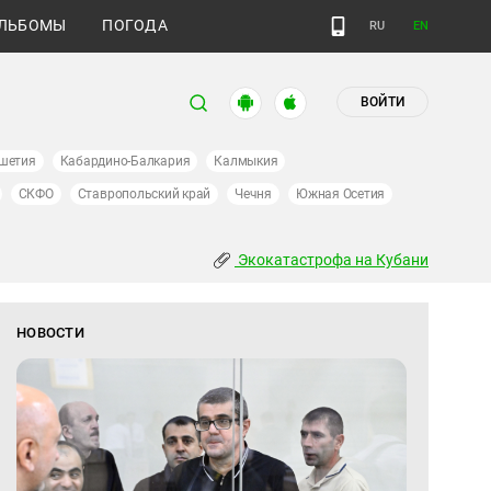
ЛЬБОМЫ
ПОГОДА
RU
EN
ВОЙТИ
шетия
Кабардино-Балкария
Калмыкия
СКФО
Ставропольский край
Чечня
Южная Осетия
Экокатастрофа на Кубани
НОВОСТИ