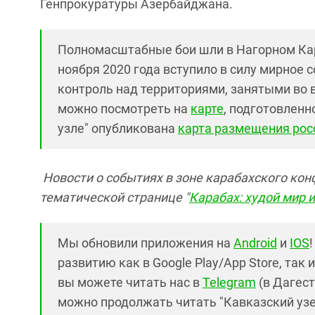
Генпрокуратуры Азербайджана.
Полномасштабные бои шли в Нагорном Караб
ноября 2020 года вступило в силу мирное 
контроль над территориями, занятыми во в
можно посмотреть на
карте
, подготовленн
узле" опубликована
карта размещения рос
Новости о событиях в зоне карабахского кон
тематической странице "
Карабах: худой мир 
Мы обновили приложения на
Android
и
IOS
развитию как в Google Play/App Store, так 
вы можете читать нас в
Telegram
(в Дагест
можно продолжать читать "Кавказский узел"