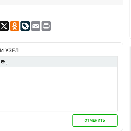
App
Viber
X
Odnoklassniki
LiveJournal
Email
Print
Й УЗЕЛ
ОТМЕНИТЬ