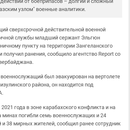
 действий от боеприпасов – долгий и сложный
зским узлом" военные аналитики.
ащий сверхсрочной действительной военной
ничной службы младший сержант Эльгюн
ничному пункту на территории Зангеланского
 получил ранения, сообщило агентство Report cо
Азербайджана.
 военнослужащий был эвакуирован на вертолете
изулинского района, он находится под
А.
я 2021 года в зоне карабахского конфликта и на
а минах погибли семь военнослужащих и 24
 и 38 мирных жителей, сообщил ранее сотрудник