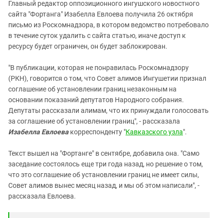
Южный Кавказ
Главный редактор оппозиционного ингушского новостного
сайта "Фортанга" Изабелла Евлоева получила 26 октября
ЮФО
письмо из Роскомнадзора, в котором ведомство потребовало
в течение суток удалить с сайта статью, иначе доступ к
ресурсу будет ограничен, он будет заблокирован.
"В публикации, которая не понравилась Роскомнадзору
(РКН), говорится о том, что Совет алимов Ингушетии признал
соглашение об установлении границ незаконным на
основании показаний депутатов Народного собрания.
Депутаты рассказали алимам, что их принуждали голосовать
за соглашение об установлении границ", - рассказала
Изабелла Евлоева
корреспонденту "
Кавказского узла
".
Текст вышел на "Фортанге" в сентябре, добавила она. "Само
заседание состоялось еще три года назад, но решение о том,
что это соглашение об установлении границ не имеет силы,
Совет алимов вынес месяц назад, и мы об этом написали", -
рассказала Евлоева.