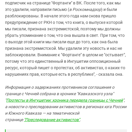
подписчик на странице "Фортанги" в ВК. После того, как мы
это удалили, направили письмо (
в Роскомнадзор
) и были
разблокированы. В начале этого года нам снова пришло
предупреждение от РКН о том, что книга, о выпуске которой
мы писали, признана экстремистской, поэтому мы должны
убрать упоминание о том, что она вышла в свет. При том, что
о выходе этой книги мы писали еще до того, как она была
признана экстремистской. Мы удалили эту новость и нас не
заблокировали. Внимание к "Фортанге" в целом не "остывает",
потому что это единственный в Ингушетии оппозиционный
ресурс, который пишет о протестах, об активистах, о каких-то
нарушениях прав, которые есть в республике", - сказала она.
Информация о задержаниях противников соглашения о
границе с Чечней собрана в хронике "Кавказского узла"
"
Протесты в Ингушетии: хроника передела границы с Чечней
",
а новости о преследовании активистов в регионах юга России
и Южного Кавказа — на тематической
странице
"Преследование активистов"
.