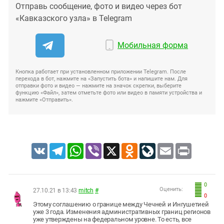
Отправь сообщение, фото и видео через бот
«Кавказского узла» в Telegram
Мобильная форма
Кнопка работает при установленном приложении Telegram. После
перехода в бот, нажмите на «Запустить бота» и напишите нам. Для
отправки фото и видео — нажмите на значок скрепки, выберите
функцию «Файл», затем отметьте фото или видео в памяти устройства и
нажмите «Отправить».
VK
Telegram
WhatsApp
Viber
X
Odnoklassniki
LiveJournal
Email
Print
0
Оценить:
27.10.21 в 13:43
mitch
#
0
Этому соглашению о границе между Чечней и Ингушетией
уже 3 года. Изменения административных границ регионов
уже утверждены на федеральном уровне. То есть, все