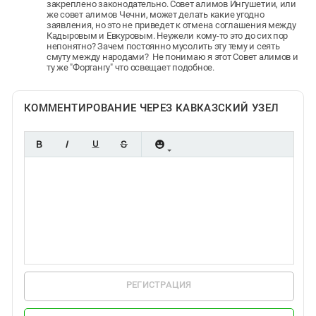
закреплено законодательно. Совет алимов Ингушетии, или
же совет алимов Чечни, может делать какие угодно
заявления, но это не приведет к отмена соглашения между
Кадыровым и Евкуровым. Неужели кому-то это до сих пор
непонятно? Зачем постоянно мусолить эту тему и сеять
смуту между народами? Не понимаю я этот Совет алимов и
ту же "Фортангу" что освещает подобное.
КОММЕНТИРОВАНИЕ ЧЕРЕЗ КАВКАЗСКИЙ УЗЕЛ
РЕГИСТРАЦИЯ