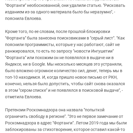
"Фортанги" необоснованной, они удалили статью. "Рисковать
изданием из-за одного материала было бы неразумно", -
пояснила Евлоева.
Кроме того, по ее словам, после прошлой блокировки
"Фортанга" была занесена поисковиками в "серый лист". "Как
пояснили программисты, которые у нас работают, сайт не
ранжировался, то есть по запросу "новости Ингушетии"
"Фортанга" или похожим он не появлялся в выдаче ни в
Яндексе, ни в Google. Мы несколько месяцев это устраняли,
было вложено огромное количество сил, денег, теперь мы в
топ-10 находимся. И, когда пришло новое письмо от РКН,
конечно, нельзя было допустить, чтобы сайт снова оказался
в этом "сером списке" и не появлялся в поисковой выдаче", -
отметила Евлоева.
Претензии Роскомнадзора она назвала "попыткой
ограничить свободу в регионе". "Это не первое замечание от
Роскомнадзора в адрес "Фортанги". Летом 2019 года мы были
заблокированы за стихотворение, которое оставил какой-то