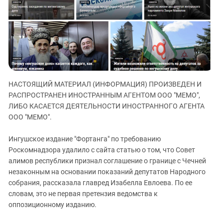
ЗАСТАВЛЯЕТ
Дагестан
КАВКАЗ ЗА ПАЛЕСТИНУ
Ингушетия
ИНАКОМЫСЛИЕ В ЧЕЧНЕ
Кабардино-Балкария
ПРЕСЛЕДОВАНИЕ АКТИВИСТОВ
МОБИЛИЗАЦИЯ И ПРОТЕСТЫ
Калмыкия
Карачаево-Черкесия
НАСТОЯЩИЙ МАТЕРИАЛ (ИНФОРМАЦИЯ) ПРОИЗВЕДЕН И
Краснодарский край
РАСПРОСТРАНЕН ИНОСТРАННЫМ АГЕНТОМ ООО "МЕМО",
Нагорный Карабах
ЛИБО КАСАЕТСЯ ДЕЯТЕЛЬНОСТИ ИНОСТРАННОГО АГЕНТА
Российская Федерация
ООО "МЕМО".
Ростовская область
Ингушское издание "Фортанга" по требованию
Северная Осетия - Алания
Роскомнадзора удалило с сайта статью о том, что Совет
алимов республики признал соглашение о границе с Чечней
СКФО
незаконным на основании показаний депутатов Народного
Ставропольский край
собрания, рассказала главред Изабелла Евлоева. По ее
Чечня
словам, это не первая претензия ведомства к
оппозиционному изданию.
Южная Осетия