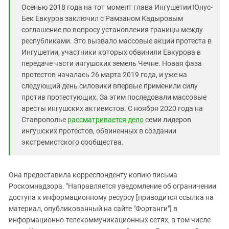
Осенью 2018 года на тот момент глава Ингушетии Юнус-
Бек Евкуров заключил с Рамзаном Кадыровым
соглашение по вопросу установления границы между
республиками. Это вызвало массовые акции протеста в
Ингушетии, участники которых обвинили Евкурова в
передаче части ингушских земель Чечне. Новая фаза
протестов началась 26 марта 2019 года, и уже на
следующий день силовики впервые применили силу
против протестующих. За этим последовали массовые
аресты ингушских активистов. С ноября 2020 года на
Ставрополье
рассматривается дело
семи лидеров
ингушских протестов, обвиненных в создании
экстремистского сообщества.
Она предоставила корреспонденту копию письма
Роскомнадзора. "Направляется уведомление об ограничении
доступа к информационному ресурсу [приводится ссылка на
материал, опубликованный на сайте "Фортанги"] в
информационно-телекоммуникационных сетях, в том числе