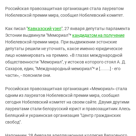
ЗАСТАВЛЯЕТ
Дагестан
Российская правозащитная организация стала лауреатом
КАВКАЗ ЗА ПАЛЕСТИНУ
Ингушетия
Нобелевской премии мира, сообщил Нобелевский комитет.
ИНАКОМЫСЛИЕ В ЧЕЧНЕ
Кабардино-Балкария
ПРЕСЛЕДОВАНИЕ АКТИВИСТОВ
Как писал "
Кавказский узел
", 27 января депутаты парламента
МОБИЛИЗАЦИЯ И ПРОТЕСТЫ
Калмыкия
Эстонии выдвинули "Мeмориал"*
кандидатом на получение
Нобелевской премии мира. При выдвижении эстонские
Карачаево-Черкесия
депутаты решили не уточнять, какое именно юридическое
Краснодарский край
лицо номинировать на премию. «В глазах международной
Нагорный Карабах
общественности "Мeмориал", у истоков которого стоял А. Д.
Сахаров, един, "Международный мeмориал"* и [........] - его
Российская Федерация
части», - пояснили они.
Ростовская область
Российская правозащитная организация «Мeмориал» стала
Северная Осетия - Алания
одним из лауреатов Нобелевской премии мира, сообщил
СКФО
сегодня Нобелевский комитет на своем сайте. Двумя другими
лауреатами стали белорусский юрист и правозащитник Алесь
Ставропольский край
Беляцкий и украинская организация "Центр гражданских
Чечня
свобод".
Южная Осетия
Напомним, 28 февраля апелляционная коллегия Верховного