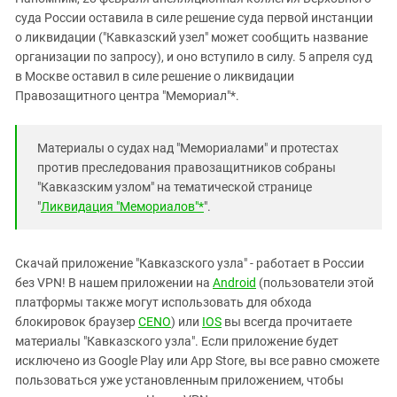
Южный Кавказ
суда России оставила в силе решение суда первой инстанции
ЮФО
о ликвидации ("Кавказский узел" может сообщить название
организации по запросу), и оно вступило в силу. 5 апреля суд
в Москве оставил в силе решение о ликвидации
Правозащитного центра "Мeмориал"*.
Материалы о судах над "Мeмориалами" и протестах
против преследования правозащитников собраны
"Кавказским узлом" на тематической странице
"
Ликвидация "Мeмориалов"*
".
Скачай приложение "Кавказского узла" - работает в России
без VPN! В нашем приложении на
Android
(пользователи этой
платформы также могут использовать для обхода
блокировок браузер
CENO
) или
IOS
вы всегда прочитаете
материалы "Кавказского узла". Если приложение будет
исключено из Google Play или App Store, вы все равно сможете
пользоваться уже установленным приложением, чтобы