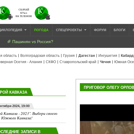
СКАЧАЙ
КУзел
НА ТЕЛЕФОН
ЦИКЛОПЕДИЯ
ПОГОДА
СПЕЦПРОЕКТЫ
ФОРУМ
БЛОГИ
Пашинян vs Россия?
я область
Волгоградская область
Грузия
Дагестан
Ингушетия
Кабард
верная Осетия - Алания
СКФО
Ставропольский край
Чечня
Южная Осе
ПРИГОВОР ОЛЕГУ ОРЛО
РОЙ КАВКАЗА
ентября 2024, 19:00
й Кавказа - 2023". Выбери своего
я Южного Кавказа!
СЛЕДНИЕ ЗАПИСИ В