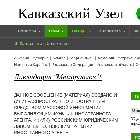
Кавказский Узел
НОВОСТИ
ТЕМЫ
ТРЕНДЫ
АНАЛИТИКА
ЭН
Кавказ: что с бензином?
Абхазия
Аджария
Адыгея
Азербайджан
Армения
Астраханска
Нагорный Карабах
Российская Федерация
Ростовская область
Се
Ликвидация "Мемориалов"*
ДАННОЕ СООБЩЕНИЕ (МАТЕРИАЛ) СОЗДАНО И
ГЕ
(ИЛИ) РАСПРОСТРАНЕНО ИНОСТРАННЫМ
СРЕДСТВОМ МАССОВОЙ ИНФОРМАЦИИ,
23 с
ВЫПОЛНЯЮЩИМ ФУНКЦИИ ИНОСТРАННОГО
"Геро
АГЕНТА, И (ИЛИ) РОССИЙСКИМ ЮРИДИЧЕСКИМ
геро
ЛИЦОМ, ВЫПОЛНЯЮЩИМ ФУНКЦИИ
ИНОСТРАННОГО АГЕНТА.
ПО