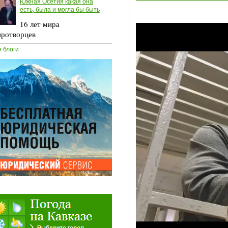
Южная Осетия какая она
есть, была и могла бы быть
16 лет мира
ротворцев
е блоги