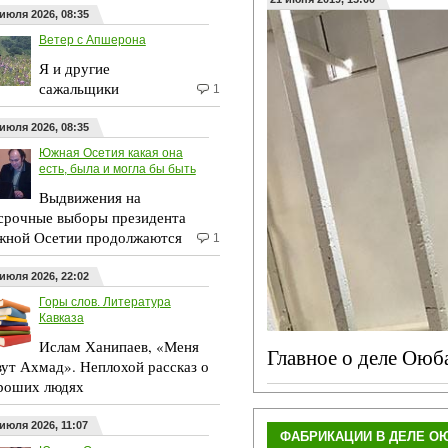
 июля 2026, 08:35
Ветер с Апшерона
Я и другие
сажальщики
1
 июля 2026, 08:35
Южная Осетия какая она
есть, была и могла бы быть
Выдвижения на
срочные выборы президента
ной Осетии продолжаются
1
 июля 2026, 22:02
Горы слов. Литература
Кавказа
Ислам Ханипаев, «Меня
Главное о деле Оюб
вут Ахмад». Неплохой рассказ о
роших людях
 июля 2026, 11:07
ФАБРИКАЦИИ В ДЕЛЕ О