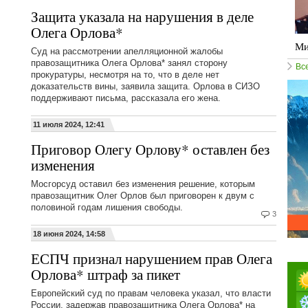
Защита указала на нарушения в деле
Олега Орлова*
Ми
Суд на рассмотрении апелляционной жалобы
правозащитника Олега Орлова* занял сторону
Вс
прокуратуры, несмотря на то, что в деле нет
доказательств вины, заявила защита. Орлова в СИЗО
поддерживают письма, рассказала его жена.
11 июля 2024, 12:41
Приговор Олегу Орлову* оставлен без
изменения
Мосгорсуд оставил без изменения решение, которым
правозащитник Олег Орлов был приговорен к двум с
половиной годам лишения свободы.
3
18 июня 2024, 14:58
ЕСПЧ признал нарушением прав Олега
Орлова* штраф за пикет
Европейский суд по правам человека указал, что власти
России, задержав правозащитника Олега Орлова* на