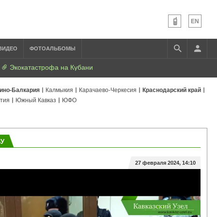
EN
ВИДЕО
ФОТОАЛЬБОМЫ
Экокатастрофа на Кубани
ино-Балкария
Калмыкия
Карачаево-Черкесия
Краснодарский край
тия
Южный Кавказ
ЮФО
ВУ
27 февраля 2024, 14:10