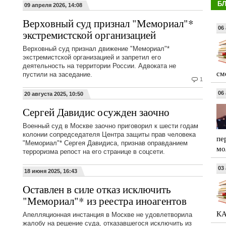
Б
09 апреля 2026, 14:08
Верховный суд признал "Мeмориал"*
06 
экстремистской организацией
Верховный суд признал движение "Мeмориал"*
экстремистской организацией и запретил его
деятельность на территории России. Адвоката не
см
пустили на заседание.
1
06 
20 августа 2025, 10:50
Сергей Давидис осужден заочно
Военный суд в Москве заочно приговорил к шести годам
колонии сопредседателя Центра защиты прав человека
пе
"Мемориал"* Сергея Давидиса, признав оправданием
мо
терроризма репост на его странице в соцсети.
03 
18 июня 2025, 16:43
Оставлен в силе отказ исключить
"Мемориал"* из реестра иноагентов
КА
Апелляционная инстанция в Москве не удовлетворила
жалобу на решение суда, отказавшегося исключить из