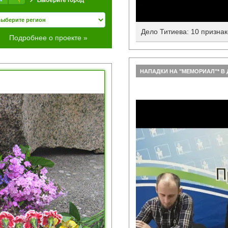
Дело Титиева: 10 призна
Подробнее о проекте »
НАПАДКИ НА "МЕМОРИАЛ"* В