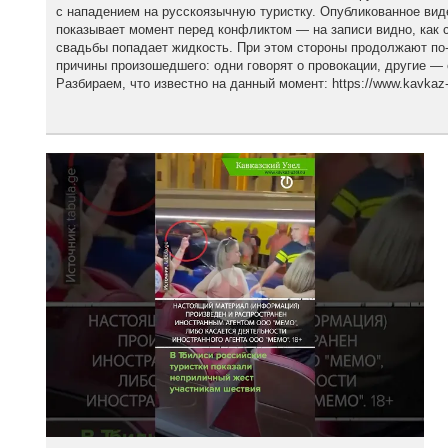
с нападением на русскоязычную туристку. Опубликованное вид
показывает момент перед конфликтом — на записи видно, как с
свадьбы попадает жидкость. При этом стороны продолжают по
причины произошедшего: одни говорят о провокации, другие — 
Разбираем, что известно на данный момент: https://www.kavkaz-u