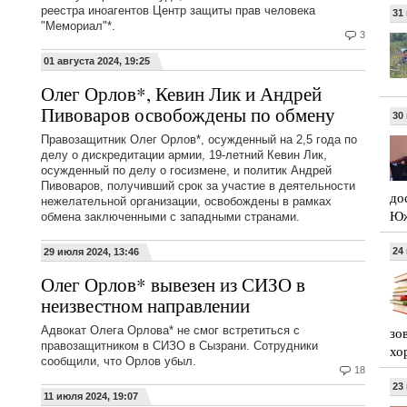
реестра иноагентов Цeнтр защиты прав человека
31
"Мeмориал"*.
3
01 августа 2024, 19:25
Олег Орлов*, Кевин Лик и Андрей
Пивоваров освобождены по обмену
30
Правозащитник Олег Орлов*, осужденный на 2,5 года по
делу о дискредитации армии, 19-летний Кевин Лик,
осужденный по делу о госизмене, и политик Андрей
Пивоваров, получивший срок за участие в деятельности
до
нежелательной организации, освобождены в рамках
Юж
обмена заключенными с западными странами.
24
29 июля 2024, 13:46
Олег Орлов* вывезен из СИЗО в
неизвестном направлении
Адвокат Олега Орлова* не смог встретиться с
зо
правозащитником в СИЗО в Сызрани. Сотрудники
хо
сообщили, что Орлов убыл.
18
23
11 июля 2024, 19:07