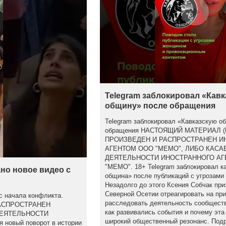
Telegram заблокировал «Кав
общину» после обращения
Telegram заблокировал «Кавказскую о
обращения НАСТОЯЩИЙ МАТЕРИАЛ 
ПРОИЗВЕДЕН И РАСПРОСТРАНЕН 
АГЕНТОМ ООО "МЕМО", ЛИБО КАСА
ДЕЯТЕЛЬНОСТИ ИНОСТРАННОГО АГ
"МЕМО". 18+ Telegram заблокировал к
но новое видео с
община» после публикаций с угрозами
Незадолго до этого Ксения Собчак при
Северной Осетии отреагировать на пр
с начала конфликта.
расследовать деятельность сообществ
АСПРОСТРАНЕН
как развивались события и почему эта
ДЕЯТЕЛЬНОСТИ
широкий общественный резонанс. Подр
новый поворот в истории