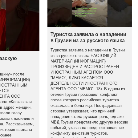
Туристка заявила о нападении
в Грузии из-за русского языка
Туристка заявила о нападении в Грузии
из-за русского языка НАСТОЯЩИЙ
казскую
МАТЕРИАЛ (ИНФОРМАЦИЯ)
ПРОИЗВЕДЕН И РАСПРОСТРАНЕН
ИНОСТРАННЫМ АГЕНТОМ ООО
бщину» после
"МЕМО", ЛИБО КАСАЕТСЯ
(ИНФОРМАЦИЯ)
ДЕЯТЕЛЬНОСТИ ИНОСТРАННОГО
ИНОСТРАННЫМ
АГЕНТА ООО "МЕМО". 18+ В одном из
ЕТСЯ
отелей Грузии произошел конфликт,
ЕНТА ООО
после которого российская туристка
анал «Кавказская
оказалась в больнице. Пострадавшая
 в адрес женщин.
сторона утверждает, что причиной
звала главу
нападения стала русская речь, однако
изывы к насилию и
МВД Грузии представило другую версию
а. Рассказываем,
событий, указав на предшествовавшие
 история вызвала
конфликту действия туристов.
обнее: