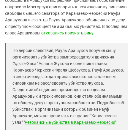
сообщества Арашуковых, решили присяжные. Гособвинение
Южный Кавказ
попросило Мосгорсуд приговорить к пожизненному лишению
ЮФО
свободы бывшего сенатора от Карачаево-Черкесии Рауфа
Арашукова и его отца Рауля Арашукова, обвиненных по делу
о преступном сообществе и заказных убийствах. В последнем
слове Арашуковы
отказались признать вину
.
По версии следствия, Рауль Арашуков поручил сыну
организовать убийства зампредседателя движения
"Адыгэ-Хасэ" Аслана Жукова и советника главы
Карачаево-Черкесии Фраля Шебзухова. Рауф Арашуков,
в свою очередь, отдал приказ высокопоставленным
силовикам не расследовать убийство Жукова.
Следствие объединило производство по делам
Арашуковых и трех силовиков, они стали обвиняемыми
по общему делу о преступном сообществе. Подробнее об
убийствах, в организации которых обвинен Рауф
Арашуков, можно прочитать в справке "Кавказского
узла" "
Резонансные убийства в Карачаево-Черкесии
".