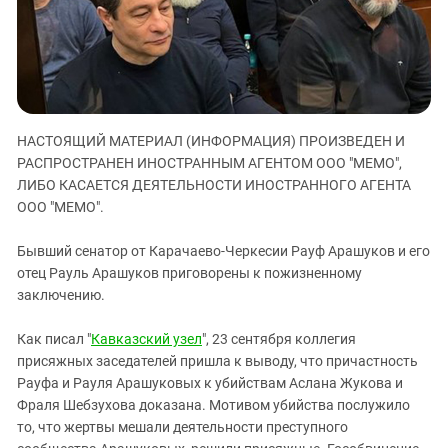
ЗАСТАВЛЯЕТ
Дагестан
КАВКАЗ ЗА ПАЛЕСТИНУ
Ингушетия
ИНАКОМЫСЛИЕ В ЧЕЧНЕ
Кабардино-Балкария
ПРЕСЛЕДОВАНИЕ АКТИВИСТОВ
МОБИЛИЗАЦИЯ И ПРОТЕСТЫ
Калмыкия
НАСТОЯЩИЙ МАТЕРИАЛ (ИНФОРМАЦИЯ) ПРОИЗВЕДЕН И
Карачаево-Черкесия
РАСПРОСТРАНЕН ИНОСТРАННЫМ АГЕНТОМ ООО "МЕМО",
Краснодарский край
ЛИБО КАСАЕТСЯ ДЕЯТЕЛЬНОСТИ ИНОСТРАННОГО АГЕНТА
Нагорный Карабах
ООО "МЕМО".
Российская Федерация
Бывший сенатор от Карачаево-Черкесии Рауф Арашуков и его
Ростовская область
отец Рауль Арашуков приговорены к пожизненному
заключению.
Северная Осетия - Алания
СКФО
Как писал "
Кавказский узел
", 23 сентября коллегия
Ставропольский край
присяжных заседателей пришла к выводу, что причастность
Рауфа и Рауля Арашуковых к убийствам Аслана Жукова и
Чечня
Фраля Шебзухова доказана. Мотивом убийства послужило
Южная Осетия
то, что жертвы мешали деятельности преступного