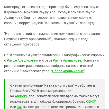
Мосгорсуд огласил сегодня приговор бывшему сенатору от
Карачаево-Черкесии Рауфу Арашукову и его отцу Раулю
Арашукову. Они приговорены к пожизненным срокам,
сообщил корреспондент "Кавказского узла" из зала суда.
"Нет препятствий для назначения пожизненного наказания
Раулю и Рауфу Арашуковым", - заявила судья в ходе
оглашения приговора.
На "Кавказском узле" опубликованы биографические справки
о
Рауфе Арашукове
и его отце
Рауле Арашукове
. Новости о
резонансном расследовании собраны на тематической
странице "Кавказского узла" "
Опала Арашуковых
".
Скачай приложение "Кавказского узла" – работает в
России без VPN! В нашем приложении
на
Android
(пользователи этой платформы также могут
использовать для обхода блокировок браузер
CENO
)
или
IOS
вы всегда прочитаете материалы "Кавказского